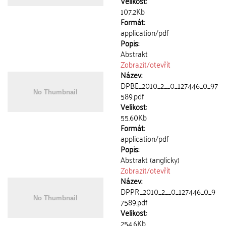
Velikost:
107.2Kb
Formát:
application/pdf
Popis:
Abstrakt
Zobrazit/
otevřít
Název:
DPBE_2010_2__0_127446_0_97
589.pdf
Velikost:
55.60Kb
Formát:
application/pdf
Popis:
Abstrakt (anglicky)
Zobrazit/
otevřít
Název:
DPPR_2010_2__0_127446_0_9
7589.pdf
Velikost:
254.6Kb