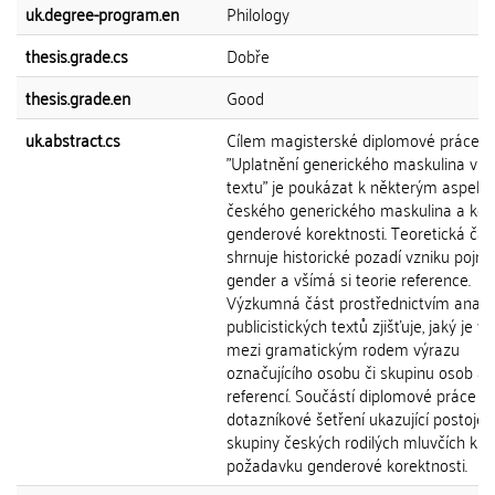
uk.degree-program.en
Philology
thesis.grade.cs
Dobře
thesis.grade.en
Good
uk.abstract.cs
Cílem magisterské diplomové práce
"Uplatnění generického maskulina v 
textu" je poukázat k některým aspek
českého generického maskulina a ko
genderové korektnosti. Teoretická čás
shrnuje historické pozadí vzniku pojm
gender a všímá si teorie reference.
Výzkumná část prostřednictvím analý
publicistických textů zjišťuje, jaký je v
mezi gramatickým rodem výrazu
označujícího osobu či skupinu osob a 
referencí. Součástí diplomové práce je
dotazníkové šetření ukazující postoje
skupiny českých rodilých mluvčích k
požadavku genderové korektnosti.