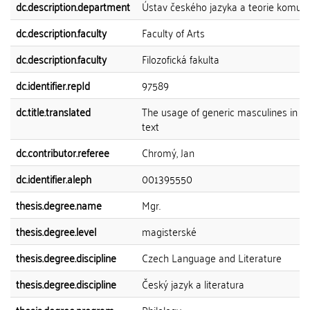
dc.description.department
Ústav českého jazyka a teorie komun
dc.description.faculty
Faculty of Arts
dc.description.faculty
Filozofická fakulta
dc.identifier.repId
97589
dc.title.translated
The usage of generic masculines in a
text
dc.contributor.referee
Chromý, Jan
dc.identifier.aleph
001395550
thesis.degree.name
Mgr.
thesis.degree.level
magisterské
thesis.degree.discipline
Czech Language and Literature
thesis.degree.discipline
Český jazyk a literatura