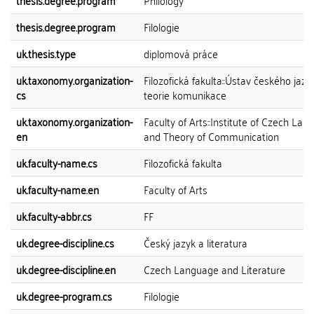
thesis.degree.program
Philology
thesis.degree.program
Filologie
uk.thesis.type
diplomová práce
uk.taxonomy.organization-
Filozofická fakulta::Ústav českého jazy
cs
teorie komunikace
uk.taxonomy.organization-
Faculty of Arts::Institute of Czech La
en
and Theory of Communication
uk.faculty-name.cs
Filozofická fakulta
uk.faculty-name.en
Faculty of Arts
uk.faculty-abbr.cs
FF
uk.degree-discipline.cs
Český jazyk a literatura
uk.degree-discipline.en
Czech Language and Literature
uk.degree-program.cs
Filologie