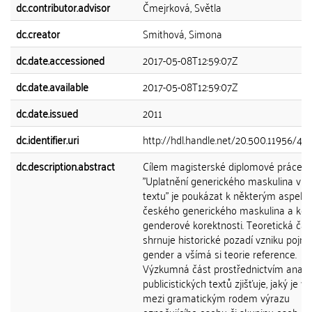
dc.contributor.advisor
Čmejrková, Světla
dc.creator
Smithová, Simona
dc.date.accessioned
2017-05-08T12:59:07Z
dc.date.available
2017-05-08T12:59:07Z
dc.date.issued
2011
dc.identifier.uri
http://hdl.handle.net/20.500.11956/49
dc.description.abstract
Cílem magisterské diplomové práce
"Uplatnění generického maskulina v 
textu" je poukázat k některým aspek
českého generického maskulina a ko
genderové korektnosti. Teoretická čás
shrnuje historické pozadí vzniku pojm
gender a všímá si teorie reference.
Výzkumná část prostřednictvím analý
publicistických textů zjišťuje, jaký je v
mezi gramatickým rodem výrazu