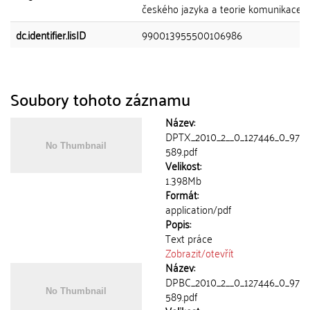
českého jazyka a teorie komunikace
dc.identifier.lisID
990013955500106986
Soubory tohoto záznamu
Název:
DPTX_2010_2__0_127446_0_97
589.pdf
Velikost:
1.398Mb
Formát:
application/pdf
Popis:
Text práce
Zobrazit/
otevřít
Název:
DPBC_2010_2__0_127446_0_97
589.pdf