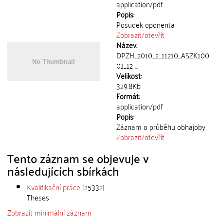
application/pdf
Popis:
Posudek oponenta
Zobrazit/
otevřít
Název:
DPZH_2010_2_11210_ASZK100
01_12 ...
Velikost:
329.8Kb
Formát:
application/pdf
Popis:
Záznam o průběhu obhajoby
Zobrazit/
otevřít
Tento záznam se objevuje v
následujících sbírkách
Kvalifikační práce
[25332]
Theses
Zobrazit minimální záznam