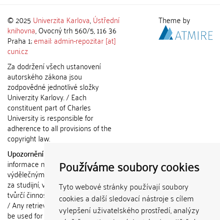
© 2025
Univerzita Karlova
,
Ústřední
Theme by
knihovna
, Ovocný trh 560/5, 116 36
Praha 1;
email: admin-repozitar [at]
cuni.cz
Za dodržení všech ustanovení
autorského zákona jsou
zodpovědné jednotlivé složky
Univerzity Karlovy. / Each
constituent part of Charles
University is responsible for
adherence to all provisions of the
copyright law.
Upozornění / Notice:
Získané
Používáme soubory cookies
informace nemohou být použity k
výdělečným účelům nebo vydávány
za studijní, vědeckou nebo jinou
Tyto webové stránky používají soubory
tvůrčí činnost jiné osoby než autora.
cookies a další sledovací nástroje s cílem
/ Any retrieved information shall not
vylepšení uživatelského prostředí, analýzy
be used for any commercial