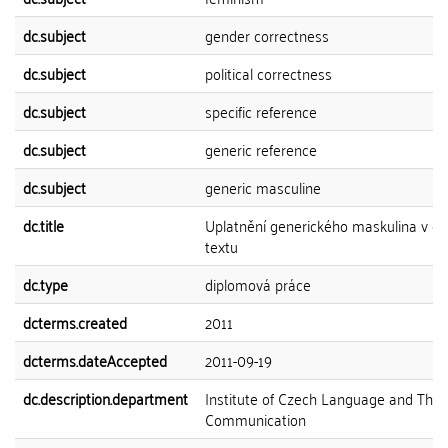
dc.subject
gender correctness
dc.subject
political correctness
dc.subject
specific reference
dc.subject
generic reference
dc.subject
generic masculine
dc.title
Uplatnění generického maskulina v č
textu
dc.type
diplomová práce
dcterms.created
2011
dcterms.dateAccepted
2011-09-19
dc.description.department
Institute of Czech Language and Theo
Communication