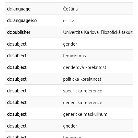
dc.language
Čeština
dc.language.iso
cs_CZ
dc.publisher
Univerzita Karlova, Filozofická fakulta
dc.subject
gender
dc.subject
feminismus
dc.subject
genderová korekntost
dc.subject
politická korektnost
dc.subject
specifická reference
dc.subject
generická reference
dc.subject
generické maskulinum
dc.subject
gneder
dc.subject
feminism