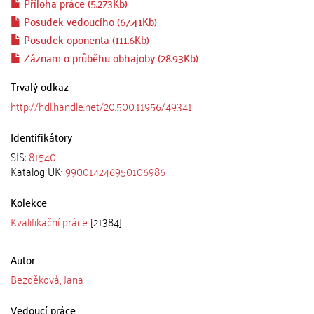
Příloha práce (5.273Kb)
Posudek vedoucího (67.41Kb)
Posudek oponenta (111.6Kb)
Záznam o průběhu obhajoby (28.93Kb)
Trvalý odkaz
http://hdl.handle.net/20.500.11956/49341
Identifikátory
SIS:
81540
Katalog UK:
990014246950106986
Kolekce
Kvalifikační práce
[21384]
Autor
Bezděková, Jana
Vedoucí práce