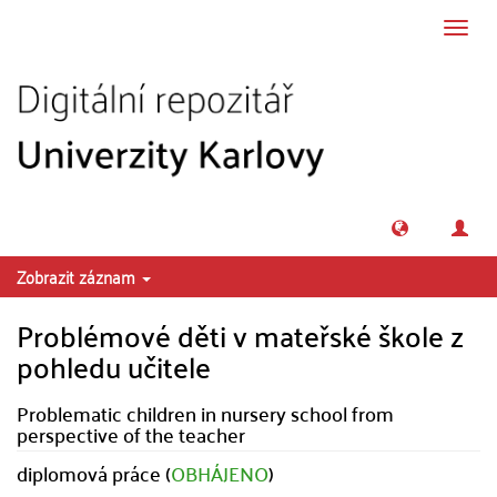
Přeskočit na obsah
Přepn
navig
Zobrazit záznam
Problémové děti v mateřské škole z
pohledu učitele
Problematic children in nursery school from
perspective of the teacher
diplomová práce (
OBHÁJENO
)