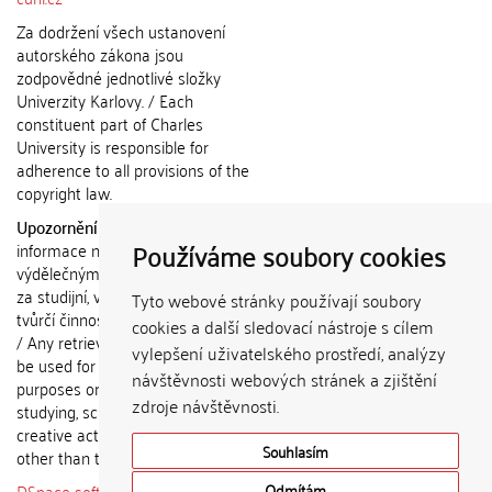
Za dodržení všech ustanovení
autorského zákona jsou
zodpovědné jednotlivé složky
Univerzity Karlovy. / Each
constituent part of Charles
University is responsible for
adherence to all provisions of the
copyright law.
Upozornění / Notice:
Získané
Používáme soubory cookies
informace nemohou být použity k
výdělečným účelům nebo vydávány
za studijní, vědeckou nebo jinou
Tyto webové stránky používají soubory
tvůrčí činnost jiné osoby než autora.
cookies a další sledovací nástroje s cílem
/ Any retrieved information shall not
vylepšení uživatelského prostředí, analýzy
be used for any commercial
návštěvnosti webových stránek a zjištění
purposes or claimed as results of
zdroje návštěvnosti.
studying, scientific or any other
creative activities of any person
Souhlasím
other than the author.
DSpace software
copyright © 2002-
Odmítám