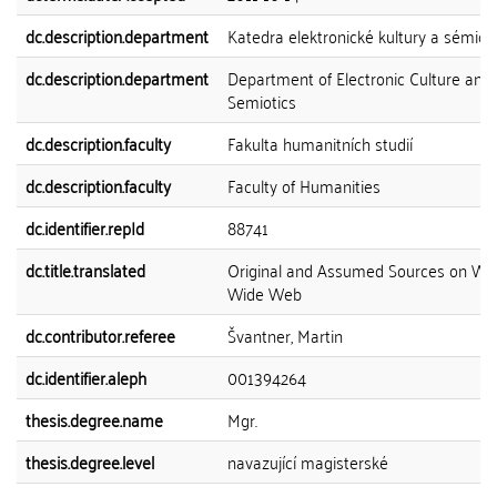
dc.description.department
Katedra elektronické kultury a sémiot
dc.description.department
Department of Electronic Culture and
Semiotics
dc.description.faculty
Fakulta humanitních studií
dc.description.faculty
Faculty of Humanities
dc.identifier.repId
88741
dc.title.translated
Original and Assumed Sources on Wo
Wide Web
dc.contributor.referee
Švantner, Martin
dc.identifier.aleph
001394264
thesis.degree.name
Mgr.
thesis.degree.level
navazující magisterské