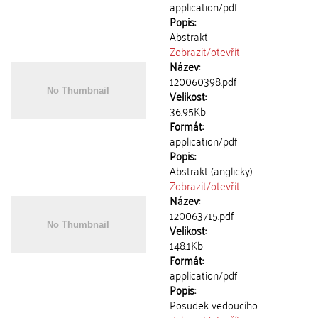
application/pdf
Popis:
Abstrakt
Zobrazit/
otevřít
Název:
120060398.pdf
Velikost:
36.95Kb
Formát:
application/pdf
Popis:
Abstrakt (anglicky)
Zobrazit/
otevřít
Název:
120063715.pdf
Velikost:
148.1Kb
Formát:
application/pdf
Popis:
Posudek vedoucího