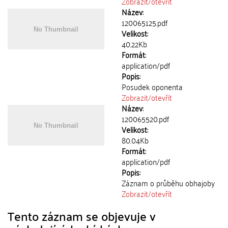
Zobrazit/
otevřít
Název:
120065125.pdf
Velikost:
40.22Kb
Formát:
application/pdf
Popis:
Posudek oponenta
Zobrazit/
otevřít
Název:
120065520.pdf
Velikost:
80.04Kb
Formát:
application/pdf
Popis:
Záznam o průběhu obhajoby
Zobrazit/
otevřít
Tento záznam se objevuje v