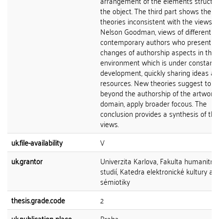
arrangement of the elements structur
the object. The third part shows the la
theories inconsistent with the views o
Nelson Goodman, views of different
contemporary authors who present t
changes of authorship aspects in the
environment which is under constant
development, quickly sharing ideas a
resources. New theories suggest to l
beyond the authorship of the artwork
domain, apply broader focous. The
conclusion provides a synthesis of th
views.
uk.file-availability
V
uk.grantor
Univerzita Karlova, Fakulta humanitní
studií, Katedra elektronické kultury a
sémiotiky
thesis.grade.code
2
uk.publication-place
Praha