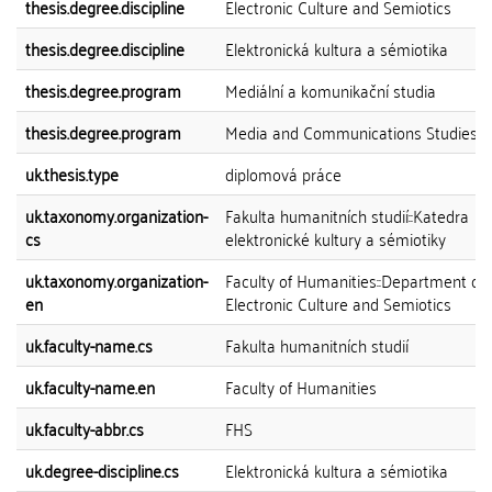
thesis.degree.discipline
Electronic Culture and Semiotics
thesis.degree.discipline
Elektronická kultura a sémiotika
thesis.degree.program
Mediální a komunikační studia
thesis.degree.program
Media and Communications Studies
uk.thesis.type
diplomová práce
uk.taxonomy.organization-
Fakulta humanitních studií::Katedra
cs
elektronické kultury a sémiotiky
uk.taxonomy.organization-
Faculty of Humanities::Department of
en
Electronic Culture and Semiotics
uk.faculty-name.cs
Fakulta humanitních studií
uk.faculty-name.en
Faculty of Humanities
uk.faculty-abbr.cs
FHS
uk.degree-discipline.cs
Elektronická kultura a sémiotika