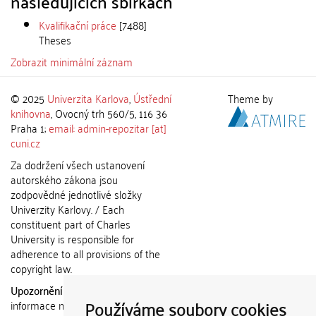
následujících sbírkách
Kvalifikační práce
[7488]
Theses
Zobrazit minimální záznam
© 2025
Univerzita Karlova
,
Ústřední
Theme by
knihovna
, Ovocný trh 560/5, 116 36
Praha 1;
email: admin-repozitar [at]
cuni.cz
Za dodržení všech ustanovení
autorského zákona jsou
zodpovědné jednotlivé složky
Univerzity Karlovy. / Each
constituent part of Charles
University is responsible for
adherence to all provisions of the
copyright law.
Upozornění / Notice:
Získané
Používáme soubory cookies
informace nemohou být použity k