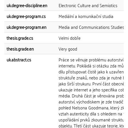
uk.degree-discipline.en
Electronic Culture and Semiotics
uk.degree-program.cs
Mediální a komunikační studia
uk.degree-program.en
Media and Communications Studies
thesis.grade.cs
Velmi dobře
thesis.grade.en
Very good
uk.abstract.cs
Práce se věnuje problému autorství n
internetu. Pokládá si otázku zda můž
dílu přistupovat čistě jako k uzavřené
struktuře znaků, nebo zda je nutné brá
jako širší strukuru. První část obecně
ukazuje internet a jeho specifika coby
média. Druhá část je věnována probl
autorství, východiskem je zde tradiční
pohled Nelsona Goodmana, který zko
vztah autenticity díla s ohledem na vni
uspořádání prvků zkoumané struktury
objektu. Třetí část ukazuje teorie, kter