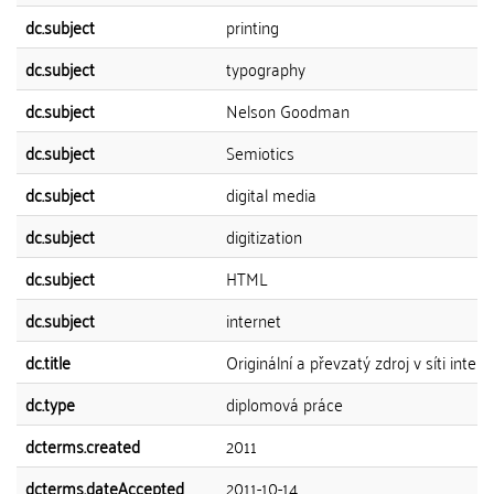
dc.subject
printing
dc.subject
typography
dc.subject
Nelson Goodman
dc.subject
Semiotics
dc.subject
digital media
dc.subject
digitization
dc.subject
HTML
dc.subject
internet
dc.title
Originální a převzatý zdroj v síti intern
dc.type
diplomová práce
dcterms.created
2011
dcterms.dateAccepted
2011-10-14