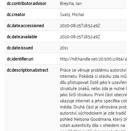
dc.contributor.advisor
Brejcha, Jan
dc.creator
Svatý, Michal
dc.date.accessioned
2020-08-25T18:52:49Z
dc.date.available
2020-08-25T18:52:49Z
dc.date.issued
2011
dc.identifier.uri
http://hdl.handle.net/20.500.11956/49
dc.description.abstract
Práce se věnuje problému autorství n
internetu. Pokládá si otázku zda můž
dílu přistupovat čistě jako k uzavřené
struktuře znaků, nebo zda je nutné brá
jako širší strukuru. První část obecně
ukazuje internet a jeho specifika coby
média. Druhá část je věnována probl
autorství, východiskem je zde tradiční
pohled Nelsona Goodmana, který zko
vztah autenticity díla s ohledem na vni