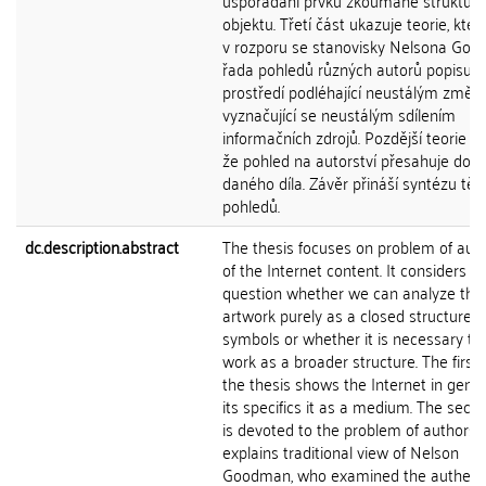
uspořádání prvků zkoumané struktury
objektu. Třetí část ukazuje teorie, kter
v rozporu se stanovisky Nelsona Goo
řada pohledů různých autorů popisuje
prostředí podléhající neustálým změ
vyznačující se neustálým sdílením
informačních zdrojů. Pozdější teorie uk
že pohled na autorství přesahuje do
daného díla. Závěr přináší syntézu těc
pohledů.
dc.description.abstract
The thesis focuses on problem of aut
of the Internet content. It considers t
question whether we can analyze the
artwork purely as a closed structure o
symbols or whether it is necessary to
work as a broader structure. The first 
the thesis shows the Internet in gene
its specifics it as a medium. The seco
is devoted to the problem of authorshi
explains traditional view of Nelson
Goodman, who examined the authentic