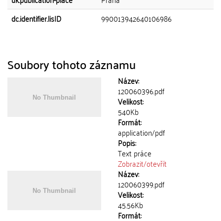
dc.identifier.lisID
990013942640106986
Soubory tohoto záznamu
Název:
120060396.pdf
Velikost:
540Kb
Formát:
application/pdf
Popis:
Text práce
Zobrazit/
otevřít
Název:
120060399.pdf
Velikost:
45.56Kb
Formát: