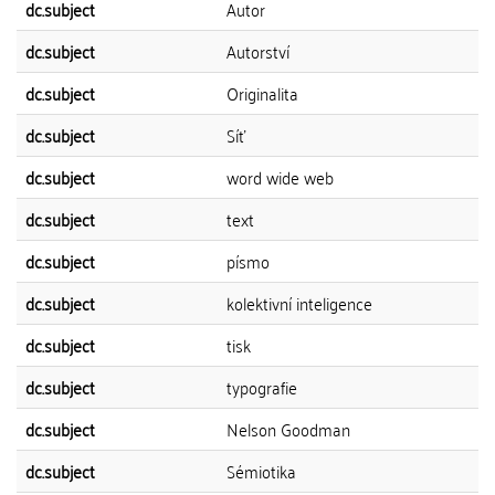
dc.subject
Autor
dc.subject
Autorství
dc.subject
Originalita
dc.subject
Síť
dc.subject
word wide web
dc.subject
text
dc.subject
písmo
dc.subject
kolektivní inteligence
dc.subject
tisk
dc.subject
typografie
dc.subject
Nelson Goodman
dc.subject
Sémiotika