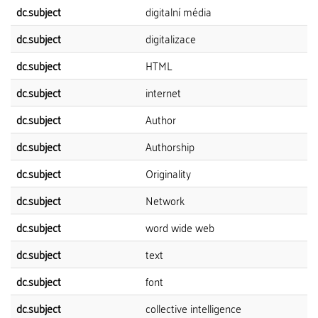
dc.subject
digitalní média
dc.subject
digitalizace
dc.subject
HTML
dc.subject
internet
dc.subject
Author
dc.subject
Authorship
dc.subject
Originality
dc.subject
Network
dc.subject
word wide web
dc.subject
text
dc.subject
font
dc.subject
collective intelligence