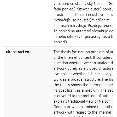
v rozporu se stanovisky Nelsona Goo
řada pohledů různých autorů popisuje
prostředí podléhající neustálým změ
vyznačující se neustálým sdílením
informačních zdrojů. Pozdější teorie uk
že pohled na autorství přesahuje do
daného díla. Závěr přináší syntézu těc
pohledů.
uk.abstract.en
The thesis focuses on problem of aut
of the Internet content. It considers t
question whether we can analyze the
artwork purely as a closed structure o
symbols or whether it is necessary to
work as a broader structure. The first 
the thesis shows the Internet in gene
its specifics it as a medium. The seco
is devoted to the problem of authorshi
explains traditional view of Nelson
Goodman, who examined the authentic
artwork with regard to the internal