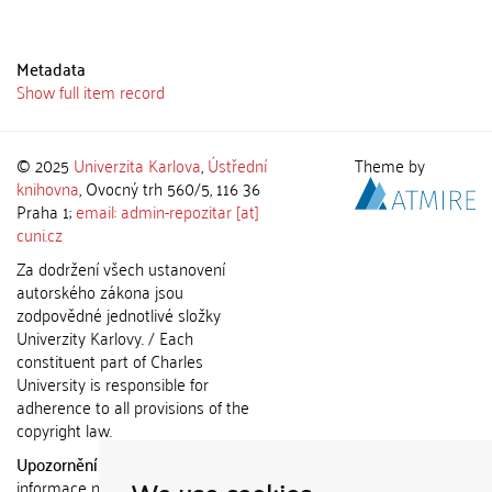
Metadata
Show full item record
© 2025
Univerzita Karlova
,
Ústřední
Theme by
knihovna
, Ovocný trh 560/5, 116 36
Praha 1;
email: admin-repozitar [at]
cuni.cz
Za dodržení všech ustanovení
autorského zákona jsou
zodpovědné jednotlivé složky
Univerzity Karlovy. / Each
constituent part of Charles
University is responsible for
adherence to all provisions of the
copyright law.
Upozornění / Notice:
Získané
informace nemohou být použity k