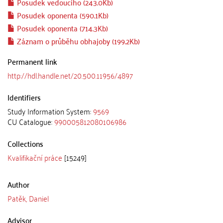
Posudek vedoucího (243.0Kb)
Posudek oponenta (590.1Kb)
Posudek oponenta (714.3Kb)
Záznam o průběhu obhajoby (199.2Kb)
Permanent link
http://hdl.handle.net/20.500.11956/4897
Identifiers
Study Information System:
9569
CU Catalogue:
990005812080106986
Collections
Kvalifikační práce
[15249]
Author
Patěk, Daniel
Advisor