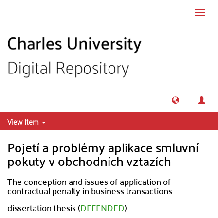
Skip to main content
Toggl
navig
View Item
Pojetí a problémy aplikace smluvní
pokuty v obchodních vztazích
The conception and issues of application of
contractual penalty in business transactions
dissertation thesis (
DEFENDED
)