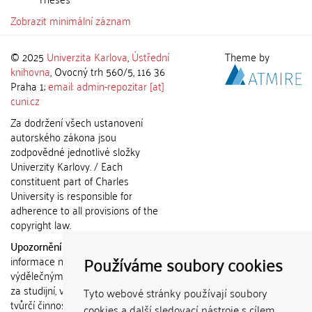
Zobrazit minimální záznam
© 2025
Univerzita Karlova
,
Ústřední
Theme by
knihovna
, Ovocný trh 560/5, 116 36
Praha 1;
email: admin-repozitar [at]
cuni.cz
Za dodržení všech ustanovení
autorského zákona jsou
zodpovědné jednotlivé složky
Univerzity Karlovy. / Each
constituent part of Charles
University is responsible for
adherence to all provisions of the
copyright law.
Upozornění / Notice:
Získané
Používáme soubory cookies
informace nemohou být použity k
výdělečným účelům nebo vydávány
za studijní, vědeckou nebo jinou
Tyto webové stránky používají soubory
tvůrčí činnost jiné osoby než autora.
cookies a další sledovací nástroje s cílem