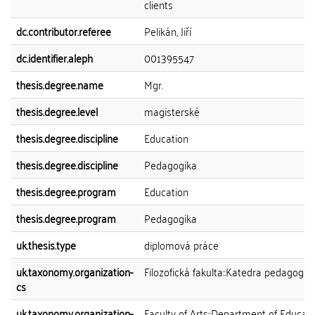
clients
dc.contributor.referee
Pelikán, Jiří
dc.identifier.aleph
001395547
thesis.degree.name
Mgr.
thesis.degree.level
magisterské
thesis.degree.discipline
Education
thesis.degree.discipline
Pedagogika
thesis.degree.program
Education
thesis.degree.program
Pedagogika
uk.thesis.type
diplomová práce
uk.taxonomy.organization-
Filozofická fakulta::Katedra pedagogik
cs
uk.taxonomy.organization-
Faculty of Arts::Department of Educat