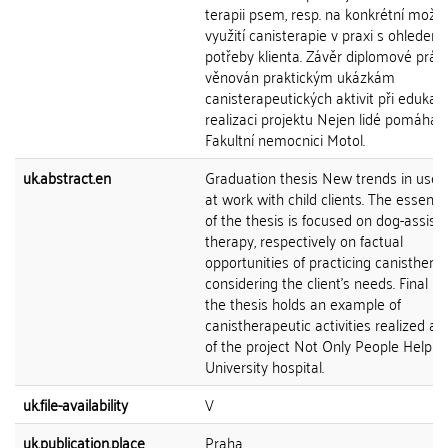
terapii psem, resp. na konkrétní možno
využití canisterapie v praxi s ohledem
potřeby klienta. Závěr diplomové práce
věnován praktickým ukázkám
canisterapeutických aktivit při edukaci
realizaci projektu Nejen lidé pomáhají
Fakultní nemocnici Motol.
uk.abstract.en
Graduation thesis New trends in use 
at work with child clients. The essentia
of the thesis is focused on dog-assist
therapy, respectively on factual
opportunities of practicing canisthera
considering the client's needs. Final pa
the thesis holds an example of
canistherapeutic activities realized as
of the project Not Only People Help i
University hospital.
uk.file-availability
V
uk.publication.place
Praha