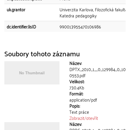
uk.grantor
Univerzita Karlova, Filozofická fakulta,
Katedra pedagogiky
dc.identifier.lisID
990013955470106986
Soubory tohoto záznamu
Název:
DPTX_2010_1__0_129984_0_10
0553.pdf
Velikost:
730.4Kb
Formát:
application/pdf
Popis:
Text práce
Zobrazit/
otevřít
Název: