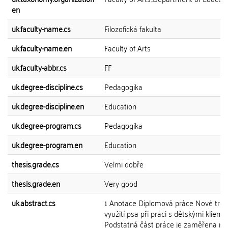
en
uk.faculty-name.cs
Filozofická fakulta
uk.faculty-name.en
Faculty of Arts
uk.faculty-abbr.cs
FF
uk.degree-discipline.cs
Pedagogika
uk.degree-discipline.en
Education
uk.degree-program.cs
Pedagogika
uk.degree-program.en
Education
thesis.grade.cs
Velmi dobře
thesis.grade.en
Very good
uk.abstract.cs
1 Anotace Diplomová práce Nové tre
využití psa při práci s dětskými klienty.
Podstatná část práce je zaměřena na