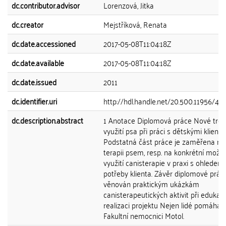
dc.contributor.advisor
Lorenzová, Jitka
dc.creator
Mejstříková, Renata
dc.date.accessioned
2017-05-08T11:04:18Z
dc.date.available
2017-05-08T11:04:18Z
dc.date.issued
2011
dc.identifier.uri
http://hdl.handle.net/20.500.11956/48
dc.description.abstract
1 Anotace Diplomová práce Nové tre
využití psa při práci s dětskými klienty.
Podstatná část práce je zaměřena na
terapii psem, resp. na konkrétní možno
využití canisterapie v praxi s ohledem
potřeby klienta. Závěr diplomové práce
věnován praktickým ukázkám
canisterapeutických aktivit při edukaci
realizaci projektu Nejen lidé pomáhají
Fakultní nemocnici Motol.