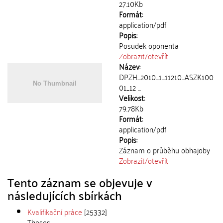
27.10Kb
Formát:
application/pdf
Popis:
Posudek oponenta
Zobrazit/
otevřít
Název:
DPZH_2010_1_11210_ASZK100
01_12 ...
Velikost:
79.78Kb
Formát:
application/pdf
Popis:
Záznam o průběhu obhajoby
Zobrazit/
otevřít
Tento záznam se objevuje v
následujících sbírkách
Kvalifikační práce
[25332]
Theses