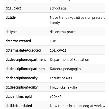
dc.subject
school age
dc.title
Nové trendy využití psa při práci s dě
klienty
dc.type
diplomová práce
dcterms.created
2011
dcterms.dateAccepted
2011-09-22
dc.description.department
Department of Education
dc.description.department
Katedra pedagogiky
dc.description.faculty
Faculty of Arts
dc.description.faculty
Filozofická fakulta
dc.identifier.repId
100553
dc.title.translated
New trends in use of dog at work with