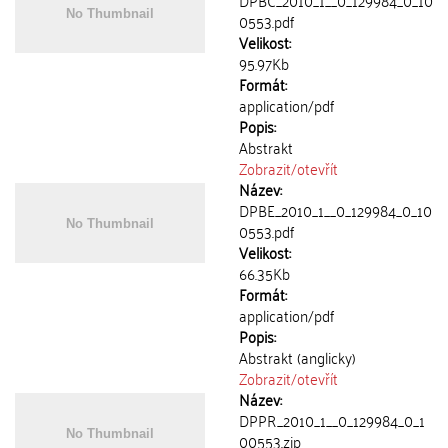
DPBC_2010_1__0_129984_0_10
0553.pdf
Velikost:
95.97Kb
Formát:
application/pdf
Popis:
Abstrakt
Zobrazit/
otevřít
Název:
DPBE_2010_1__0_129984_0_10
0553.pdf
Velikost:
66.35Kb
Formát:
application/pdf
Popis:
Abstrakt (anglicky)
Zobrazit/
otevřít
Název:
DPPR_2010_1__0_129984_0_1
00553.zip