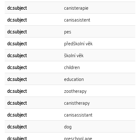
dc.subject
canisterapie
dc.subject
canisasistent
dc.subject
pes
dc.subject
předškolní věk
dc.subject
školní věk
dc.subject
children
dc.subject
education
dc.subject
zootherapy
dc.subject
canistherapy
dc.subject
canisassistant
dc.subject
dog
dc.subject
preschool age