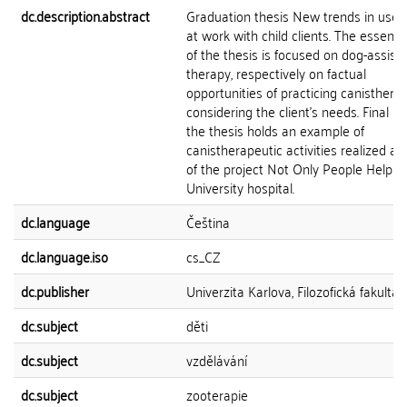
dc.description.abstract
Graduation thesis New trends in use 
at work with child clients. The essentia
of the thesis is focused on dog-assist
therapy, respectively on factual
opportunities of practicing canisthera
considering the client's needs. Final pa
the thesis holds an example of
canistherapeutic activities realized as
of the project Not Only People Help i
University hospital.
dc.language
Čeština
dc.language.iso
cs_CZ
dc.publisher
Univerzita Karlova, Filozofická fakulta
dc.subject
děti
dc.subject
vzdělávání
dc.subject
zooterapie