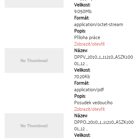
Velikost:
9.050Mb
Formát:
application/octet-stream
Popis:
Příloha práce
Zobrazit/
otevřít
Název:
DPPV_2010_1_11210_ASZK100
01_12 ...
Velikost:
70.20Kb
Formát:
application/pdf
Popis:
Posudek vedoucího
Zobrazit/
otevřít
Název:
DPPO_2010_1_11210_ASZK100
01_12 ...
Velikost: