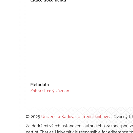
Metadata
Zobrazit celý záznam
© 2025
Univerzita Karlova
,
Ústřední knihovna
, Ovocný tr
Za dodržení všech ustanovení autorského zákona jsou zod
part of Charles University is responsible for adherence to 