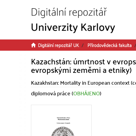
Přeskočit na obsah
Digitální repozitář UK
Přírodovědecká fakulta
Kazachstán: úmrtnost v evrop
evropskými zeměmi a etniky)
Kazakhstan: Mortality in European context (
diplomová práce (
OBHÁJENO
)