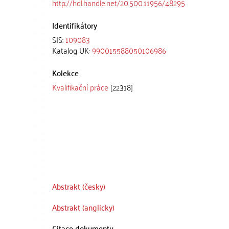
http://hdl.handle.net/20.500.11956/48295
Identifikátory
SIS:
109083
Katalog UK:
990015588050106986
Kolekce
Kvalifikační práce
[22318]
Abstrakt (česky)
Abstrakt (anglicky)
Citace dokumentu