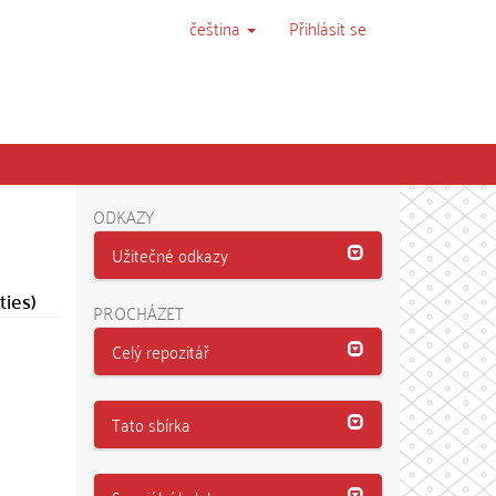
čeština
Přihlásit se
ODKAZY
Užitečné odkazy
ties)
PROCHÁZET
Celý repozitář
Tato sbírka