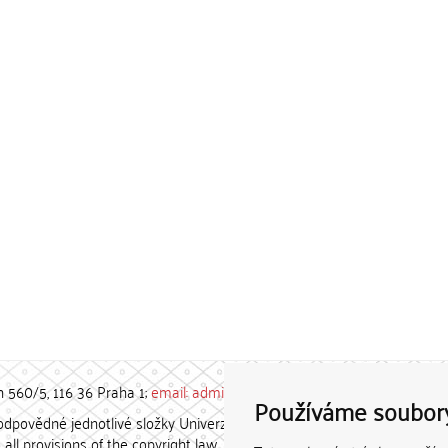
h 560/5, 116 36 Praha 1;
email: admin-repozitar [at] cuni.cz
Používáme soubor
povědné jednotlivé složky Univerzity Karlovy. / Each constituent
all provisions of the copyright law.