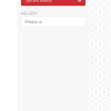
Speciální kolekce
MŮJ ÚČET
Přihlásit se