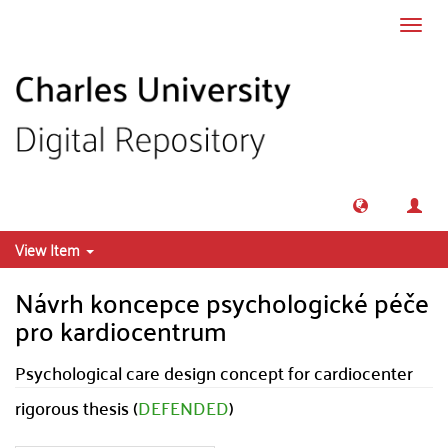
Skip to main content
Toggl
navig
View Item
Návrh koncepce psychologické péče
pro kardiocentrum
Psychological care design concept for cardiocenter
rigorous thesis (
DEFENDED
)