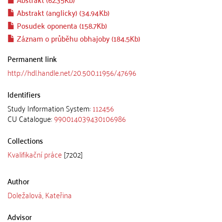
Abstrakt (anglicky) (34.94Kb)
Posudek oponenta (158.7Kb)
Záznam o průběhu obhajoby (184.5Kb)
Permanent link
http://hdl.handle.net/20.500.11956/47696
Identifiers
Study Information System:
112456
CU Catalogue:
990014039430106986
Collections
Kvalifikační práce
[7202]
Author
Doležalová, Kateřina
Advisor