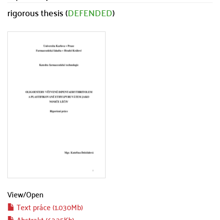
rigorous thesis (
DEFENDED
)
View/
Open
Text práce (1.030Mb)
Abstrakt (62.35Kb)