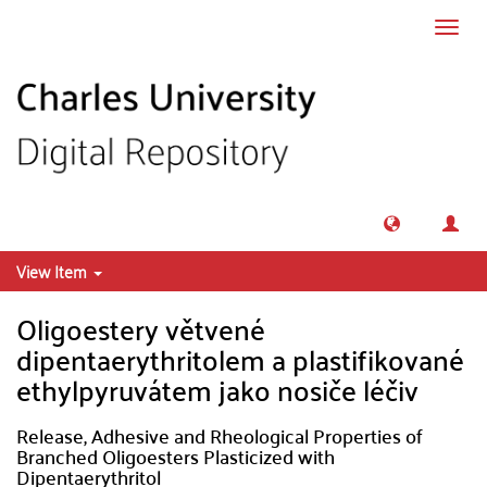
Skip to main content
Toggl
navig
View Item
Oligoestery větvené
dipentaerythritolem a plastifikované
ethylpyruvátem jako nosiče léčiv
Release, Adhesive and Rheological Properties of
Branched Oligoesters Plasticized with
Dipentaerythritol