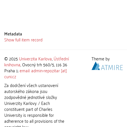
Metadata
Show full item record
© 2025
Univerzita Karlova
,
Ústřední
Theme by
knihovna
, Ovocný trh 560/5, 116 36
Praha 1;
email: admin-repozitar [at]
cuni.cz
Za dodržení všech ustanovení
autorského zákona jsou
zodpovědné jednotlivé složky
Univerzity Karlovy. / Each
constituent part of Charles
University is responsible for
adherence to all provisions of the
copyright law.