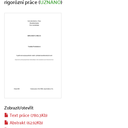
rigorózní práce (
UZNÁNO
)
Zobrazit/
otevřít
Text práce (780.3Kb)
Abstrakt (62.92Kb)