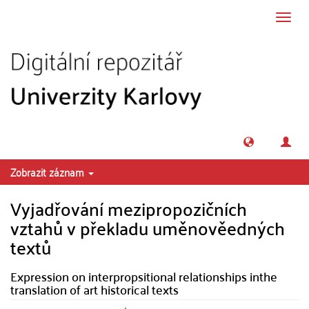
Přeskočit na obsah
Přepn
navig
Zobrazit záznam
Vyjadřování mezipropozičních
vztahů v překladu uměnověedných
textů
Expression on interpropsitional relationships inthe
translation of art historical texts