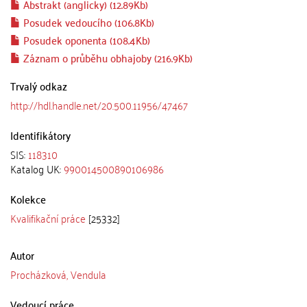
Abstrakt (anglicky) (12.89Kb)
Posudek vedoucího (106.8Kb)
Posudek oponenta (108.4Kb)
Záznam o průběhu obhajoby (216.9Kb)
Trvalý odkaz
http://hdl.handle.net/20.500.11956/47467
Identifikátory
SIS:
118310
Katalog UK:
990014500890106986
Kolekce
Kvalifikační práce
[25332]
Autor
Procházková, Vendula
Vedoucí práce