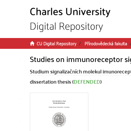
Skip to main content
CU Digital Repository
Přírodovědecká fakulta
Studies on immunoreceptor si
Studium signalizačních molekul imunorecep
dissertation thesis (
DEFENDED
)