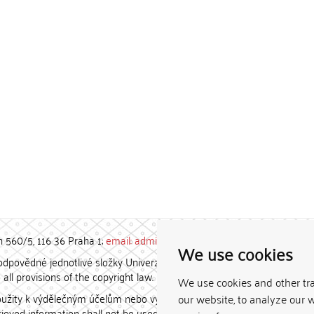
h 560/5, 116 36 Praha 1;
email: admin-repozitar [at] cuni.cz
We use cookies
povědné jednotlivé složky Univerzity Karlovy. / Each constituent
all provisions of the copyright law.
We use cookies and other tr
užity k výdělečným účelům nebo vydávány za studijní, vědeckou
our website, to analyze our w
etrieved information shall not be used for any commercial purposes