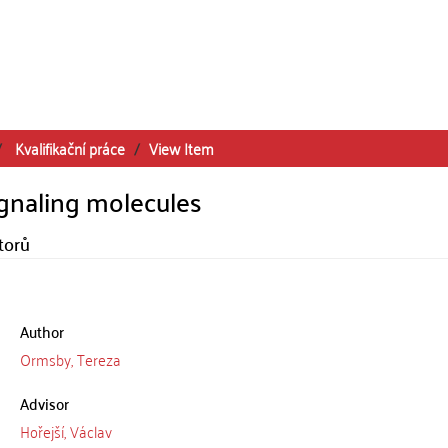
Kvalifikační práce
View Item
gnaling molecules
torů
Author
Ormsby, Tereza
Advisor
Hořejší, Václav