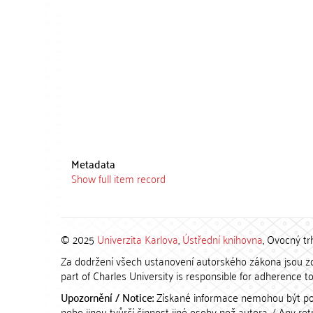
Metadata
Show full item record
© 2025
Univerzita Karlova
,
Ústřední knihovna
, Ovocný tr
Za dodržení všech ustanovení autorského zákona jsou zod
part of Charles University is responsible for adherence to 
Upozornění / Notice:
Získané informace nemohou být po
nebo jinou tvůrčí činnost jiné osoby než autora. / Any r