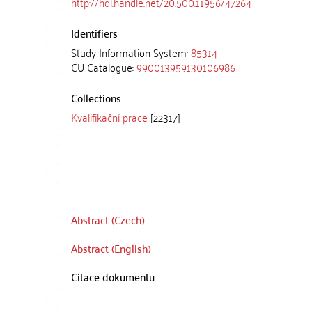
http://hdl.handle.net/20.500.11956/47264
Identifiers
Study Information System:
85314
CU Catalogue:
990013959130106986
Collections
Kvalifikační práce
[22317]
Abstract (Czech)
Abstract (English)
Citace dokumentu