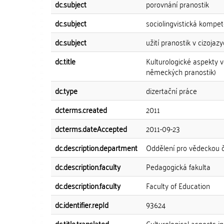
dc.subject
porovnání pranostik
dc.subject
sociolingvistická kompe
dc.subject
užití pranostik v cizojaz
dc.title
Kulturologické aspekty 
německých pranostik)
dc.type
dizertační práce
dcterms.created
2011
dcterms.dateAccepted
2011-09-23
dc.description.department
Oddělení pro vědeckou 
dc.description.faculty
Pedagogická fakulta
dc.description.faculty
Faculty of Education
dc.identifier.repId
93624
dc.title.translated
Culturological aspects 