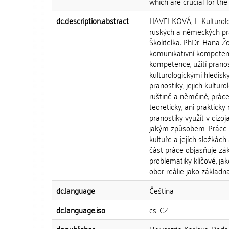
which are crucial for the
dc.description.abstract
HAVELKOVÁ, L. Kulturolo
ruských a německých prano
Školitelka: PhDr. Hana Žo
komunikativní kompetence
kompetence, užití pranos
kulturologickými hledisk
pranostiky, jejich kultur
ruštině a němčině; prác
teoreticky, ani prakticky
pranostiky využít v ciz
jakým způsobem. Práce v
kultuře a jejích složkách
část práce objasňuje zák
problematiky klíčové, jak
obor reálie jako základna
dc.language
Čeština
dc.language.iso
cs_CZ