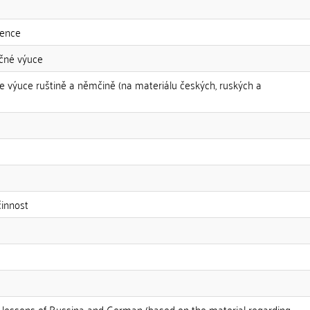
tence
yčné výuce
ve výuce ruštině a němčině (na materiálu českých, ruských a
činnost
in lessons of Russina and German (based on the material regarding