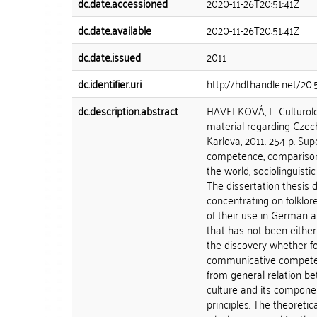
dc.date.accessioned
2020-11-26T20:51:41Z
dc.date.available
2020-11-26T20:51:41Z
dc.date.issued
2011
dc.identifier.uri
http://hdl.handle.net/20
dc.description.abstract
HAVELKOVÁ, L. Culturolo
material regarding Czech
Karlova, 2011. 254 p. Su
competence, comparison o
the world, sociolinguisti
The dissertation thesis 
concentrating on folklore
of their use in German a
that has not been either
the discovery whether fo
communicative competen
from general relation b
culture and its componen
principles. The theoretic