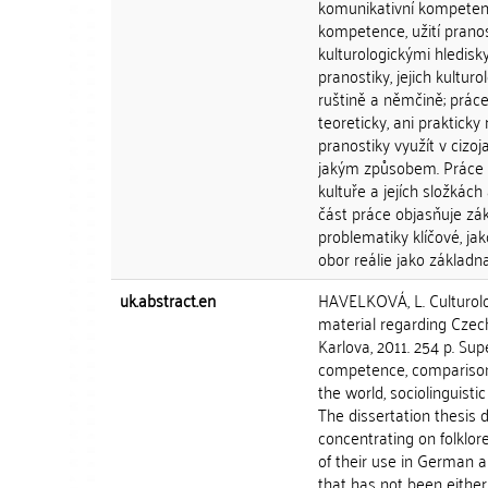
komunikativní kompetence
kompetence, užití pranos
kulturologickými hledisk
pranostiky, jejich kultur
ruštině a němčině; prác
teoreticky, ani prakticky
pranostiky využít v ciz
jakým způsobem. Práce v
kultuře a jejích složkách
část práce objasňuje zák
problematiky klíčové, jak
obor reálie jako základna
uk.abstract.en
HAVELKOVÁ, L. Culturolo
material regarding Czech
Karlova, 2011. 254 p. Su
competence, comparison o
the world, sociolinguisti
The dissertation thesis 
concentrating on folklore
of their use in German a
that has not been either