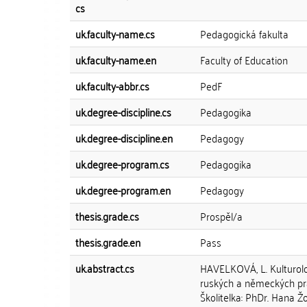
cs
uk.faculty-name.cs
Pedagogická fakulta
uk.faculty-name.en
Faculty of Education
uk.faculty-abbr.cs
PedF
uk.degree-discipline.cs
Pedagogika
uk.degree-discipline.en
Pedagogy
uk.degree-program.cs
Pedagogika
uk.degree-program.en
Pedagogy
thesis.grade.cs
Prospěl/a
thesis.grade.en
Pass
uk.abstract.cs
HAVELKOVÁ, L. Kulturolo
ruských a německých prano
Školitelka: PhDr. Hana Žo