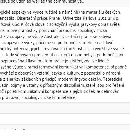
 issue solution as well as the communicative...
gické aspekty ve výuce ruštině a němčině (na materiálu českých,
stik) : Disertační práce. Praha : Univerzita Karlova, 2011. 254 s.
fková, CSc. Klíčová slova: cizojazyčná výuka, jazykový obraz světa,
, lidové pranostiky, porovnání pranostik, sociolingvistická
tik v cizojazyčné výuce Abstrakt: Disertační práce se zabývá
y cizojazyčné výuky, přičemž se podrobněji zaměřuje na lidové
ologický potenciál, jejich srovnávání a možnosti jejich využití ve výuce
e je tedy věnována problematice, která dosud nebyla podrobněji ani
 rozpracována. Hlavním cílem práce je zjištění, zda lze lidové
ojazyčné výuce v rámci formování komunikativní kompetence, případně
ychází z obecných vztahů jazyka a kultury, z poznatků o národní
 a z analýzy základních principů moderní lingvodidaktiky. Teoretická
ladní pojmy a vztahy k příbuzným disciplínám, které jsou pro řešení
ož i pojetí komunikativní kompetence a jejích složek. Je definován
 pro rozvoj sociolingvistické kompetence,...