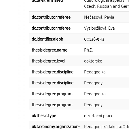
Czech, Russian and Ger
dc.contributor.referee
Nečasová, Pavla
dc.contributor.referee
Vysloužilová, Eva
dc.identifier.aleph
001389143
thesis.degree.name
Ph.D.
thesis.degree.level
doktorské
thesis.degree.discipline
Pedagogika
thesis.degree.discipline
Pedagogy
thesis.degree.program
Pedagogika
thesis.degree.program
Pedagogy
uk.thesis.type
dizertační práce
uk.taxonomy.organization-
Pedagogická fakulta::Od