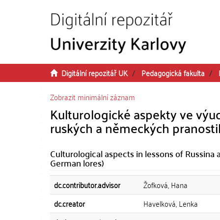
Přeskočit na obsah
Digitální repozitář UK
Pedagogická fakulta
Zobrazit minimální záznam
Kulturologické aspekty ve výuc
ruských a německých pranosti
Culturological aspects in lessons of Russin
German lores)
dc.contributor.advisor
Žofková, Hana
dc.creator
Havelková, Lenka