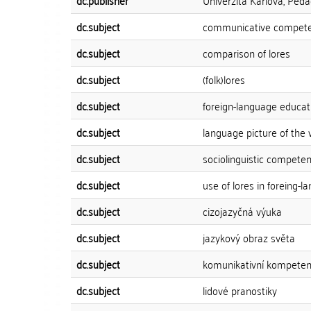
dc.publisher
Univerzita Karlova, Peda
dc.subject
communicative compet
dc.subject
comparison of lores
dc.subject
(folk)lores
dc.subject
foreign-language educat
dc.subject
language picture of the 
dc.subject
sociolinguistic compete
dc.subject
use of lores in foreing-
dc.subject
cizojazyčná výuka
dc.subject
jazykový obraz světa
dc.subject
komunikativní kompete
dc.subject
lidové pranostiky