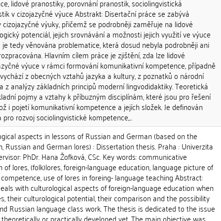
, lidové pranostiky, porovnání pranostik, sociolingvistická
tik v cizojazyčné výuce Abstrakt: Disertační práce se zabývá
y cizojazyčné výuky, přičemž se podrobněji zaměřuje na lidové
ologický potenciál, jejich srovnávání a možnosti jejich využití ve výuce
e je tedy věnována problematice, která dosud nebyla podrobněji ani
 rozpracována. Hlavním cílem práce je zjištění, zda lze lidové
ojazyčné výuce v rámci formování komunikativní kompetence, případně
ychází z obecných vztahů jazyka a kultury, z poznatků o národní
 a z analýzy základních principů moderní lingvodidaktiky. Teoretická
ladní pojmy a vztahy k příbuzným disciplínám, které jsou pro řešení
ož i pojetí komunikativní kompetence a jejích složek. Je definován
 pro rozvoj sociolingvistické kompetence,...
gical aspects in lessons of Russian and German (based on the
, Russian and German lores) : Dissertation thesis. Praha : Univerzita
pervisor: PhDr. Hana Žofková, CSc. Key words: communicative
f lores, (folk)lores, foreign-language education, language picture of
c competence, use of lores in foreing- language teaching Abstract:
deals with culturological aspects of foreign-language education when
s, their culturological potential, their comparison and the possibility
nd Russian language class work. The thesis is dedicated to the issue
 theoretically or practically developed yet. The main objective was