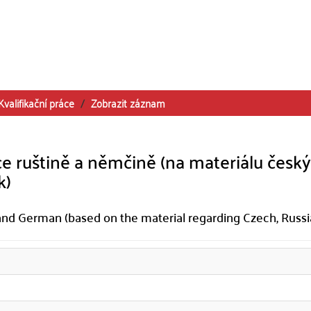
Kvalifikační práce
Zobrazit záznam
e ruštině a němčině (na materiálu český
k)
a and German (based on the material regarding Czech, Russ