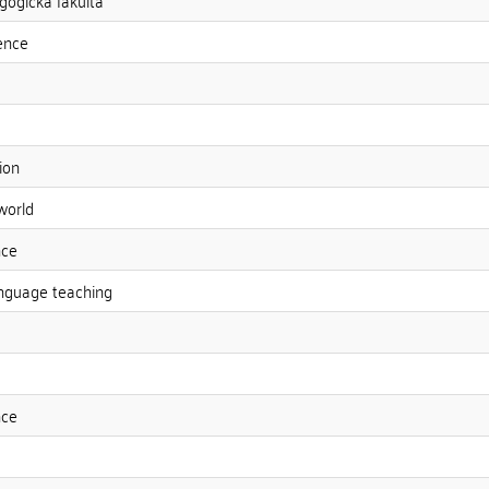
gogická fakulta
ence
ion
world
nce
language teaching
nce