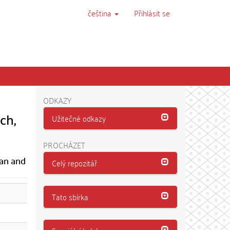
čeština
Přihlásit se
ODKAZY
ch,
Užitečné odkazy
PROCHÁZET
ian and
Celý repozitář
Tato sbírka