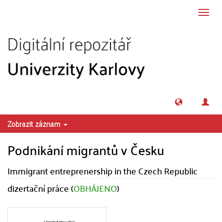
Přeskočit na obsah
Přepn
navig
Zobrazit záznam
Podnikání migrantů v Česku
Immigrant entreprenership in the Czech Republic
dizertační práce (
OBHÁJENO
)