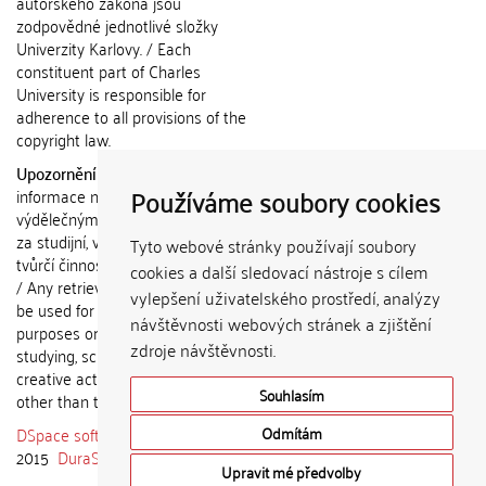
autorského zákona jsou
zodpovědné jednotlivé složky
Univerzity Karlovy. / Each
constituent part of Charles
University is responsible for
adherence to all provisions of the
copyright law.
Upozornění / Notice:
Získané
Používáme soubory cookies
informace nemohou být použity k
výdělečným účelům nebo vydávány
za studijní, vědeckou nebo jinou
Tyto webové stránky používají soubory
tvůrčí činnost jiné osoby než autora.
cookies a další sledovací nástroje s cílem
/ Any retrieved information shall not
vylepšení uživatelského prostředí, analýzy
be used for any commercial
návštěvnosti webových stránek a zjištění
purposes or claimed as results of
zdroje návštěvnosti.
studying, scientific or any other
creative activities of any person
Souhlasím
other than the author.
DSpace software
copyright © 2002-
Odmítám
2015
DuraSpace
Upravit mé předvolby