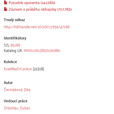
Posudek oponenta (142.6Kb)
Záznam o průběhu obhajoby (707.7Kb)
Trvalý odkaz
http://hdl.handle.net/20.500.11956/47198
Identifikátory
SIS:
85189
Katalog UK:
990013923850106986
Kolekce
Kvalifikační práce
[22318]
Autor
Čermáková, Dita
Vedoucí práce
Drbohlav, Dušan