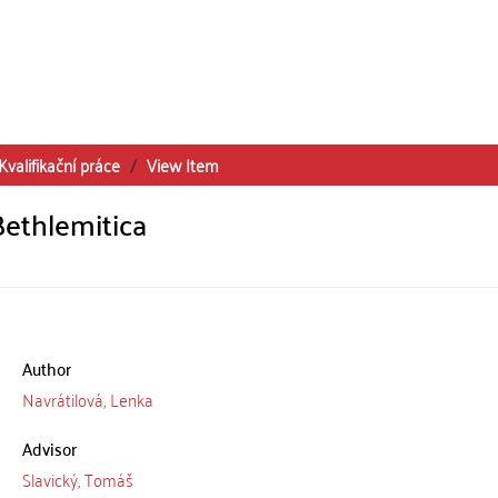
Kvalifikační práce
View Item
Bethlemitica
Author
Navrátilová, Lenka
Advisor
Slavický, Tomáš