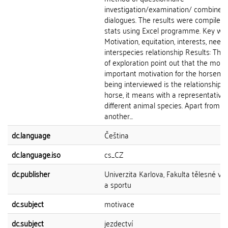
investigation/examination/ combined 
dialogues. The results were compiled 
stats using Excel programme. Key wor
Motivation, equitation, interests, needs
interspecies relationship Results: The 
of exploration point out that the most
important motivation for the horsem
being interviewed is the relationship w
horse, it means with a representative 
different animal species. Apart from th
another...
dc.language
Čeština
dc.language.iso
cs_CZ
dc.publisher
Univerzita Karlova, Fakulta tělesné vý
a sportu
dc.subject
motivace
dc.subject
jezdectví