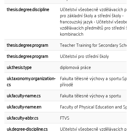
thesis.degree.discipline
Učitelství všeobecně vzdělávacích př
pro základní školy a střední školy -
francouzský jazyk - Učitelství všeobec
vzdělávacích předmětů pro střední ško
kombinacích
thesis.degree.program
Teacher Training for Secondary Schoo
thesis.degree.program
Učitelství pro střední školy
uk.thesis.type
diplomová práce
uk.taxonomy.organization-
Fakulta tělesné výchovy a sportu::Spor
cs
přírodě
uk.faculty-name.cs
Fakulta tělesné výchovy a sportu
uk.faculty-name.en
Faculty of Physical Education and Spo
uk.faculty-abbr.cs
FTVS
uk.degree-discipline.cs
Učitelství všeobecně vzdělávacích př