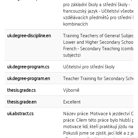
pro základní školy a střední školy -
francouzský jazyk - Učitelství všeobec
vzdělávacích předmětů pro střední ško
kombinacích
uk.degree-discipline.en
Training Teachers of General Subjects
Lower and Higher Secondary Schools 
French - Secondary Teaching (combin
subjects)
uk.degree-program.cs
Učitelství pro střední školy
uk.degree-program.en
Teacher Training for Secondary Schoo
thesis.grade.cs
Výborně
thesis.grade.en
Excellent
uk.abstract.cs
Název práce: Motivace k jezdectví Cíle
práce: Cílem této práce bylo hlubší po
motivace lidí, kteří praktikují jízdu na k
Pokusili jsme se zjistit, jací lidé a z ja