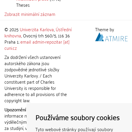
Theses
Zobrazit minimální záznam
© 2025
Univerzita Karlova
,
Ústřední
Theme by
knihovna
, Ovocný trh 560/5, 116 36
Praha 1;
email: admin-repozitar [at]
cuni.cz
Za dodržení všech ustanovení
autorského zákona jsou
zodpovědné jednotlivé složky
Univerzity Karlovy. / Each
constituent part of Charles
University is responsible for
adherence to all provisions of the
copyright law.
Upozornění / Notice:
Získané
Používáme soubory cookies
informace nemohou být použity k
výdělečným účelům nebo vydávány
za studijní, vědeckou nebo jinou
Tyto webové stránky používají soubory