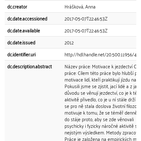
dc.creator
Hrášková, Anna
dc.date.accessioned
2017-05-07T22:46:53Z
dc.date.available
2017-05-07T22:46:53Z
dc.date.issued
2012
dc.identifier.uri
http://hdl.handle.net/20.500.11956/46
dc.description.abstract
Název práce: Motivace k jezdectví Cíle
práce: Cílem této práce bylo hlubší po
motivace lidí, kteří praktikují jízdu na k
Pokusili jsme se zjistit, jací lidé a z ja
důvodu se věnují jezdectví, co je k tét
aktivitě přivedlo, co je u ní stále drží a
se pro ně stala doslova životní filozofií
motivuje k tomu, že se téměř denně v
do stáje proto, aby se zde věnovali
psychicky i fyzicky náročné aktivitě s 
nejistým výsledkem. Metody zpracován
Práce je založena na empirických me