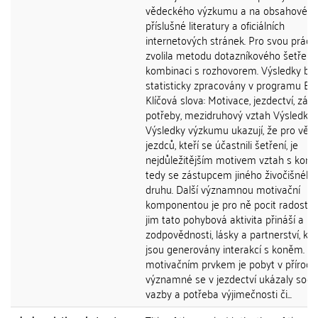
vědeckého výzkumu a na obsahové a
příslušné literatury a oficiálních
internetových stránek. Pro svou práci
zvolila metodu dotazníkového šetření 
kombinaci s rozhovorem. Výsledky byl
statisticky zpracovány v programu Exc
Klíčová slova: Motivace, jezdectví, zájm
potřeby, mezidruhový vztah Výsledky:
Výsledky výzkumu ukazují, že pro větš
jezdců, kteří se účastnili šetření, je
nejdůležitějším motivem vztah s koně
tedy se zástupcem jiného živočišného
druhu. Další významnou motivační
komponentou je pro ně pocit radosti, 
jim tato pohybová aktivita přináší a po
zodpovědnosti, lásky a partnerství, kte
jsou generovány interakcí s koněm. S
motivačním prvkem je pobyt v přírod
významné se v jezdectví ukázaly sociá
vazby a potřeba výjimečnosti či...