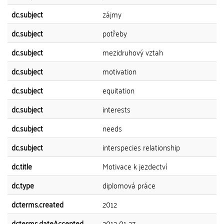
dc.subject
zájmy
dc.subject
potřeby
dc.subject
mezidruhový vztah
dc.subject
motivation
dc.subject
equitation
dc.subject
interests
dc.subject
needs
dc.subject
interspecies relationship
dc.title
Motivace k jezdectví
dc.type
diplomová práce
dcterms.created
2012
dcterms.dateAccepted
2012-01-27