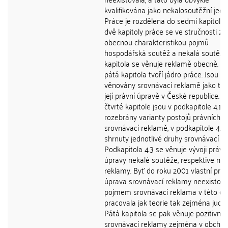
kvalifikována jako nekalosoutěžní jedn
Práce je rozdělena do sedmi kapitol. P
dvě kapitoly práce se ve stručnosti za
obecnou charakteristikou pojmů
hospodářská soutěž a nekalá soutěž. T
kapitola se věnuje reklamě obecně. Čt
pátá kapitola tvoří jádro práce. Jsou
věnovány srovnávací reklamě jako ta
její právní úpravě v České republice. V
čtvrté kapitole jsou v podkapitole 4.1
rozebrány varianty postojů právních ř
srovnávací reklamě, v podkapitole 4.2 
shrnuty jednotlivé druhy srovnávací r
Podkapitola 4.3 se věnuje vývoji právn
úpravy nekalé soutěže, respektive nek
reklamy. Byť do roku 2001 vlastní práv
úprava srovnávací reklamy neexistoval
pojmem srovnávací reklama v této d
pracovala jak teorie tak zejména judik
Pátá kapitola se pak věnuje pozitivní 
srovnávací reklamy zejména v obcho