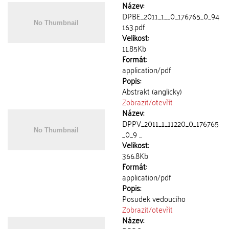
Název:
DPBE_2011_1__0_176765_0_94
163.pdf
Velikost:
11.85Kb
Formát:
application/pdf
Popis:
Abstrakt (anglicky)
Zobrazit/
otevřít
Název:
DPPV_2011_1_11220_0_176765
_0_9 ...
Velikost:
366.8Kb
Formát:
application/pdf
Popis:
Posudek vedoucího
Zobrazit/
otevřít
Název: