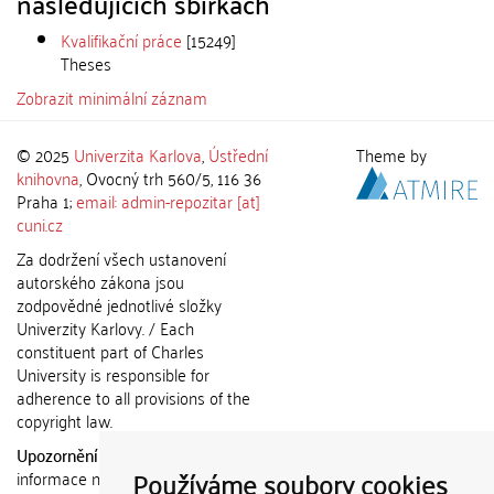
následujících sbírkách
Kvalifikační práce
[15249]
Theses
Zobrazit minimální záznam
© 2025
Univerzita Karlova
,
Ústřední
Theme by
knihovna
, Ovocný trh 560/5, 116 36
Praha 1;
email: admin-repozitar [at]
cuni.cz
Za dodržení všech ustanovení
autorského zákona jsou
zodpovědné jednotlivé složky
Univerzity Karlovy. / Each
constituent part of Charles
University is responsible for
adherence to all provisions of the
copyright law.
Upozornění / Notice:
Získané
Používáme soubory cookies
informace nemohou být použity k