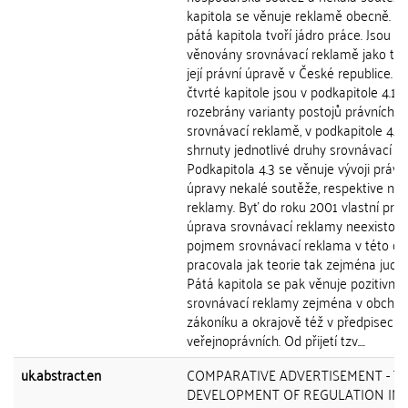
kapitola se věnuje reklamě obecně. Čt
pátá kapitola tvoří jádro práce. Jsou
věnovány srovnávací reklamě jako ta
její právní úpravě v České republice. V
čtvrté kapitole jsou v podkapitole 4.1
rozebrány varianty postojů právních ř
srovnávací reklamě, v podkapitole 4.2 
shrnuty jednotlivé druhy srovnávací r
Podkapitola 4.3 se věnuje vývoji právn
úpravy nekalé soutěže, respektive nek
reklamy. Byť do roku 2001 vlastní práv
úprava srovnávací reklamy neexistoval
pojmem srovnávací reklama v této d
pracovala jak teorie tak zejména judik
Pátá kapitola se pak věnuje pozitivní 
srovnávací reklamy zejména v obcho
zákoníku a okrajově též v předpisech
veřejnoprávních. Od přijetí tzv....
uk.abstract.en
COMPARATIVE ADVERTISEMENT - T
DEVELOPMENT OF REGULATION IN 