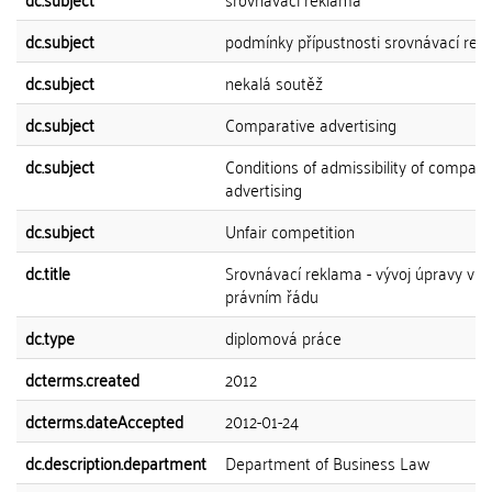
dc.subject
podmínky přípustnosti srovnávací rek
dc.subject
nekalá soutěž
dc.subject
Comparative advertising
dc.subject
Conditions of admissibility of compara
advertising
dc.subject
Unfair competition
dc.title
Srovnávací reklama - vývoj úpravy v 
právním řádu
dc.type
diplomová práce
dcterms.created
2012
dcterms.dateAccepted
2012-01-24
dc.description.department
Department of Business Law