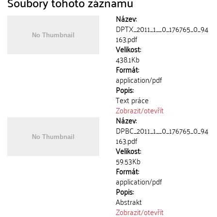
Soubory tohoto záznamu
Název:
DPTX_2011_1__0_176765_0_94
163.pdf
Velikost:
438.1Kb
Formát:
application/pdf
Popis:
Text práce
Zobrazit/
otevřít
Název:
DPBC_2011_1__0_176765_0_94
163.pdf
Velikost:
59.53Kb
Formát:
application/pdf
Popis:
Abstrakt
Zobrazit/
otevřít