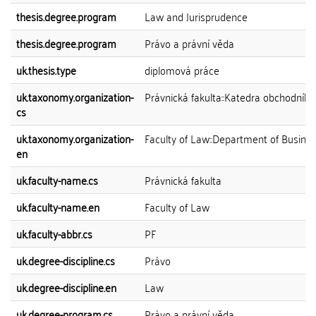
thesis.degree.program
Law and Jurisprudence
thesis.degree.program
Právo a právní věda
uk.thesis.type
diplomová práce
uk.taxonomy.organization-
Právnická fakulta::Katedra obchodního
cs
uk.taxonomy.organization-
Faculty of Law::Department of Busine
en
uk.faculty-name.cs
Právnická fakulta
uk.faculty-name.en
Faculty of Law
uk.faculty-abbr.cs
PF
uk.degree-discipline.cs
Právo
uk.degree-discipline.en
Law
uk.degree-program.cs
Právo a právní věda