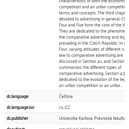
characteristics of both the economic
competition and an unfair competitio
terms and concepts. The third chapter
devoted to advertising in general. Cha
Four and Five form the core of the thes
They are dedicated to the phenomeno
the comparative advertising and legis
prevailing in the Czech Republic. In C
Four, varying attitudes of different rule
law to comparative advertising are
discussed in Section 4.1, and Section 4
summarizes the different types of
comparative advertising. Section 4.3 is
dedicated to the evolution of the legis
on unfair competition or an unfair...
dc.language
Čeština
dc.language.iso
cs_CZ
dc.publisher
Univerzita Karlova, Právnická fakulta
dc.subject
srovnávací reklama