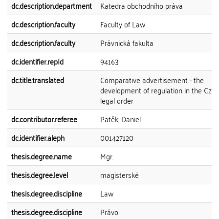
dc.description.department
Katedra obchodního práva
dc.description.faculty
Faculty of Law
dc.description.faculty
Právnická fakulta
dc.identifier.repId
94163
dc.title.translated
Comparative advertisement - the
development of regulation in the Cze
legal order
dc.contributor.referee
Patěk, Daniel
dc.identifier.aleph
001427120
thesis.degree.name
Mgr.
thesis.degree.level
magisterské
thesis.degree.discipline
Law
thesis.degree.discipline
Právo