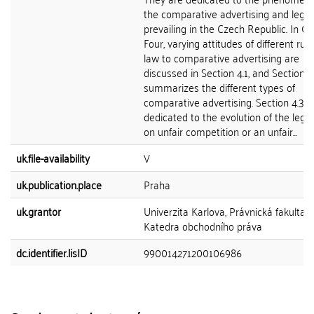
the comparative advertising and legis
prevailing in the Czech Republic. In C
Four, varying attitudes of different rule
law to comparative advertising are
discussed in Section 4.1, and Section 4
summarizes the different types of
comparative advertising. Section 4.3 is
dedicated to the evolution of the legis
on unfair competition or an unfair...
uk.file-availability
V
uk.publication.place
Praha
uk.grantor
Univerzita Karlova, Právnická fakulta,
Katedra obchodního práva
dc.identifier.lisID
990014271200106986