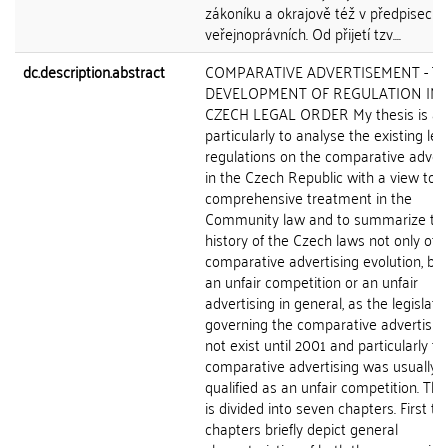
zákoníku a okrajově též v předpisech
veřejnoprávních. Od přijetí tzv....
dc.description.abstract
COMPARATIVE ADVERTISEMENT - T
DEVELOPMENT OF REGULATION IN 
CZECH LEGAL ORDER My thesis is a
particularly to analyse the existing leg
regulations on the comparative advert
in the Czech Republic with a view to i
comprehensive treatment in the
Community law and to summarize th
history of the Czech laws not only of 
comparative advertising evolution, but
an unfair competition or an unfair
advertising in general, as the legislati
governing the comparative advertising
not exist until 2001 and particularly th
comparative advertising was usually
qualified as an unfair competition. Th
is divided into seven chapters. First t
chapters briefly depict general