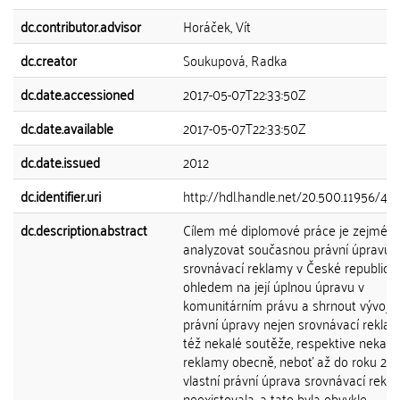
dc.contributor.advisor
Horáček, Vít
dc.creator
Soukupová, Radka
dc.date.accessioned
2017-05-07T22:33:50Z
dc.date.available
2017-05-07T22:33:50Z
dc.date.issued
2012
dc.identifier.uri
http://hdl.handle.net/20.500.11956/46
dc.description.abstract
Cílem mé diplomové práce je zejmén
analyzovat současnou právní úpravu
srovnávací reklamy v České republice
ohledem na její úplnou úpravu v
komunitárním právu a shrnout vývoj 
právní úpravy nejen srovnávací reklam
též nekalé soutěže, respektive nekalé
reklamy obecně, neboť až do roku 20
vlastní právní úprava srovnávací rekl
neexistovala, a tato byla obvykle