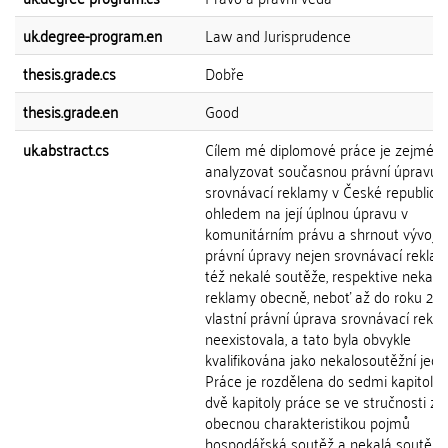
uk.degree-program.en
Law and Jurisprudence
thesis.grade.cs
Dobře
thesis.grade.en
Good
uk.abstract.cs
Cílem mé diplomové práce je zejmén
analyzovat současnou právní úpravu
srovnávací reklamy v České republice
ohledem na její úplnou úpravu v
komunitárním právu a shrnout vývoj 
právní úpravy nejen srovnávací reklam
též nekalé soutěže, respektive nekalé
reklamy obecně, neboť až do roku 20
vlastní právní úprava srovnávací rekl
neexistovala, a tato byla obvykle
kvalifikována jako nekalosoutěžní jedn
Práce je rozdělena do sedmi kapitol. P
dvě kapitoly práce se ve stručnosti za
obecnou charakteristikou pojmů
hospodářská soutěž a nekalá soutěž. T