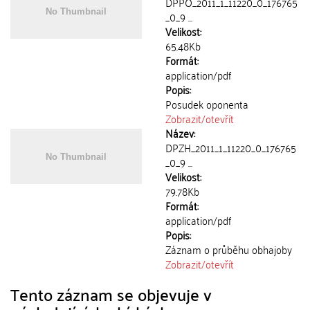
DPPO_2011_1_11220_0_176765
_0_9 ...
Velikost:
65.48Kb
Formát:
application/pdf
Popis:
Posudek oponenta
Zobrazit/
otevřít
Název:
DPZH_2011_1_11220_0_176765
_0_9 ...
Velikost:
79.78Kb
Formát:
application/pdf
Popis:
Záznam o průběhu obhajoby
Zobrazit/
otevřít
Tento záznam se objevuje v