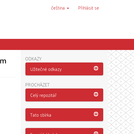
čeština
Přihlásit se
em
ODKAZY
Užitečné odkazy
PROCHÁZET
Celý repozitář
Tato sbírka