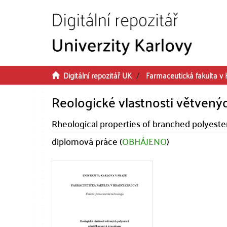
Přeskočit na obsah
Digitální repozitář UK
Farmaceutická fakulta v 
Reologické vlastnosti větvenýc
Rheological properties of branched polyesters
diplomová práce (
OBHÁJENO
)