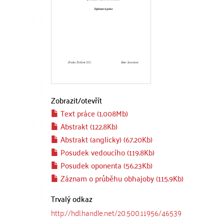
Zobrazit/
otevřít
Text práce (1.008Mb)
Abstrakt (122.8Kb)
Abstrakt (anglicky) (67.20Kb)
Posudek vedoucího (119.8Kb)
Posudek oponenta (56.23Kb)
Záznam o průběhu obhajoby (115.9Kb)
Trvalý odkaz
http://hdl.handle.net/20.500.11956/46539