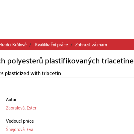
Hradci Králové
Kvalifikační práce
Zobrazit záznam
h polyesterů plastifikovaných triacetin
 plasticized with triacetin
Autor
Zaoralová, Ester
Vedoucí práce
Šnejdrová, Eva