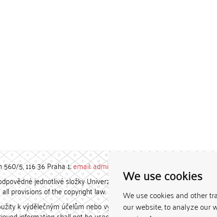
h 560/5, 116 36 Praha 1;
email: admin-repozitar [at] cuni.cz
We use cookies
povědné jednotlivé složky Univerzity Karlovy. / Each constituent
all provisions of the copyright law.
We use cookies and other tr
užity k výdělečným účelům nebo vydávány za studijní, vědeckou
our website, to analyze our w
etrieved information shall not be used for any commercial purposes