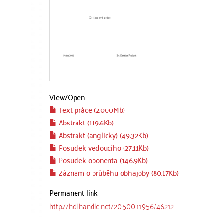
View/
Open
Text práce (2.000Mb)
Abstrakt (119.6Kb)
Abstrakt (anglicky) (49.32Kb)
Posudek vedoucího (27.11Kb)
Posudek oponenta (146.9Kb)
Záznam o průběhu obhajoby (80.17Kb)
Permanent link
http://hdl.handle.net/20.500.11956/46212