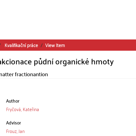
Kvalifikační práce
View Item
akcionace půdní organické hmoty
atter fractionantion
Author
Fryčová, Kateřina
Advisor
Frouz, Jan