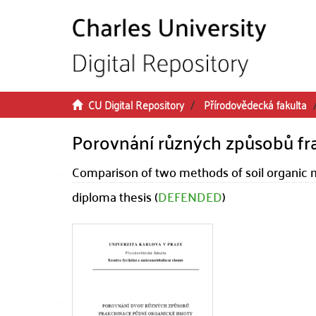
Skip to main content
CU Digital Repository
Přírodovědecká fakulta
Porovnání různých způsobů fr
Comparison of two methods of soil organic m
diploma thesis (
DEFENDED
)