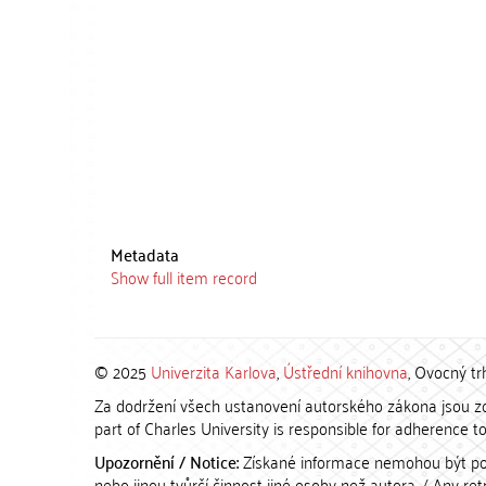
Metadata
Show full item record
© 2025
Univerzita Karlova
,
Ústřední knihovna
, Ovocný tr
Za dodržení všech ustanovení autorského zákona jsou zod
part of Charles University is responsible for adherence to 
Upozornění / Notice:
Získané informace nemohou být po
nebo jinou tvůrčí činnost jiné osoby než autora. / Any r