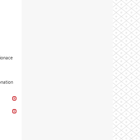
cionace
onation