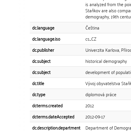
is analyzed from the point
Staňkov are also compar
demography, 19th centur
dc.language
Čeština
dc.language.iso
cs_CZ
dc.publisher
Univerzita Karlova, Přír
dc.subject
historical demography
dc.subject
development of populat
dc.title
Vývoj obyvatelstva Staňk
dc.type
diplomová práce
dcterms.created
2012
dcterms.dateAccepted
2012-09-17
dc.description.department
Department of Demogr