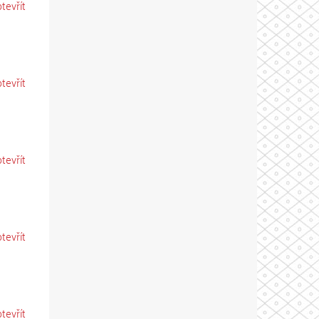
otevřít
otevřít
otevřít
otevřít
otevřít