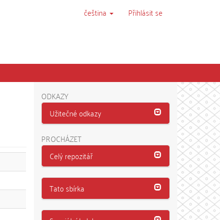
čeština
Přihlásit se
ODKAZY
Užitečné odkazy
PROCHÁZET
Celý repozitář
Tato sbírka