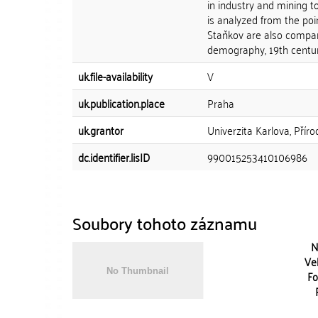
in industry and mining t
is analyzed from the point
Staňkov are also compar
demography, 19th centur
uk.file-availability
V
uk.publication.place
Praha
uk.grantor
Univerzita Karlova, Pří
dc.identifier.lisID
990015253410106986
Soubory tohoto záznamu
N
Vel
Fo