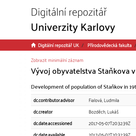
Přeskočit na obsah
Digitální repozitář UK
Přírodovědecká fakulta
Zobrazit minimální záznam
Vývoj obyvatelstva Staňkova v 1
Development of population of Staňkov in 19
dc.contributor.advisor
Fialová, Ludmila
dc.creator
Bozděch, Lukáš
dc.date.accessioned
2017-05-07T20:32:39Z
dc.date.available
2017-05-07T20:32:39Z