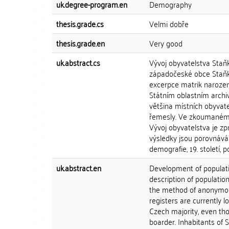
uk.degree-program.en
Demography
thesis.grade.cs
Velmi dobře
thesis.grade.en
Very good
uk.abstract.cs
Vývoj obyvatelstva Staňk
západočeské obce Staňk
excerpce matrik narozen
Státním oblastním archiv
většina místních obyvate
řemesly. Ve zkoumaném ob
Vývoj obyvatelstva je zp
výsledky jsou porovnáván
demografie, 19. století, 
uk.abstract.en
Development of populati
description of populati
the method of anonymous
registers are currently l
Czech majority, even th
boarder. Inhabitants of