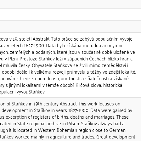
ova v 19. století Abstrakt Tato práce se zabývá populačním vývoje
ov v letech 1827-1900. Data byla získána metodou anonymní
ých, zemřelých a oddaných, které jsou v současné době uložené ve
u v Plzni. Přestože Staňkov leží v západních Čechách blízko hranic,
l mluvila česky. Obyvatelé Staňkova se živili mimo zemědělství i
dobí došlo i k velkému rozvoji průmyslu a těžby ve zdejší lokalitě.
racován z hlediska porodnosti, úmrtnosti a sňatečnosti a získané
y s jinými lokalitami v témže období. Klíčová slova: historická
populační vývoj, Staňkov
on of Staňkov in 19th century Abstract This work focuses on
on development in Staňkov in years 1827-1900. Data were gained by
 excerption of registers of births, deaths and marriages. These
ocated in State regional archive in Pilsen. Staňkov always had a
ough it is located in Western Bohemian region close to German
 Staňkov worked mainly in agriculture and trades. Great development