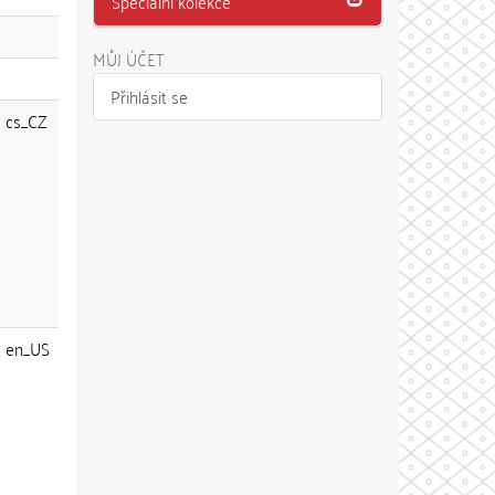
Speciální kolekce
MŮJ ÚČET
Přihlásit se
cs_CZ
en_US