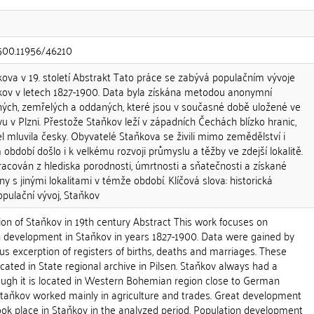
.500.11956/46210
ova v 19. století Abstrakt Tato práce se zabývá populačním vývoje
ov v letech 1827-1900. Data byla získána metodou anonymní
ých, zemřelých a oddaných, které jsou v současné době uložené ve
u v Plzni. Přestože Staňkov leží v západních Čechách blízko hranic,
l mluvila česky. Obyvatelé Staňkova se živili mimo zemědělství i
dobí došlo i k velkému rozvoji průmyslu a těžby ve zdejší lokalitě.
racován z hlediska porodnosti, úmrtnosti a sňatečnosti a získané
y s jinými lokalitami v témže období. Klíčová slova: historická
populační vývoj, Staňkov
on of Staňkov in 19th century Abstract This work focuses on
on development in Staňkov in years 1827-1900. Data were gained by
 excerption of registers of births, deaths and marriages. These
ocated in State regional archive in Pilsen. Staňkov always had a
ough it is located in Western Bohemian region close to German
 Staňkov worked mainly in agriculture and trades. Great development
ook place in Staňkov in the analyzed period. Population development