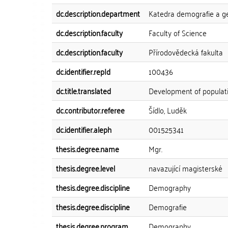
dc.description.department
Katedra demografie a g
dc.description.faculty
Faculty of Science
dc.description.faculty
Přírodovědecká fakulta
dc.identifier.repId
100436
dc.title.translated
Development of populati
dc.contributor.referee
Šídlo, Luděk
dc.identifier.aleph
001525341
thesis.degree.name
Mgr.
thesis.degree.level
navazující magisterské
thesis.degree.discipline
Demography
thesis.degree.discipline
Demografie
thesis.degree.program
Demography