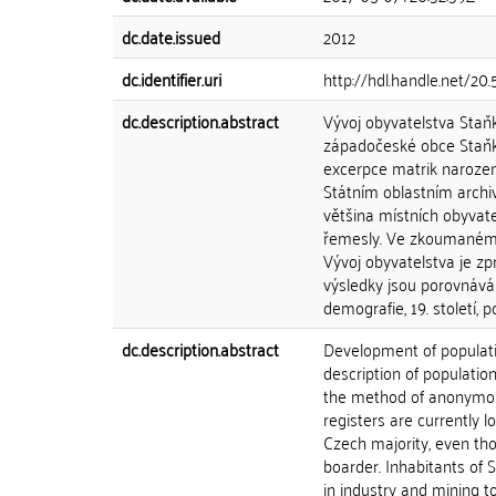
dc.date.issued
2012
dc.identifier.uri
http://hdl.handle.net/20
dc.description.abstract
Vývoj obyvatelstva Staňk
západočeské obce Staňk
excerpce matrik narozen
Státním oblastním archiv
většina místních obyvate
řemesly. Ve zkoumaném ob
Vývoj obyvatelstva je zp
výsledky jsou porovnáván
demografie, 19. století, 
dc.description.abstract
Development of populati
description of populati
the method of anonymous
registers are currently l
Czech majority, even th
boarder. Inhabitants of
in industry and mining t