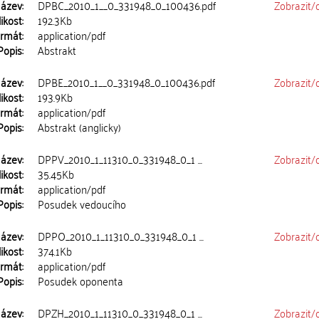
ázev:
DPBC_2010_1__0_331948_0_100436.pdf
Zobrazit/
ikost:
192.3Kb
rmát:
application/pdf
Popis:
Abstrakt
ázev:
DPBE_2010_1__0_331948_0_100436.pdf
Zobrazit/
ikost:
193.9Kb
rmát:
application/pdf
Popis:
Abstrakt (anglicky)
ázev:
DPPV_2010_1_11310_0_331948_0_1 ...
Zobrazit/
ikost:
35.45Kb
rmát:
application/pdf
Popis:
Posudek vedoucího
ázev:
DPPO_2010_1_11310_0_331948_0_1 ...
Zobrazit/
ikost:
374.1Kb
rmát:
application/pdf
Popis:
Posudek oponenta
ázev:
DPZH_2010_1_11310_0_331948_0_1 ...
Zobrazit/