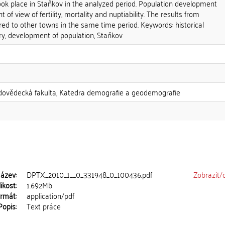
ook place in Staňkov in the analyzed period. Population development
 of view of fertility, mortality and nuptiability. The results from
ed to other towns in the same time period. Keywords: historical
y, development of population, Staňkov
rodovědecká fakulta, Katedra demografie a geodemografie
ázev:
DPTX_2010_1__0_331948_0_100436.pdf
Zobrazit/
ikost:
1.692Mb
rmát:
application/pdf
Popis:
Text práce