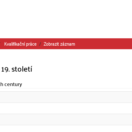
Kvalifikační práce
Zobrazit záznam
9. století
th century