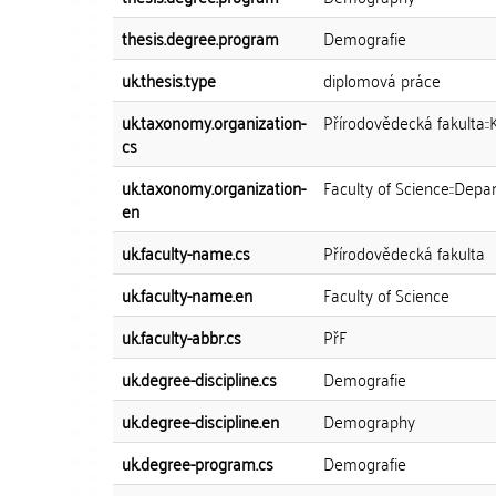
thesis.degree.program
Demografie
uk.thesis.type
diplomová práce
uk.taxonomy.organization-
Přírodovědecká fakulta:
cs
uk.taxonomy.organization-
Faculty of Science::De
en
uk.faculty-name.cs
Přírodovědecká fakulta
uk.faculty-name.en
Faculty of Science
uk.faculty-abbr.cs
PřF
uk.degree-discipline.cs
Demografie
uk.degree-discipline.en
Demography
uk.degree-program.cs
Demografie