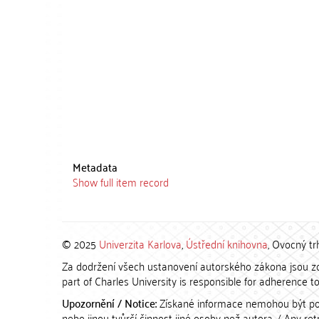
Metadata
Show full item record
© 2025
Univerzita Karlova
,
Ústřední knihovna
, Ovocný tr
Za dodržení všech ustanovení autorského zákona jsou zod
part of Charles University is responsible for adherence to 
Upozornění / Notice:
Získané informace nemohou být po
nebo jinou tvůrčí činnost jiné osoby než autora. / Any r