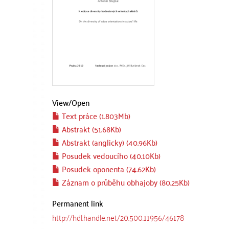
View/
Open
Text práce (1.803Mb)
Abstrakt (51.68Kb)
Abstrakt (anglicky) (40.96Kb)
Posudek vedoucího (40.10Kb)
Posudek oponenta (74.62Kb)
Záznam o průběhu obhajoby (80.25Kb)
Permanent link
http://hdl.handle.net/20.500.11956/46178