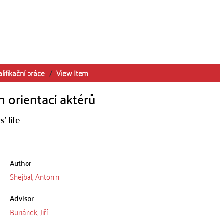
lifikační práce
View Item
 orientací aktérů
' life
Author
Shejbal, Antonín
Advisor
Buriánek, Jiří