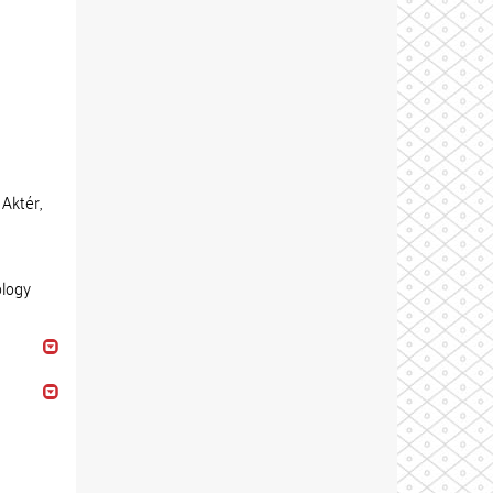
Aktér,
ology