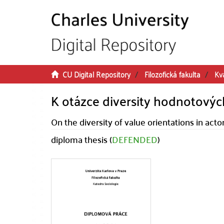
Skip to main content
CU Digital Repository
Filozofická fakulta
Kva
K otázce diversity hodnotových
On the diversity of value orientations in actors
diploma thesis (
DEFENDED
)