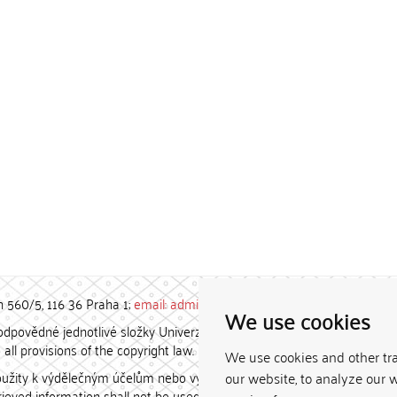
h 560/5, 116 36 Praha 1;
email: admin-repozitar [at] cuni.cz
We use cookies
povědné jednotlivé složky Univerzity Karlovy. / Each constituent
all provisions of the copyright law.
We use cookies and other tr
užity k výdělečným účelům nebo vydávány za studijní, vědeckou
our website, to analyze our w
etrieved information shall not be used for any commercial purposes