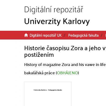
Přeskočit na obsah
Digitální repozitář UK
Pedagogická fakulta
Historie časopisu Zora a jeho
postižením
History of magazine Zora and his vawe in lif
bakalářská práce (
OBHÁJENO
)