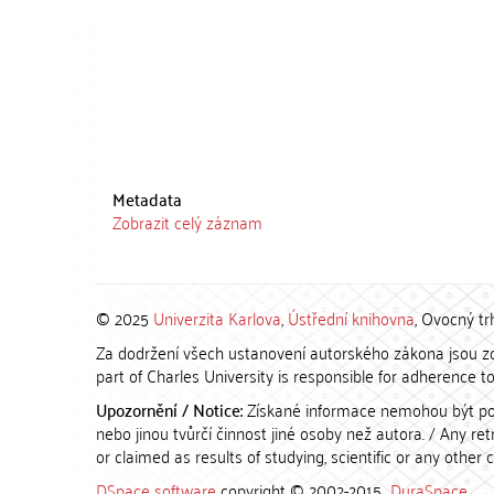
Metadata
Zobrazit celý záznam
© 2025
Univerzita Karlova
,
Ústřední knihovna
, Ovocný tr
Za dodržení všech ustanovení autorského zákona jsou zod
part of Charles University is responsible for adherence to 
Upozornění / Notice:
Získané informace nemohou být po
nebo jinou tvůrčí činnost jiné osoby než autora. / Any r
or claimed as results of studying, scientific or any other 
DSpace software
copyright © 2002-2015
DuraSpace