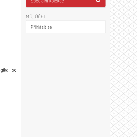
Speciální kolekce
MŮJ ÚČET
Přihlásit se
ogika se