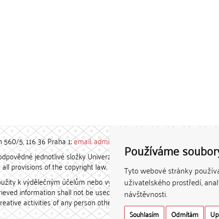
h 560/5, 116 36 Praha 1;
email: admin-repozitar [at] cuni.cz
Používáme soubor
povědné jednotlivé složky Univerzity Karlovy. / Each constituent
all provisions of the copyright law.
Tyto webové stránky používaj
užity k výdělečným účelům nebo vydávány za studijní, vědeckou
uživatelského prostředí, ana
etrieved information shall not be used for any commercial purposes
návštěvnosti.
creative activities of any person other than the author.
Souhlasím
Odmítám
Up