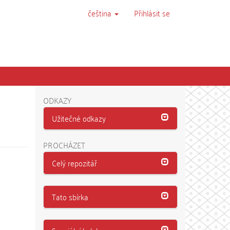
čeština
Přihlásit se
ODKAZY
Užitečné odkazy
PROCHÁZET
Celý repozitář
Tato sbírka