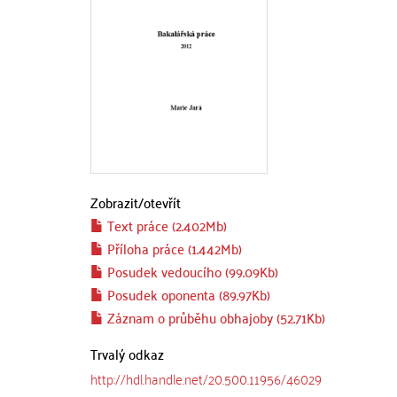
Zobrazit/
otevřít
Text práce (2.402Mb)
Příloha práce (1.442Mb)
Posudek vedoucího (99.09Kb)
Posudek oponenta (89.97Kb)
Záznam o průběhu obhajoby (52.71Kb)
Trvalý odkaz
http://hdl.handle.net/20.500.11956/46029