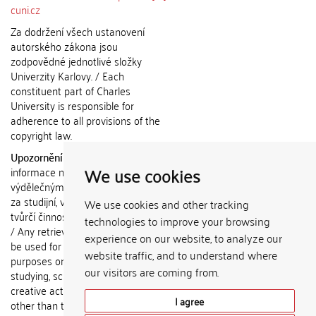
cuni.cz
Za dodržení všech ustanovení
autorského zákona jsou
zodpovědné jednotlivé složky
Univerzity Karlovy. / Each
constituent part of Charles
University is responsible for
adherence to all provisions of the
copyright law.
Upozornění / Notice:
Získané
We use cookies
informace nemohou být použity k
výdělečným účelům nebo vydávány
za studijní, vědeckou nebo jinou
We use cookies and other tracking
tvůrčí činnost jiné osoby než autora.
technologies to improve your browsing
/ Any retrieved information shall not
experience on our website, to analyze our
be used for any commercial
website traffic, and to understand where
purposes or claimed as results of
our visitors are coming from.
studying, scientific or any other
creative activities of any person
I agree
other than the author.