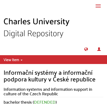
Skip to main content
Toggl
navig
View Item
Informační systémy a informační
podpora kultury v České republice
Information systems and information support in
culture of the Czech Republic
bachelor thesis (
DEFENDED
)