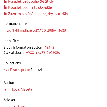
Posudek vedoucího (98.25Kb)
Posudek oponenta (82.76Kb)
Záznam o průběhu obhajoby (80.07Kb)
Permanent link
http://hdl.handle.net/20.500.11956/45638
Identifiers
Study Information System:
96343
CU Catalogue:
990014846310106986
Collections
Kvalifikační práce
[25332]
Author
Jamníková, Alžběta
Advisor
Papík, Richard