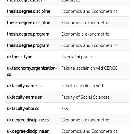
thesis.degree.discipline
Economics and Econometrics
thesis.degree.discipline
Ekonomie a ekonometrie
thesis.degree.program
Ekonomie a ekonometrie
thesis.degree.program
Economics and Econometrics
uk.thesis.type
dizertační práce
uk.taxonomy.organization-
Fakulta sociálních věd::CERGE
cs
uk.faculty-name.cs
Fakulta sociálních věd
uk.faculty-name.en
Faculty of Social Sciences
uk.faculty-abbr.cs
FSV
uk.degree-discipline.cs
Ekonomie a ekonometrie
uk.degree-discipline.en
Economics and Econometrics