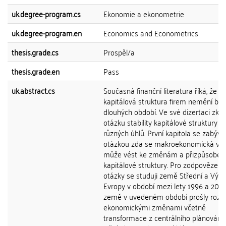
uk.degree-program.cs
Ekonomie a ekonometrie
uk.degree-program.en
Economics and Econometrics
thesis.grade.cs
Prospěl/a
thesis.grade.en
Pass
uk.abstract.cs
Současná finanční literatura říká, že s
kapitálová struktura firem nemění b
dlouhých období. Ve své dizertaci z
otázku stability kapitálové struktury z
různých úhlů. První kapitola se zabývá
otázkou zda se makroekonomická volat
může vést ke změnám a přizpůsoben
kapitálové struktury. Pro zodpovězení 
otázky se studuji země Střední a Výc
Evropy v období mezi lety 1996 a 2006
země v uvedeném období prošly rozs
ekonomickými změnami včetně
transformace z centrálního plánování