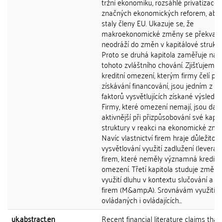
tržní ekonomiku, rozsáhlé privatizace 
značných ekonomických reforem, aby
staly členy EU. Ukazuje se, že
makroekonomické změny se překvapi
neodráží do změn v kapitálové struktu
Proto se druhá kapitola zaměřuje na 
tohoto zvláštního chování. Zjišťujeme,
kreditní omezení, kterým firmy čelí při
získávání financování, jsou jedním z hl
faktorů vysvětlujících získané výsledky
Firmy, které omezení nemají, jsou dal
aktivnější při přizpůsobování své kapit
struktury v reakci na ekonomické změ
Navíc vlastnictví firem hraje důležitou r
vysvětlování využití zadlužení (leverag
firem, které neměly významná kreditn
omezení. Třetí kapitola studuje změny
využití dluhu v kontextu slučování a ak
firem (M&amp;A). Srovnávám využití d
ovládaných i ovládajících...
uk.abstract.en
Recent financial literature claims that