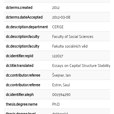
dcterms.created
2012
dcterms.dateAccepted
2012-03-08
dc.description.department
CERGE
dc.description.faculty
Faculty of Social Sciences
dc.description.faculty
Fakulta sociálních věd
dc.identifier.repId
122027
dc.title.translated
Essays on Capital Structure Stability
dc.contributor.referee
Švejnar, Jan
dc.contributor.referee
Estrin, Saul
dc.identifier.aleph
001594290
thesis.degree.name
Ph.D.
thesis.degree.level
doktorské