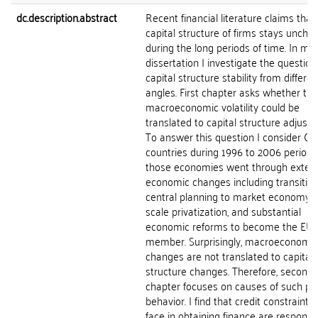
dc.description.abstract
Recent financial literature claims that
capital structure of firms stays unch
during the long periods of time. In my
dissertation I investigate the question
capital structure stability from differen
angles. First chapter asks whether the
macroeconomic volatility could be
translated to capital structure adjust
To answer this question I consider CE
countries during 1996 to 2006 period 
those economies went through exten
economic changes including transitio
central planning to market economy, l
scale privatization, and substantial
economic reforms to become the EU
member. Surprisingly, macroeconomic
changes are not translated to capital
structure changes. Therefore, second
chapter focuses on causes of such pu
behavior. I find that credit constraints
face in obtaining finance are responsib