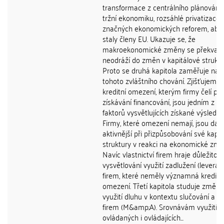
transformace z centrálního plánování
tržní ekonomiku, rozsáhlé privatizace 
značných ekonomických reforem, aby
staly členy EU. Ukazuje se, že
makroekonomické změny se překvapi
neodráží do změn v kapitálové struktu
Proto se druhá kapitola zaměřuje na 
tohoto zvláštního chování. Zjišťujeme,
kreditní omezení, kterým firmy čelí při
získávání financování, jsou jedním z hl
faktorů vysvětlujících získané výsledky
Firmy, které omezení nemají, jsou dal
aktivnější při přizpůsobování své kapit
struktury v reakci na ekonomické změ
Navíc vlastnictví firem hraje důležitou r
vysvětlování využití zadlužení (leverag
firem, které neměly významná kreditn
omezení. Třetí kapitola studuje změny
využití dluhu v kontextu slučování a ak
firem (M&amp;A). Srovnávám využití d
ovládaných i ovládajících...