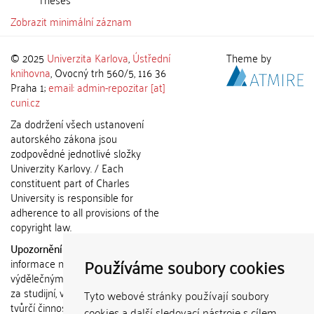
Zobrazit minimální záznam
© 2025
Univerzita Karlova
,
Ústřední
Theme by
knihovna
, Ovocný trh 560/5, 116 36
Praha 1;
email: admin-repozitar [at]
cuni.cz
Za dodržení všech ustanovení
autorského zákona jsou
zodpovědné jednotlivé složky
Univerzity Karlovy. / Each
constituent part of Charles
University is responsible for
adherence to all provisions of the
copyright law.
Upozornění / Notice:
Získané
Používáme soubory cookies
informace nemohou být použity k
výdělečným účelům nebo vydávány
za studijní, vědeckou nebo jinou
Tyto webové stránky používají soubory
tvůrčí činnost jiné osoby než autora.
cookies a další sledovací nástroje s cílem