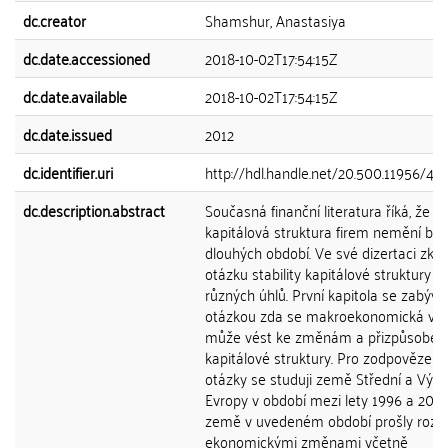
dc.creator
Shamshur, Anastasiya
dc.date.accessioned
2018-10-02T17:54:15Z
dc.date.available
2018-10-02T17:54:15Z
dc.date.issued
2012
dc.identifier.uri
http://hdl.handle.net/20.500.11956/45
dc.description.abstract
Současná finanční literatura říká, že s
kapitálová struktura firem nemění b
dlouhých období. Ve své dizertaci z
otázku stability kapitálové struktury z
různých úhlů. První kapitola se zabývá
otázkou zda se makroekonomická volat
může vést ke změnám a přizpůsoben
kapitálové struktury. Pro zodpovězení 
otázky se studuji země Střední a Výc
Evropy v období mezi lety 1996 a 2006
země v uvedeném období prošly rozs
ekonomickými změnami včetně