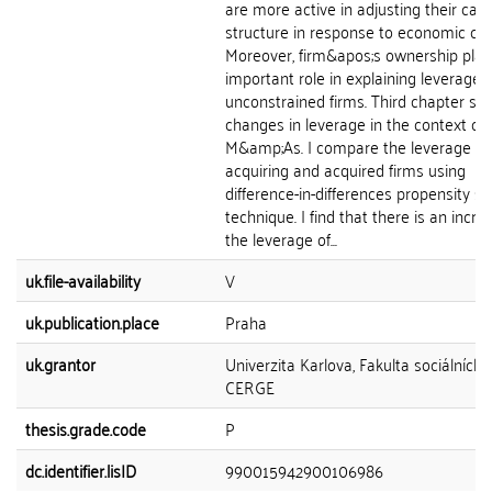
are more active in adjusting their capi
structure in response to economic ch
Moreover, firm&apos;s ownership play
important role in explaining leverage o
unconstrained firms. Third chapter stu
changes in leverage in the context of
M&amp;As. I compare the leverage of
acquiring and acquired firms using
difference-in-differences propensity s
technique. I find that there is an incre
the leverage of...
uk.file-availability
V
uk.publication.place
Praha
uk.grantor
Univerzita Karlova, Fakulta sociálních 
CERGE
thesis.grade.code
P
dc.identifier.lisID
990015942900106986