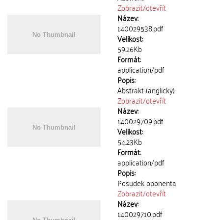
Zobrazit/
otevřít
Název:
140029538.pdf
Velikost:
59.26Kb
Formát:
application/pdf
Popis:
Abstrakt (anglicky)
Zobrazit/
otevřít
Název:
140029709.pdf
Velikost:
54.23Kb
Formát:
application/pdf
Popis:
Posudek oponenta
Zobrazit/
otevřít
Název:
140029710.pdf