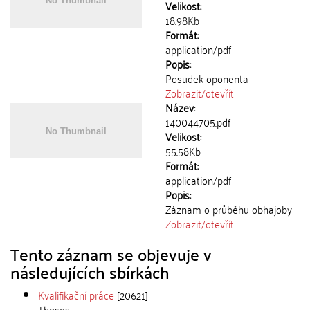
Velikost:
18.98Kb
Formát:
application/pdf
Popis:
Posudek oponenta
Zobrazit/
otevřít
Název:
140044705.pdf
Velikost:
55.58Kb
Formát:
application/pdf
Popis:
Záznam o průběhu obhajoby
Zobrazit/
otevřít
Tento záznam se objevuje v
následujících sbírkách
Kvalifikační práce
[20621]
Theses