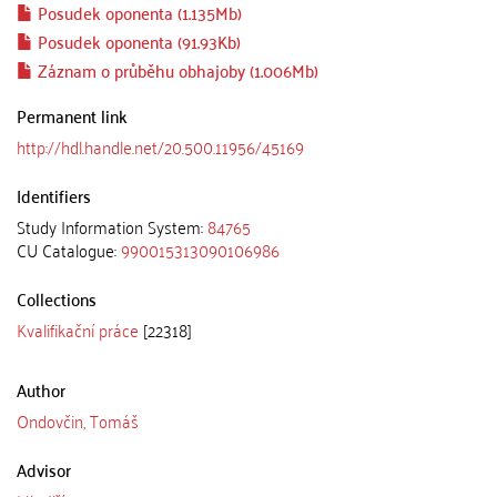
Posudek oponenta (1.135Mb)
Posudek oponenta (91.93Kb)
Záznam o průběhu obhajoby (1.006Mb)
Permanent link
http://hdl.handle.net/20.500.11956/45169
Identifiers
Study Information System:
84765
CU Catalogue:
990015313090106986
Collections
Kvalifikační práce
[22318]
Author
Ondovčin, Tomáš
Advisor