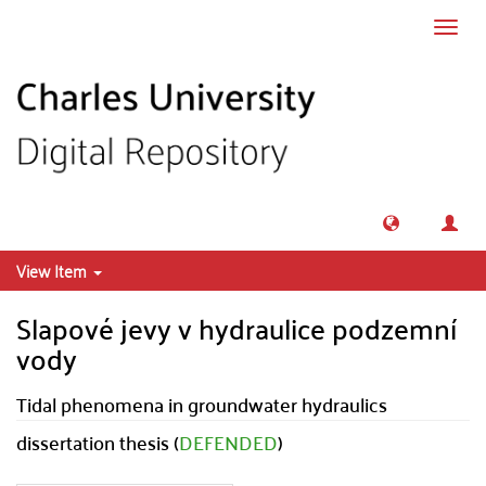
Skip to main content
Toggl
navig
View Item
Slapové jevy v hydraulice podzemní
vody
Tidal phenomena in groundwater hydraulics
dissertation thesis (
DEFENDED
)