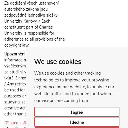
Za dodržení všech ustanovení
autorského zákona jsou
zodpovědné jednotlivé složky
Univerzity Karlovy. / Each
constituent part of Charles
University is responsible for
adherence to all provisions of the
copyright law.
Upozornění / Notice:
Získané
We use cookies
informace nemohou být použity k
výdělečným účelům nebo vydávány
za studijní, vědeckou nebo jinou
We use cookies and other tracking
tvůrčí činnost jiné osoby než autora.
technologies to improve your browsing
/ Any retrieved information shall not
experience on our website, to analyze our
be used for any commercial
website traffic, and to understand where
purposes or claimed as results of
our visitors are coming from.
studying, scientific or any other
creative activities of any person
I agree
other than the author.
DSpace software
copyright © 2002-
I decline