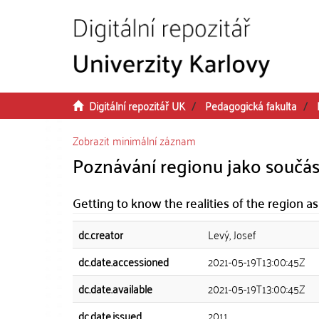
Přeskočit na obsah
Digitální repozitář UK
Pedagogická fakulta
Zobrazit minimální záznam
Poznávání regionu jako součást 
Getting to know the realities of the region as
dc.creator
Levý, Josef
dc.date.accessioned
2021-05-19T13:00:45Z
dc.date.available
2021-05-19T13:00:45Z
dc.date.issued
2011