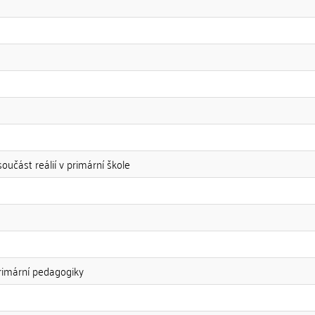
oučást reálií v primární škole
rimární pedagogiky