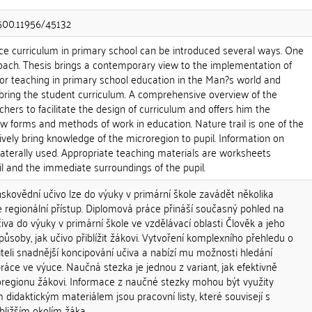
.500.11956/45132
nce curriculum in primary school can be introduced several ways. One
roach. Thesis brings a contemporary view to the implementation of
for teaching in primary school education in the Man?s world and
 bring the student curriculum. A comprehensive overview of the
hers to facilitate the design of curriculum and offers him the
new forms and methods of work in education. Nature trail is one of the
ively bring knowledge of the microregion to pupil. Information on
ilaterally used. Appropriate teaching materials are worksheets
ail and the immediate surroundings of the pupil.
skovědní učivo lze do výuky v primární škole zavádět několika
e regionální přístup. Diplomová práce přináší současný pohled na
iva do výuky v primární škole ve vzdělávací oblasti Člověk a jeho
působy, jak učivo přiblížit žákovi. Vytvoření komplexního přehledu o
teli snadnější koncipování učiva a nabízí mu možnosti hledání
áce ve výuce. Naučná stezka je jednou z variant, jak efektivně
roregionu žákovi. Informace z naučné stezky mohou být využity
idaktickým materiálem jsou pracovní listy, které souvisejí s
bližším okolím žáka.