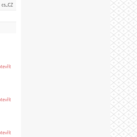
cs_CZ
otevřít
otevřít
otevřít