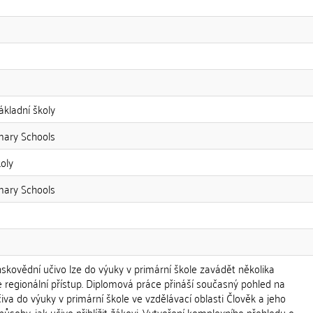
základní školy
imary Schools
koly
imary Schools
skovědní učivo lze do výuky v primární škole zavádět několika
e regionální přístup. Diplomová práce přináší současný pohled na
iva do výuky v primární škole ve vzdělávací oblasti Člověk a jeho
působy, jak učivo přiblížit žákovi. Vytvoření komplexního přehledu o