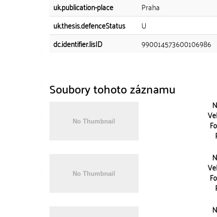
uk.publication-place
Praha
uk.thesis.defenceStatus
U
dc.identifier.lisID
990014573600106986
Soubory tohoto záznamu
N
Vel
Fo
N
Vel
Fo
N