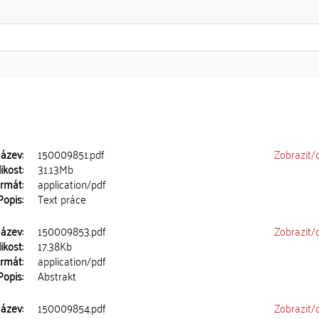
ázev:
150009851.pdf
Zobrazit/
ikost:
31.13Mb
rmát:
application/pdf
Popis:
Text práce
ázev:
150009853.pdf
Zobrazit/
ikost:
17.38Kb
rmát:
application/pdf
Popis:
Abstrakt
ázev:
150009854.pdf
Zobrazit/