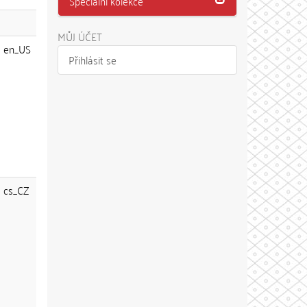
Speciální kolekce
MŮJ ÚČET
en_US
Přihlásit se
cs_CZ