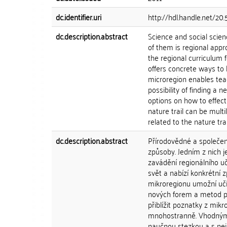
dc.identifier.uri
http://hdl.handle.net/20
dc.description.abstract
Science and social scie
of them is regional app
the regional curriculum 
offers concrete ways to
microregion enables teac
possibility of finding a 
options on how to effect
nature trail can be mult
related to the nature tr
dc.description.abstract
Přírodovědné a společen
způsoby. Jedním z nich j
zavádění regionálního uč
svět a nabízí konkrétní z
mikroregionu umožní uči
nových forem a metod pr
přiblížit poznatky z mik
mnohostranně. Vhodným d
naučnou stezkou a s nej