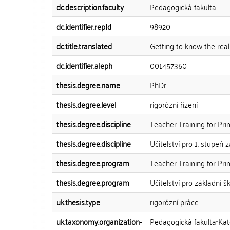
dc.description.faculty
Pedagogická fakulta
dc.identifier.repId
98920
dc.title.translated
Getting to know the reali
dc.identifier.aleph
001457360
thesis.degree.name
PhDr.
thesis.degree.level
rigorózní řízení
thesis.degree.discipline
Teacher Training for Pr
thesis.degree.discipline
Učitelství pro 1. stupeň 
thesis.degree.program
Teacher Training for Pr
thesis.degree.program
Učitelství pro základní š
uk.thesis.type
rigorózní práce
uk.taxonomy.organization-
Pedagogická fakulta::Ka