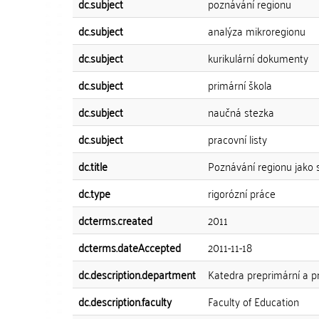
dc.subject
poznávání regionu
dc.subject
analýza mikroregionu
dc.subject
kurikulární dokumenty
dc.subject
primární škola
dc.subject
naučná stezka
dc.subject
pracovní listy
dc.title
Poznávání regionu jako s
dc.type
rigorózní práce
dcterms.created
2011
dcterms.dateAccepted
2011-11-18
dc.description.department
Katedra preprimární a p
dc.description.faculty
Faculty of Education