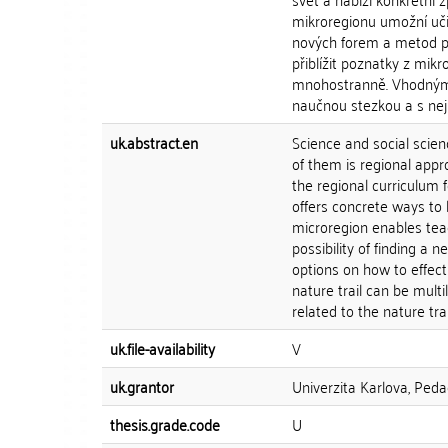
mikroregionu umožní uči
nových forem a metod pr
přiblížit poznatky z mik
mnohostranně. Vhodným d
naučnou stezkou a s nej
uk.abstract.en
Science and social scie
of them is regional app
the regional curriculum 
offers concrete ways to
microregion enables teac
possibility of finding a 
options on how to effect
nature trail can be mult
related to the nature tr
uk.file-availability
V
uk.grantor
Univerzita Karlova, Peda
thesis.grade.code
U