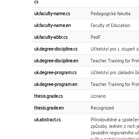
cs
uk.faculty-name.cs
Pedagogická fakulta
uk.faculty-name.en
Faculty of Education
uk.faculty-abbr.cs
PedF
uk.degree-discipline.cs
Učitelství pro 1. stupeň 
uk.degree-discipline.en
Teacher Training for Pr
uk.degree-program.cs
Učitelství pro základní š
uk.degree-program.en
Teacher Training for Pr
thesis.grade.cs
Uznáno
thesis.grade.en
Recognized
uk.abstract.cs
Přírodovědné a společen
způsoby. Jedním z nich j
zavádění regionálního uč
svět a nabízí konkrétní z