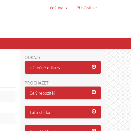
čeština
Přihlásit se
ODKAZY
Užitečné odkazy
PROCHÁZET
Celý repozitář
Tato sbírka