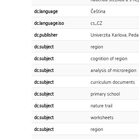
dc.language
Čeština
dc.language.iso
cs_CZ
dc.publisher
Univerzita Karlova, Peda
dc.subject
region
dc.subject
cognition of region
dc.subject
analysis of microregion
dc.subject
curriculum documents
dc.subject
primary school
dc.subject
nature trail
dc.subject
worksheets
dc.subject
region