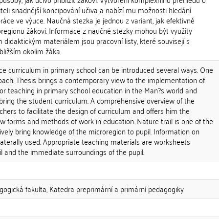
teli snadnější koncipování učiva a nabízí mu možnosti hledání
áce ve výuce. Naučná stezka je jednou z variant, jak efektivně
roregionu žákovi. Informace z naučné stezky mohou být využity
idaktickým materiálem jsou pracovní listy, které souvisejí s
bližším okolím žáka.
nce curriculum in primary school can be introduced several ways. One
roach. Thesis brings a contemporary view to the implementation of
for teaching in primary school education in the Man?s world and
 bring the student curriculum. A comprehensive overview of the
hers to facilitate the design of curriculum and offers him the
new forms and methods of work in education. Nature trail is one of the
ively bring knowledge of the microregion to pupil. Information on
ilaterally used. Appropriate teaching materials are worksheets
ail and the immediate surroundings of the pupil.
gogická fakulta, Katedra preprimární a primární pedagogiky