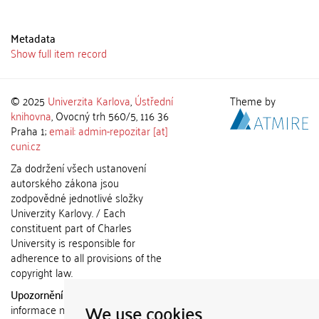
Metadata
Show full item record
© 2025
Univerzita Karlova
,
Ústřední
Theme by
knihovna
, Ovocný trh 560/5, 116 36
Praha 1;
email: admin-repozitar [at]
cuni.cz
Za dodržení všech ustanovení
autorského zákona jsou
zodpovědné jednotlivé složky
Univerzity Karlovy. / Each
constituent part of Charles
University is responsible for
adherence to all provisions of the
copyright law.
Upozornění / Notice:
Získané
We use cookies
informace nemohou být použity k