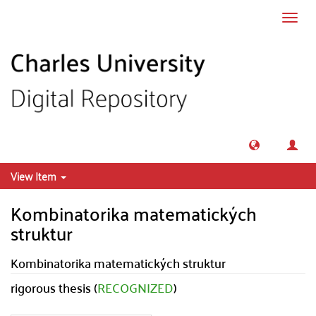
Skip to main content
Toggl
navig
View Item
Kombinatorika matematických
struktur
Kombinatorika matematických struktur
rigorous thesis (
RECOGNIZED
)