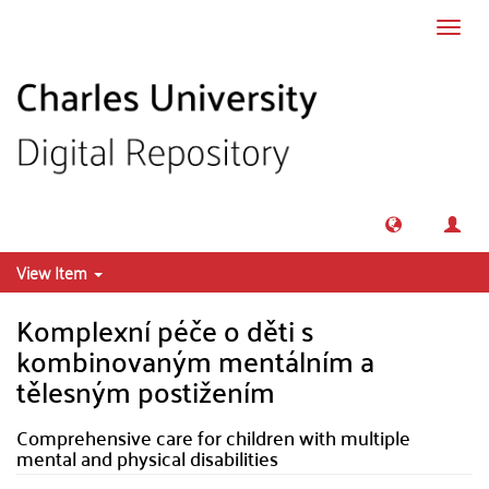
Skip to main content
Toggl
navig
View Item
Komplexní péče o děti s
kombinovaným mentálním a
tělesným postižením
Comprehensive care for children with multiple
mental and physical disabilities