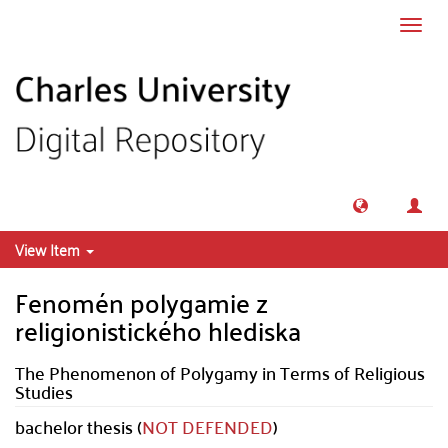
Skip to main content
Toggl
navig
View Item
Fenomén polygamie z
religionistického hlediska
The Phenomenon of Polygamy in Terms of Religious
Studies
bachelor thesis (
NOT DEFENDED
)