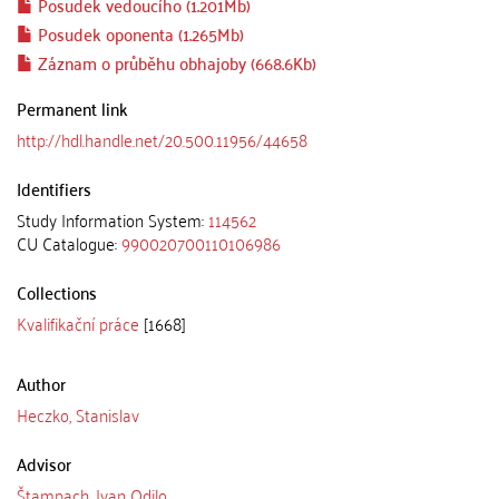
Posudek vedoucího (1.201Mb)
Posudek oponenta (1.265Mb)
Záznam o průběhu obhajoby (668.6Kb)
Permanent link
http://hdl.handle.net/20.500.11956/44658
Identifiers
Study Information System:
114562
CU Catalogue:
990020700110106986
Collections
Kvalifikační práce
[1668]
Author
Heczko, Stanislav
Advisor
Štampach, Ivan Odilo