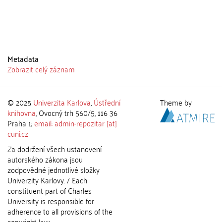
Metadata
Zobrazit celý záznam
© 2025
Univerzita Karlova
,
Ústřední
Theme by
knihovna
, Ovocný trh 560/5, 116 36
Praha 1;
email: admin-repozitar [at]
cuni.cz
Za dodržení všech ustanovení
autorského zákona jsou
zodpovědné jednotlivé složky
Univerzity Karlovy. / Each
constituent part of Charles
University is responsible for
adherence to all provisions of the
copyright law.