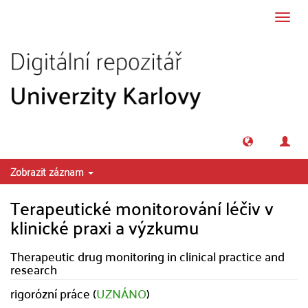
Přeskočit na obsah
Přepn
navig
Zobrazit záznam
Terapeutické monitorování léčiv v
klinické praxi a výzkumu
Therapeutic drug monitoring in clinical practice and
research
rigorózní práce (
UZNÁNO
)