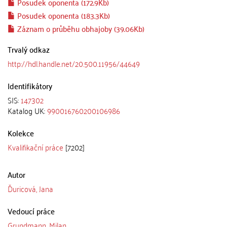
Posudek oponenta (172.9Kb)
Posudek oponenta (183.3Kb)
Záznam o průběhu obhajoby (39.06Kb)
Trvalý odkaz
http://hdl.handle.net/20.500.11956/44649
Identifikátory
SIS:
147302
Katalog UK:
990016760200106986
Kolekce
Kvalifikační práce
[7202]
Autor
Ďuricová, Jana
Vedoucí práce
Grundmann, Milan