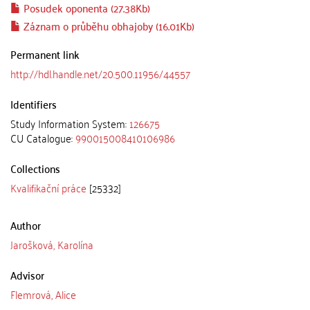
Posudek oponenta (27.38Kb)
Záznam o průběhu obhajoby (16.01Kb)
Permanent link
http://hdl.handle.net/20.500.11956/44557
Identifiers
Study Information System:
126675
CU Catalogue:
990015008410106986
Collections
Kvalifikační práce
[25332]
Author
Jarošková, Karolína
Advisor
Flemrová, Alice