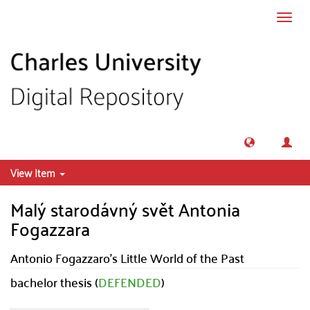
Skip to main content
Toggl
navig
View Item
Malý starodávný svět Antonia
Fogazzara
Antonio Fogazzaro's Little World of the Past
bachelor thesis (
DEFENDED
)