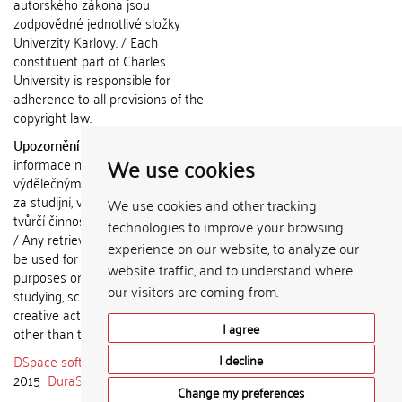
autorského zákona jsou
zodpovědné jednotlivé složky
Univerzity Karlovy. / Each
constituent part of Charles
University is responsible for
adherence to all provisions of the
copyright law.
Upozornění / Notice:
Získané
We use cookies
informace nemohou být použity k
výdělečným účelům nebo vydávány
za studijní, vědeckou nebo jinou
We use cookies and other tracking
tvůrčí činnost jiné osoby než autora.
technologies to improve your browsing
/ Any retrieved information shall not
experience on our website, to analyze our
be used for any commercial
website traffic, and to understand where
purposes or claimed as results of
our visitors are coming from.
studying, scientific or any other
creative activities of any person
I agree
other than the author.
DSpace software
copyright © 2002-
I decline
2015
DuraSpace
Change my preferences