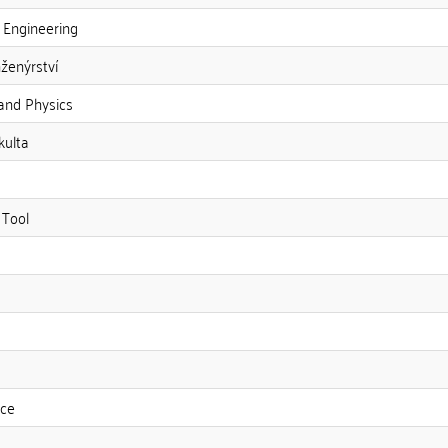
 Engineering
ženýrství
and Physics
kulta
 Tool
nce