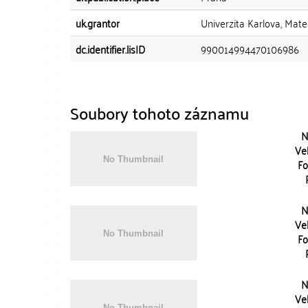
uk.grantor
Univerzita Karlova, Mate
dc.identifier.lisID
990014994470106986
Soubory tohoto záznamu
N
Vel
Fo
N
Vel
Fo
N
Vel