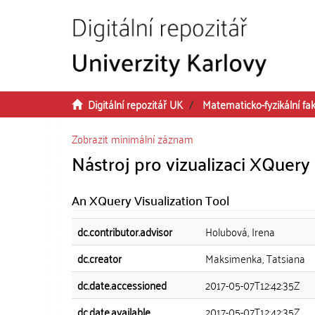
Přeskočit na obsah
Digitální repozitář UK
Matematicko-fyzikální fak
Zobrazit minimální záznam
Nástroj pro vizualizaci XQuery
An XQuery Visualization Tool
dc.contributor.advisor
Holubová, Irena
dc.creator
Maksimenka, Tatsiana
dc.date.accessioned
2017-05-07T12:42:35Z
dc.date.available
2017-05-07T12:42:35Z