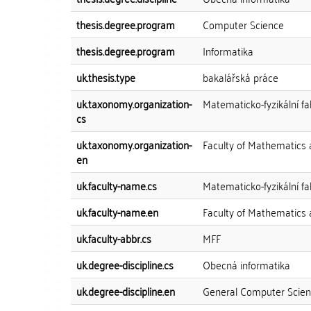
thesis.degree.program
Computer Science
thesis.degree.program
Informatika
uk.thesis.type
bakalářská práce
uk.taxonomy.organization-
Matematicko-fyzikální fa
cs
uk.taxonomy.organization-
Faculty of Mathematics 
en
uk.faculty-name.cs
Matematicko-fyzikální fa
uk.faculty-name.en
Faculty of Mathematics 
uk.faculty-abbr.cs
MFF
uk.degree-discipline.cs
Obecná informatika
uk.degree-discipline.en
General Computer Scie