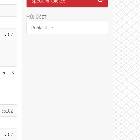
Speciální kolekce
MŮJ ÚČET
Přihlásit se
cs_CZ
en_US
cs_CZ
cs_CZ