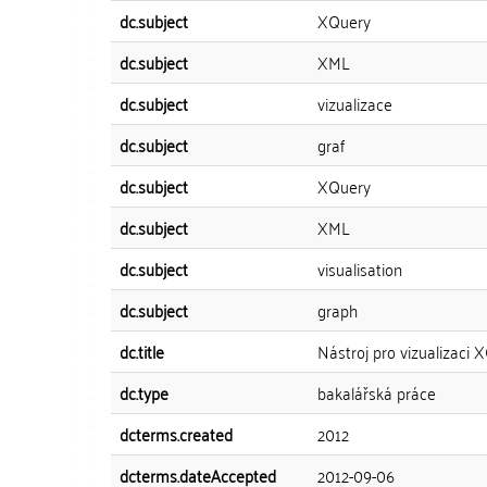
dc.subject
XQuery
dc.subject
XML
dc.subject
vizualizace
dc.subject
graf
dc.subject
XQuery
dc.subject
XML
dc.subject
visualisation
dc.subject
graph
dc.title
Nástroj pro vizualizaci
dc.type
bakalářská práce
dcterms.created
2012
dcterms.dateAccepted
2012-09-06