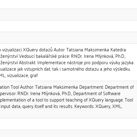
o vizualizaci XQuery dotazů Autor: Tatsiana Maksimenka Katedra:
ženýrství Vedoucí bakalářské práce: RNDr. Irena Mlýnková, Ph.D.,
ženýrství Abstrakt: Implementace nástroje pro podporu výuky jazyka
alizace jak vstupních dat, tak i samotného dotazu a jeho výsledku.
L, vizualizace, graf
ization Tool Author: Tatsiana Maksimenka Department: Department of
pervisor: RNDr. Irena Mlýnková, Ph.D., Department of Software
plementation of a tool to support teaching of XQuery language. Tool
 input data, query itself and its results. Keywords: XQuery, XML,