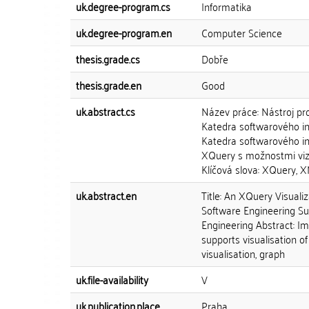
uk.degree-program.cs
Informatika
uk.degree-program.en
Computer Science
thesis.grade.cs
Dobře
thesis.grade.en
Good
uk.abstract.cs
Název práce: Nástroj pr
Katedra softwarového in
Katedra softwarového in
XQuery s možnostmi vizu
Klíčová slova: XQuery, XM
uk.abstract.en
Title: An XQuery Visual
Software Engineering Su
Engineering Abstract: Im
supports visualisation of
visualisation, graph
uk.file-availability
V
uk.publication.place
Praha