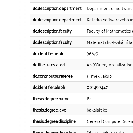
dc.description.department
Department of Software
dc.description.department
Katedra softwarového in
dc.description.faculty
Faculty of Mathematics 
dc.description.faculty
Matematicko-fyzikální fa
dc.identifier.repId
96679
dc.title.translated
An XQuery Visualization
dc.contributor.referee
Klímek, Jakub
dc.identifier.aleph
001499447
thesis.degree.name
Bc.
thesis.degree.level
bakalářské
thesis.degree.discipline
General Computer Scie
thesis.degree.discipline
Obecná informatika