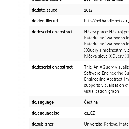
dc.date.issued
2012
dc.identifier.uri
http://hdl.handle.net/20
dc.description.abstract
Název práce: Nástroj pr
Katedra softwarového in
Katedra softwarového in
XQuery s možnostmi vizu
Klíčová slova: XQuery, XM
dc.description.abstract
Title: An XQuery Visual
Software Engineering Su
Engineering Abstract: Im
supports visualisation of
visualisation, graph
dc.language
Čeština
dc.language.iso
cs_CZ
dc.publisher
Univerzita Karlova, Mate