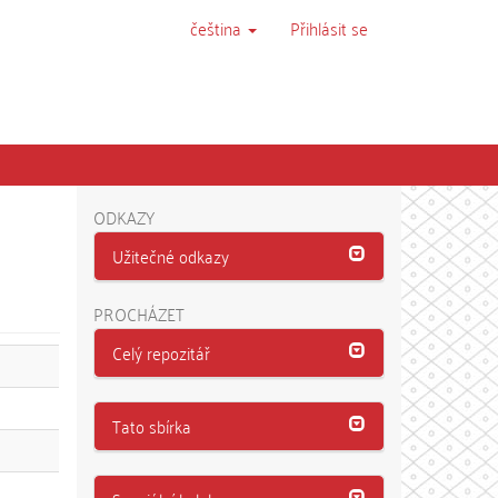
čeština
Přihlásit se
ODKAZY
Užitečné odkazy
PROCHÁZET
Celý repozitář
Tato sbírka