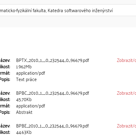
maticko-fyzikální fakulta, Katedra softwarového inženýrství
ázev:
BPTX_2010_1__0_232544_0_96679.pdf
Zobrazit/
ikost:
1.962Mb
rmát:
application/pdf
Popis:
Text práce
ázev:
BPBC_2010_1__0_232544_0_96679.pdf
Zobrazit/
ikost:
45.70Kb
rmát:
application/pdf
Popis:
Abstrakt
ázev:
BPBE_2010_1__0_232544_0_96679.pdf
Zobrazit/
ikost:
44.63Kb