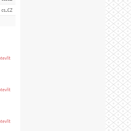
cs_CZ
otevřít
otevřít
otevřít