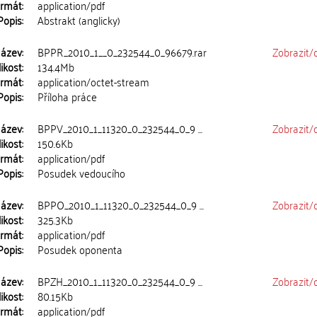
rmát:
application/pdf
Popis:
Abstrakt (anglicky)
ázev:
BPPR_2010_1__0_232544_0_96679.rar
Zobrazit/
ikost:
134.4Mb
rmát:
application/octet-stream
Popis:
Příloha práce
ázev:
BPPV_2010_1_11320_0_232544_0_9 ...
Zobrazit/
ikost:
150.6Kb
rmát:
application/pdf
Popis:
Posudek vedoucího
ázev:
BPPO_2010_1_11320_0_232544_0_9 ...
Zobrazit/
ikost:
325.3Kb
rmát:
application/pdf
Popis:
Posudek oponenta
ázev:
BPZH_2010_1_11320_0_232544_0_9 ...
Zobrazit/
ikost:
80.15Kb
rmát:
application/pdf