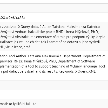
.500.11956/44332
o vizualizaci XQuery dotazů Autor: Tatsiana Maksimenka Katedra:
ženýrství Vedoucí bakalářské práce: RNDr. Irena Mlýnková, Ph.D.,
ženýrství Abstrakt: Implementace nástroje pro podporu výuky jazyka
alizace jak vstupních dat, tak i samotného dotazu a jeho výsledku.
L, vizualizace, graf
ization Tool Author: Tatsiana Maksimenka Department: Department of
pervisor: RNDr. Irena Mlýnková, Ph.D., Department of Software
plementation of a tool to support teaching of XQuery language. Tool
 input data, query itself and its results. Keywords: XQuery, XML,
maticko-fyzikální fakulta