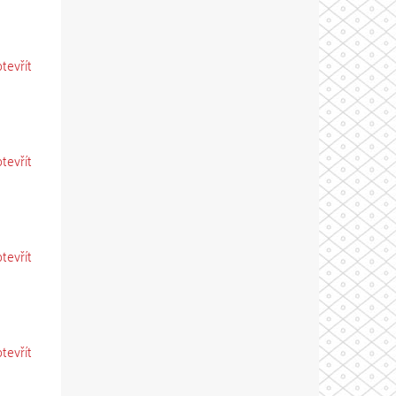
otevřít
otevřít
otevřít
otevřít