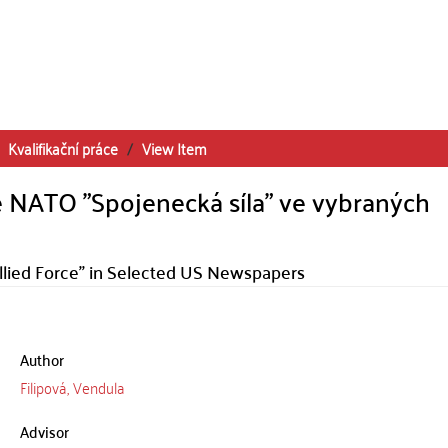
Kvalifikační práce
View Item
e NATO "Spojenecká síla" ve vybraných
llied Force" in Selected US Newspapers
Author
Filipová, Vendula
Advisor