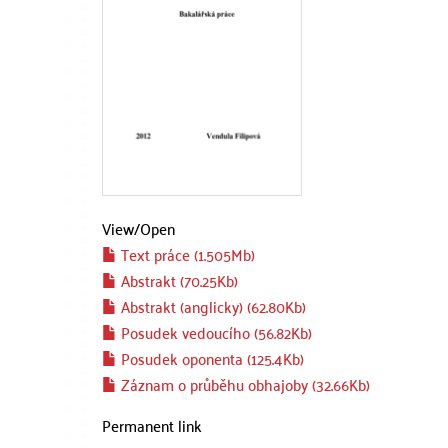
View/
Open
Text práce (1.505Mb)
Abstrakt (70.25Kb)
Abstrakt (anglicky) (62.80Kb)
Posudek vedoucího (56.82Kb)
Posudek oponenta (125.4Kb)
Záznam o průběhu obhajoby (32.66Kb)
Permanent link