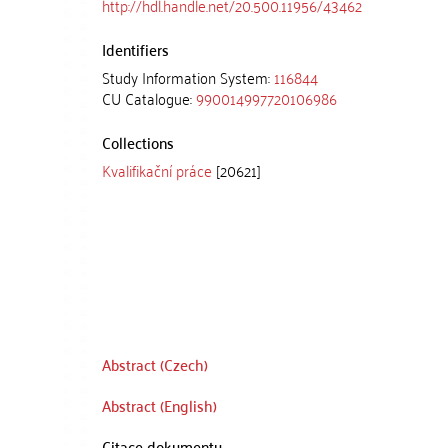
http://hdl.handle.net/20.500.11956/43462
Identifiers
Study Information System:
116844
CU Catalogue:
990014997720106986
Collections
Kvalifikační práce
[20621]
Abstract (Czech)
Abstract (English)
Citace dokumentu