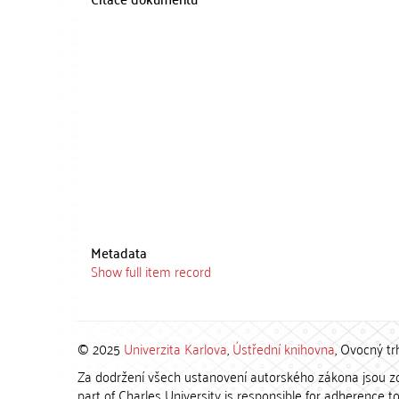
Metadata
Show full item record
© 2025
Univerzita Karlova
,
Ústřední knihovna
, Ovocný tr
Za dodržení všech ustanovení autorského zákona jsou zod
part of Charles University is responsible for adherence to 