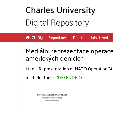
Skip to main content
CU Digital Repository
Fakulta sociálních věd
Mediální reprezentace operac
amerických denících
Media Representation of NATO Operation "A
bachelor thesis (
DEFENDED
)