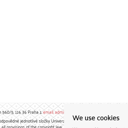
h 560/5, 116 36 Praha 1;
email: admin-repozitar [at] cuni.cz
We use cookies
povědné jednotlivé složky Univerzity Karlovy. / Each constituent
all provisions of the copyright law.