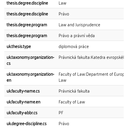
thesis.degree.discipline
Law
thesis.degree.discipline
Právo
thesis.degree.program
Law and Jurisprudence
thesis.degree.program
Právo a právní věda
uk.thesis.type
diplomová práce
uk.taxonomy.organization-
Právnická fakulta::Katedra evropského
cs
uk.taxonomy.organization-
Faculty of Law::Department of Europe
en
Law
uk.faculty-name.cs
Právnická fakulta
uk.faculty-name.en
Faculty of Law
uk.faculty-abbr.cs
PF
uk.degree-discipline.cs
Právo