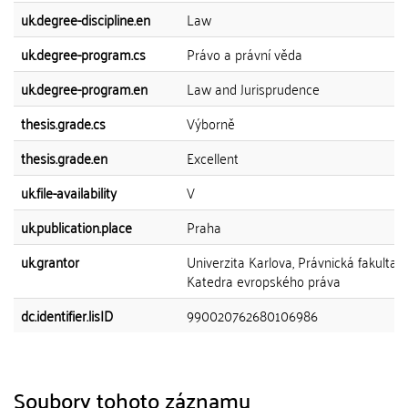
uk.degree-discipline.en
Law
uk.degree-program.cs
Právo a právní věda
uk.degree-program.en
Law and Jurisprudence
thesis.grade.cs
Výborně
thesis.grade.en
Excellent
uk.file-availability
V
uk.publication.place
Praha
uk.grantor
Univerzita Karlova, Právnická fakulta,
Katedra evropského práva
dc.identifier.lisID
990020762680106986
Soubory tohoto záznamu