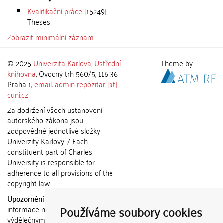
Kvalifikační práce
[15249]
Theses
Zobrazit minimální záznam
© 2025
Univerzita Karlova
,
Ústřední
Theme by
knihovna
, Ovocný trh 560/5, 116 36
Praha 1;
email: admin-repozitar [at]
cuni.cz
Za dodržení všech ustanovení
autorského zákona jsou
zodpovědné jednotlivé složky
Univerzity Karlovy. / Each
constituent part of Charles
University is responsible for
adherence to all provisions of the
copyright law.
Upozornění / Notice:
Získané
Používáme soubory cookies
informace nemohou být použity k
výdělečným účelům nebo vydávány