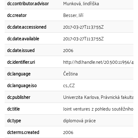
dc.contributor.advisor
Munková, Jindřiška
dc.creator
Besser, Jiří
dc.date.accessioned
2017-03-27T11:37:55Z
dc.date.available
2017-03-27T11:37:55Z
dc.date.issued
2006
dc.identifier.uri
http://hdl.handle.net/20.500.11956/43
dc.language
Čeština
dc.language.iso
cs_CZ
dc.publisher
Univerzita Karlova, Právnická fakulta
dc.title
Joint ventures z pohledu soutěžního p
dc.type
diplomová práce
dcterms.created
2006