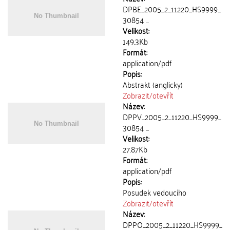
DPBE_2005_2_11220_HS9999_
30854 ...
Velikost:
149.3Kb
Formát:
application/pdf
Popis:
Abstrakt (anglicky)
Zobrazit/
otevřít
Název:
DPPV_2005_2_11220_HS9999_
30854 ...
Velikost:
27.87Kb
Formát:
application/pdf
Popis:
Posudek vedoucího
Zobrazit/
otevřít
Název:
DPPO_2005_2_11220_HS9999_