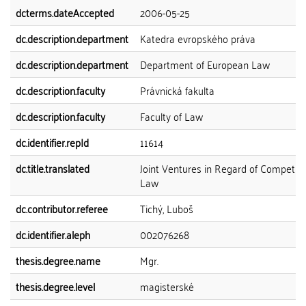
dcterms.dateAccepted
2006-05-25
dc.description.department
Katedra evropského práva
dc.description.department
Department of European Law
dc.description.faculty
Právnická fakulta
dc.description.faculty
Faculty of Law
dc.identifier.repId
11614
dc.title.translated
Joint Ventures in Regard of Competiti
Law
dc.contributor.referee
Tichý, Luboš
dc.identifier.aleph
002076268
thesis.degree.name
Mgr.
thesis.degree.level
magisterské