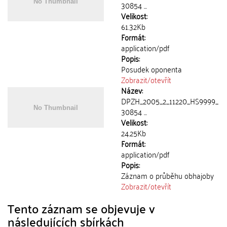
30854 ...
Velikost:
61.32Kb
Formát:
application/pdf
Popis:
Posudek oponenta
Zobrazit/
otevřít
Název:
DPZH_2005_2_11220_HS9999_
30854 ...
Velikost:
24.25Kb
Formát:
application/pdf
Popis:
Záznam o průběhu obhajoby
Zobrazit/
otevřít
Tento záznam se objevuje v
následujících sbírkách