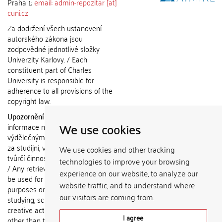
Praha 1;
email: admin-repozitar [at]
cuni.cz
Za dodržení všech ustanovení
autorského zákona jsou
zodpovědné jednotlivé složky
Univerzity Karlovy. / Each
constituent part of Charles
University is responsible for
adherence to all provisions of the
copyright law.
Upozornění / Notice:
Získané
We use cookies
informace nemohou být použity k
výdělečným účelům nebo vydávány
za studijní, vědeckou nebo jinou
We use cookies and other tracking
tvůrčí činnost jiné osoby než autora.
technologies to improve your browsing
/ Any retrieved information shall not
experience on our website, to analyze our
be used for any commercial
website traffic, and to understand where
purposes or claimed as results of
our visitors are coming from.
studying, scientific or any other
creative activities of any person
I agree
other than the author.