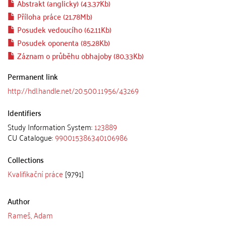
Abstrakt (anglicky) (43.37Kb)
Příloha práce (21.78Mb)
Posudek vedoucího (62.11Kb)
Posudek oponenta (85.28Kb)
Záznam o průběhu obhajoby (80.33Kb)
Permanent link
http://hdl.handle.net/20.500.11956/43269
Identifiers
Study Information System:
123889
CU Catalogue:
990015386340106986
Collections
Kvalifikační práce
[9791]
Author
Rameš, Adam