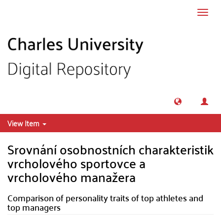
Skip to main content
Toggl
navig
View Item
Srovnání osobnostních charakteristik
vrcholového sportovce a
vrcholového manažera
Comparison of personality traits of top athletes and
top managers