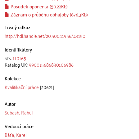
Posudek oponenta (50.22Kb)
Záznam o průběhu obhajoby (676.3Kb)
Trvalý odkaz
http://hdl.handle.net/20.500.11956/43150
Identifikátory
SIS:
110165
Katalog UK:
990015686830106986
Kolekce
Kvalifikační práce
[20621]
Autor
Subash, Rahul
Vedoucí práce
Báťa, Karel