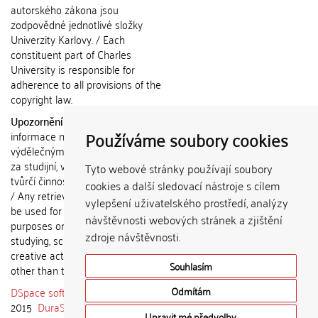
autorského zákona jsou
zodpovědné jednotlivé složky
Univerzity Karlovy. / Each
constituent part of Charles
University is responsible for
adherence to all provisions of the
copyright law.
Upozornění / Notice:
Získané
Používáme soubory cookies
informace nemohou být použity k
výdělečným účelům nebo vydávány
za studijní, vědeckou nebo jinou
Tyto webové stránky používají soubory
tvůrčí činnost jiné osoby než autora.
cookies a další sledovací nástroje s cílem
/ Any retrieved information shall not
vylepšení uživatelského prostředí, analýzy
be used for any commercial
návštěvnosti webových stránek a zjištění
purposes or claimed as results of
zdroje návštěvnosti.
studying, scientific or any other
creative activities of any person
Souhlasím
other than the author.
DSpace software
copyright © 2002-
Odmítám
2015
DuraSpace
Upravit mé předvolby