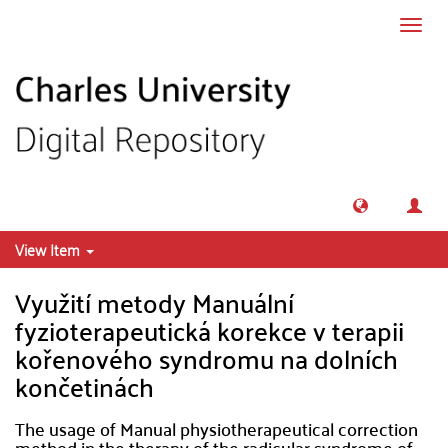
Skip to main content
Toggl
navig
View Item
Využití metody Manuální
fyzioterapeutická korekce v terapii
kořenového syndromu na dolních
končetinách
The usage of Manual physiotherapeutical correction
method in the therapy of the radicular syndrome of