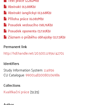
Text práce (2.282Mb)
Abstrakt (63.88Kb)
Abstrakt (anglicky) (63.68Kb)
Příloha práce (6.081Mb)
Posudek vedoucího (98.76Kb)
Posudek oponenta (57.91Kb)
Záznam o průběhu obhajoby (117.5Kb)
Permanent link
http://hdl.handle.net/20.500.11956/42701
Identifiers
Study Information System:
114956
CU Catalogue:
990014830080106986
Collections
Kvalifikační práce
[5135]
Author