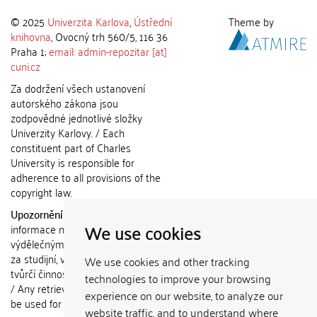
© 2025
Univerzita Karlova
,
Ústřední
Theme by
knihovna
, Ovocný trh 560/5, 116 36
Praha 1;
email: admin-repozitar [at]
cuni.cz
Za dodržení všech ustanovení
autorského zákona jsou
zodpovědné jednotlivé složky
Univerzity Karlovy. / Each
constituent part of Charles
University is responsible for
adherence to all provisions of the
copyright law.
Upozornění / Notice:
Získané
We use cookies
informace nemohou být použity k
výdělečným účelům nebo vydávány
za studijní, vědeckou nebo jinou
We use cookies and other tracking
tvůrčí činnost jiné osoby než autora.
technologies to improve your browsing
/ Any retrieved information shall not
experience on our website, to analyze our
be used for any commercial
website traffic, and to understand where