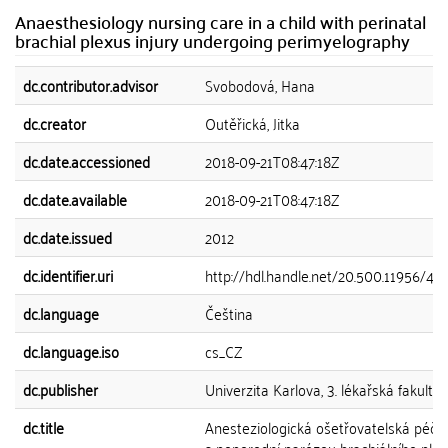
Anaesthesiology nursing care in a child with perinatal
brachial plexus injury undergoing perimyelography
dc.contributor.advisor
Svobodová, Hana
dc.creator
Outěřická, Jitka
dc.date.accessioned
2018-09-21T08:47:18Z
dc.date.available
2018-09-21T08:47:18Z
dc.date.issued
2012
dc.identifier.uri
http://hdl.handle.net/20.500.11956/42
dc.language
Čeština
dc.language.iso
cs_CZ
dc.publisher
Univerzita Karlova, 3. lékařská fakulta
dc.title
Anesteziologická ošetřovatelská péče 