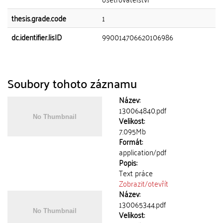
thesis.grade.code
1
dc.identifier.lisID
990014706620106986
Soubory tohoto záznamu
Název:
130064840.pdf
Velikost:
7.095Mb
Formát:
application/pdf
Popis:
Text práce
Zobrazit/
otevřít
Název:
130065344.pdf
Velikost: