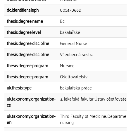
dc.identifier.aleph
001470662
thesis.degree.name
Bc.
thesis.degree.level
bakalářské
thesis.degree.discipline
General Nurse
thesis.degree.discipline
Všeobecná sestra
thesis.degree.program
Nursing
thesis.degree.program
Ošetřovatelství
uk.thesis.type
bakalářská práce
uk.taxonomy.organization-
3. lékařská fakulta::Ústav ošetřovatelst
cs
uk.taxonomy.organization-
Third Faculty of Medicine::Department
en
nursing