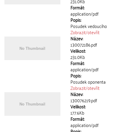
231.0Kb
Formát:
application/pdf
Popis:
Posudek vedoucího
Zobrazit/
otevřít
Název:
130072186.pdf
Velikost:
231.0Kb
Formát:
application/pdf
Popis:
Posudek oponenta
Zobrazit/
otevřít
Název:
130076219.pdf
Velikost:
177.6Kb
Formát:
application/pdf
Popis: