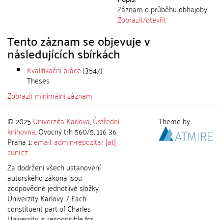
Záznam o průběhu obhajoby
Zobrazit/
otevřít
Tento záznam se objevuje v
následujících sbírkách
Kvalifikační práce
[3547]
Theses
Zobrazit minimální záznam
© 2025
Univerzita Karlova
,
Ústřední
Theme by
knihovna
, Ovocný trh 560/5, 116 36
Praha 1;
email: admin-repozitar [at]
cuni.cz
Za dodržení všech ustanovení
autorského zákona jsou
zodpovědné jednotlivé složky
Univerzity Karlovy. / Each
constituent part of Charles
University is responsible for