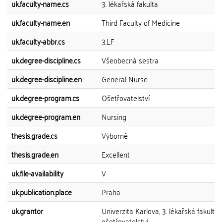
uk.faculty-name.cs
3. lékařská fakulta
uk.faculty-name.en
Third Faculty of Medicine
uk.faculty-abbr.cs
3.LF
uk.degree-discipline.cs
Všeobecná sestra
uk.degree-discipline.en
General Nurse
uk.degree-program.cs
Ošetřovatelství
uk.degree-program.en
Nursing
thesis.grade.cs
Výborně
thesis.grade.en
Excellent
uk.file-availability
V
uk.publication.place
Praha
uk.grantor
Univerzita Karlova, 3. lékařská fakulta,
ošetřovatelství