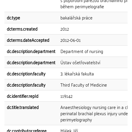
s poporodní parézou brachiálního ple
během perimyelografie
dc.type
bakalářská práce
dcterms.created
2012
dcterms.dateAccepted
2012-06-01
dc.description.department
Department of nursing
dc.description.department
Ústav ošetřovatelství
dc.description.faculty
3. lékařská fakulta
dc.description.faculty
Third Faculty of Medicine
dc.identifier.repId
119142
dc.title.translated
Anaesthesiology nursing care in a chil
perinatal brachial plexus injury under
perimyelography
dc.contributor.referee
Málek, Jiří