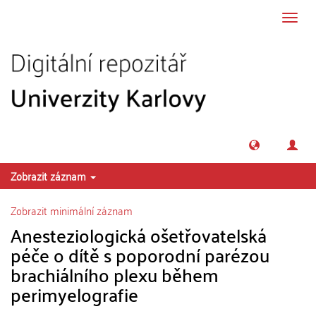
Přeskočit na obsah
Přepn
navig
Zobrazit záznam
Zobrazit minimální záznam
Anesteziologická ošetřovatelská
péče o dítě s poporodní parézou
brachiálního plexu během
perimyelografie