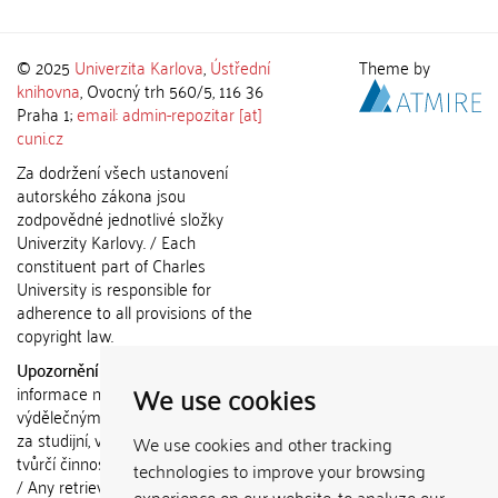
© 2025
Univerzita Karlova
,
Ústřední
Theme by
knihovna
, Ovocný trh 560/5, 116 36
Praha 1;
email: admin-repozitar [at]
cuni.cz
Za dodržení všech ustanovení
autorského zákona jsou
zodpovědné jednotlivé složky
Univerzity Karlovy. / Each
constituent part of Charles
University is responsible for
adherence to all provisions of the
copyright law.
Upozornění / Notice:
Získané
We use cookies
informace nemohou být použity k
výdělečným účelům nebo vydávány
za studijní, vědeckou nebo jinou
We use cookies and other tracking
tvůrčí činnost jiné osoby než autora.
technologies to improve your browsing
/ Any retrieved information shall not
experience on our website, to analyze our