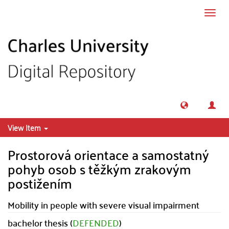
Skip to main content
Toggl
navig
View Item
Prostorová orientace a samostatný
pohyb osob s těžkým zrakovým
postižením
Mobility in people with severe visual impairment
bachelor thesis (
DEFENDED
)