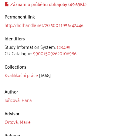
Záznam o průběhu obhajoby (49.63Kb)
Permanent link
http://hdl.handle.net/20.500.11956/42446
Identifiers
Study Information System:
123495
CU Catalogue:
990015092620106986
Collections
Kvalifikační práce
[1668]
Author
Juřicová, Hana
Advisor
Ortová, Marie
Referee