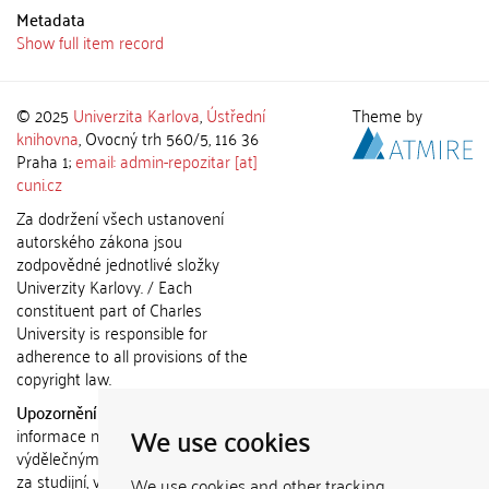
Metadata
Show full item record
© 2025
Univerzita Karlova
,
Ústřední
Theme by
knihovna
, Ovocný trh 560/5, 116 36
Praha 1;
email: admin-repozitar [at]
cuni.cz
Za dodržení všech ustanovení
autorského zákona jsou
zodpovědné jednotlivé složky
Univerzity Karlovy. / Each
constituent part of Charles
University is responsible for
adherence to all provisions of the
copyright law.
Upozornění / Notice:
Získané
We use cookies
informace nemohou být použity k
výdělečným účelům nebo vydávány
za studijní, vědeckou nebo jinou
We use cookies and other tracking