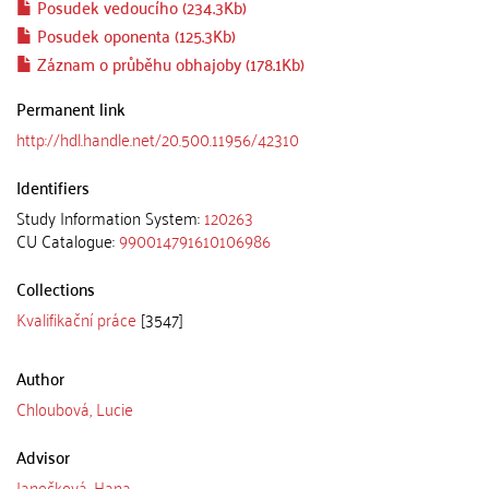
Posudek vedoucího (234.3Kb)
Posudek oponenta (125.3Kb)
Záznam o průběhu obhajoby (178.1Kb)
Permanent link
http://hdl.handle.net/20.500.11956/42310
Identifiers
Study Information System:
120263
CU Catalogue:
990014791610106986
Collections
Kvalifikační práce
[3547]
Author
Chloubová, Lucie
Advisor
Janečková, Hana