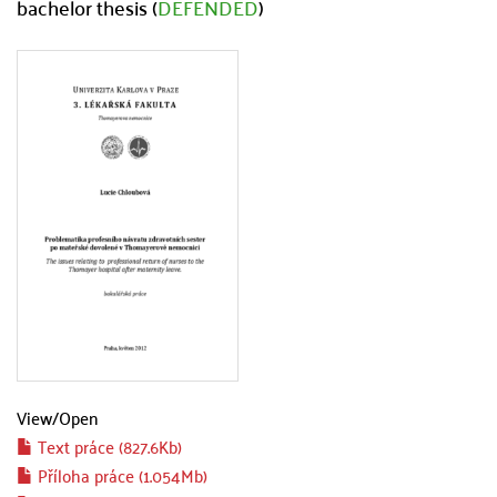
bachelor thesis (
DEFENDED
)
View/
Open
Text práce (827.6Kb)
Příloha práce (1.054Mb)