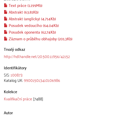
Text práce (1.199Mb)
Abstrakt (63.81Kb)
Abstrakt (anglicky) (4.714Kb)
Posudek vedoucího (64.04Kb)
Posudek oponenta (62.74Kb)
Záznam o průběhu obhajoby (201.3Kb)
Trvalý odkaz
http://hdl.handle.net/20.500.11956/42152
Identifikátory
SIS:
100873
Katalog UK:
990015013410106986
Kolekce
Kvalifikační práce
[7488]
Autor