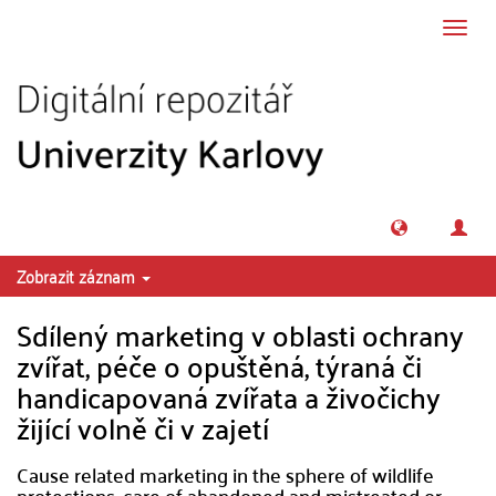
Přeskočit na obsah
Přepn
navig
Zobrazit záznam
Sdílený marketing v oblasti ochrany
zvířat, péče o opuštěná, týraná či
handicapovaná zvířata a živočichy
žijící volně či v zajetí
Cause related marketing in the sphere of wildlife
protections, care of abandoned and mistreated or