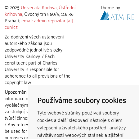
© 2025
Univerzita Karlova
,
Ústřední
Theme by
knihovna
, Ovocný trh 560/5, 116 36
Praha 1;
email: admin-repozitar [at]
cuni.cz
Za dodržení všech ustanovení
autorského zákona jsou
zodpovědné jednotlivé složky
Univerzity Karlovy. / Each
constituent part of Charles
University is responsible for
adherence to all provisions of the
copyright law.
Upozornění / Notice:
Získané
Používáme soubory cookies
informace nemohou být použity k
výdělečným účelům nebo vydávány
za studijní, vědeckou nebo jinou
Tyto webové stránky používají soubory
tvůrčí činnost jiné osoby než autora.
cookies a další sledovací nástroje s cílem
/ Any retrieved information shall not
vylepšení uživatelského prostředí, analýzy
be used for any commercial
návštěvnosti webových stránek a zjištění
purposes or claimed as results of