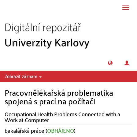
Přeskočit na obsah
Přepn
navig
Zobrazit záznam
Pracovnělékařská problematika
spojená s prací na počítači
Occupational Health Problems Connected with a
Work at Computer
bakalářská práce (
OBHÁJENO
)