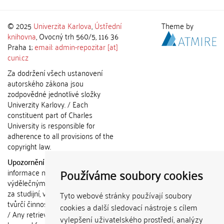
© 2025
Univerzita Karlova
,
Ústřední
Theme by
knihovna
, Ovocný trh 560/5, 116 36
Praha 1;
email: admin-repozitar [at]
cuni.cz
Za dodržení všech ustanovení
autorského zákona jsou
zodpovědné jednotlivé složky
Univerzity Karlovy. / Each
constituent part of Charles
University is responsible for
adherence to all provisions of the
copyright law.
Upozornění / Notice:
Získané
Používáme soubory cookies
informace nemohou být použity k
výdělečným účelům nebo vydávány
za studijní, vědeckou nebo jinou
Tyto webové stránky používají soubory
tvůrčí činnost jiné osoby než autora.
cookies a další sledovací nástroje s cílem
/ Any retrieved information shall not
vylepšení uživatelského prostředí, analýzy