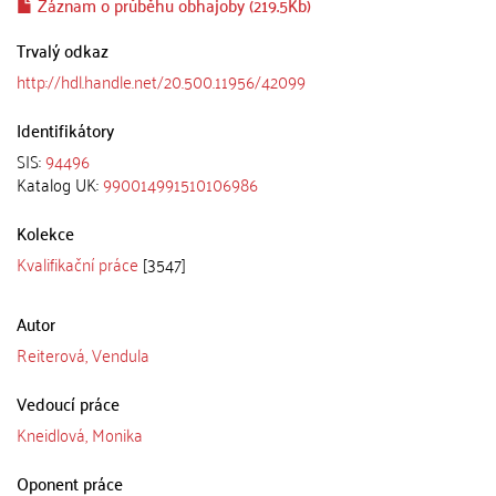
Záznam o průběhu obhajoby (219.5Kb)
Trvalý odkaz
http://hdl.handle.net/20.500.11956/42099
Identifikátory
SIS:
94496
Katalog UK:
990014991510106986
Kolekce
Kvalifikační práce
[3547]
Autor
Reiterová, Vendula
Vedoucí práce
Kneidlová, Monika
Oponent práce