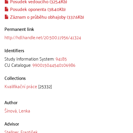
Posudek vedoucího (325.4Kb)
Posudek oponenta (38.40Kb)
Záznam o průběhu obhajoby (337.6Kb)
Permanent link
http://hdl.handle.net/20.500.11956/41324
Identifiers
Study Information System:
94185
CU Catalogue:
990015044540106986
Collections
Kvalifikační práce
[25332]
Author
Šínová, Lenka
Advisor
Stellner, František