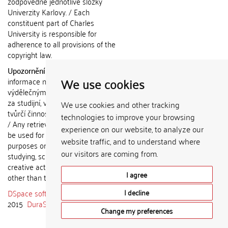
zodpovědné jednotlivé složky
Univerzity Karlovy. / Each
constituent part of Charles
University is responsible for
adherence to all provisions of the
copyright law.
Upozornění / Notice:
Získané
We use cookies
informace nemohou být použity k
výdělečným účelům nebo vydávány
za studijní, vědeckou nebo jinou
We use cookies and other tracking
tvůrčí činnost jiné osoby než autora.
technologies to improve your browsing
/ Any retrieved information shall not
experience on our website, to analyze our
be used for any commercial
website traffic, and to understand where
purposes or claimed as results of
our visitors are coming from.
studying, scientific or any other
creative activities of any person
I agree
other than the author.
DSpace software
copyright © 2002-
I decline
2015
DuraSpace
Change my preferences