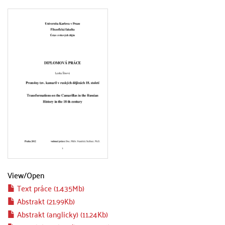
View/
Open
Text práce (1.435Mb)
Abstrakt (21.99Kb)
Abstrakt (anglicky) (11.24Kb)