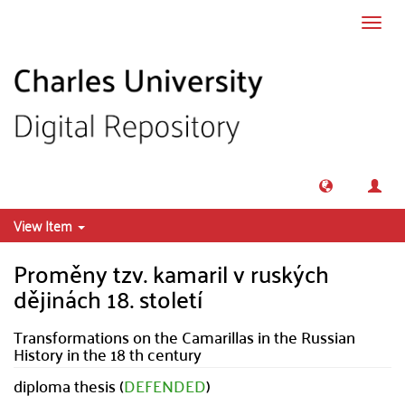
Skip to main content
Toggl
navig
View Item
Proměny tzv. kamaril v ruských
dějinách 18. století
Transformations on the Camarillas in the Russian
History in the 18 th century
diploma thesis (
DEFENDED
)