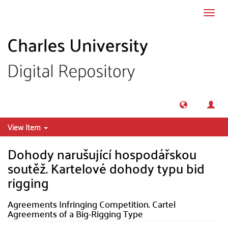
Skip to main content
Toggl
navig
View Item
Dohody narušující hospodářskou
soutěž. Kartelové dohody typu bid
rigging
Agreements Infringing Competition. Cartel
Agreements of a Big-Rigging Type