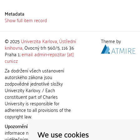
Metadata
Show full item record
© 2025
Univerzita Karlova
,
Ústřední
Theme by
knihovna
, Ovocný trh 560/5, 116 36
Praha 1;
email: admin-repozitar [at]
cuni.cz
Za dodržení všech ustanovení
autorského zákona jsou
zodpovědné jednotlivé složky
Univerzity Karlovy. / Each
constituent part of Charles
University is responsible for
adherence to all provisions of the
copyright law.
Upozornění / Notice:
Získané
We use cookies
informace nemohou být použity k
výdělečným účelům nebo vydávány