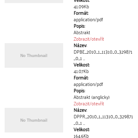
41.09Kb
Formát:
application/pdf
Popis:
Abstrakt
Zobrazit/
otevřít
Název:
DPBE_2010_1_11310_0_329871
_0_1 ...
Velikost:
41.07Kb
Formát:
application/pdf
Popis:
Abstrakt (anglicky)
Zobrazit/
otevřít
Název:
DPPR_2010_1_11310_0_329871
_0_1 ...
Velikost:
164.6Kb