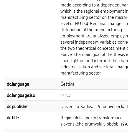
made according to a dependent variab
which is the regional employment in t
manufacturing sector on the microreg
level of NUTS4. Regional changes in t
distribution of the manufacturing
employment are analyzed employing
several independent variables connec
the two theoretical concepts mention
above. The main goal of the thesis is 
shed light on and interpret the change
industrialization and sectoral changes
manufacturing sector.
dc.language
Čeština
dc.language.iso
cs_CZ
dc.publisher
Univerzita Karlova, Přírodovědecká fak
dc.title
Regionální aspekty transformace
slovenského průmyslu v období 1997-