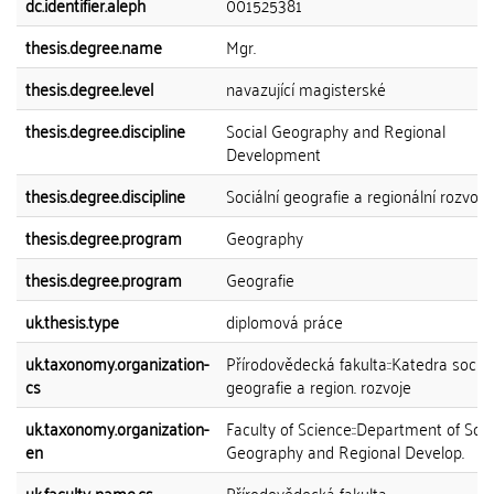
dc.identifier.aleph
001525381
thesis.degree.name
Mgr.
thesis.degree.level
navazující magisterské
thesis.degree.discipline
Social Geography and Regional
Development
thesis.degree.discipline
Sociální geografie a regionální rozvoj
thesis.degree.program
Geography
thesis.degree.program
Geografie
uk.thesis.type
diplomová práce
uk.taxonomy.organization-
Přírodovědecká fakulta::Katedra sociál
cs
geografie a region. rozvoje
uk.taxonomy.organization-
Faculty of Science::Department of Soci
en
Geography and Regional Develop.
uk.faculty-name.cs
Přírodovědecká fakulta