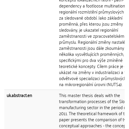
dependency a footloose multinationals
regionální rozmístění průmyslových akt
za sledované období. Jako základní
proměnná, přes kterou jsou změny
sledovány, je ukazatel regionální
zaměstnanosti ve zpracovatelském
průmyslu. Regionální změny nastalé v
zaměstnanosti jsou dále zkoumány p
několika vysvětlujících proměnných, fa
specifickými pro dva výše zmíněné
teoretické koncepty. Cílem práce je dá
ukázat na změny v industrializaci a ta
odvětvové specializaci průmyslových a
na mikroregionální úrovni (NUTS4).
uk.abstract.en
This master thesis deals with the
transformation processes of the Slov
manufacturing sector in the period of 
2011. The theoretical framework of th
paper presents the comparison of tw
conceptual approaches - the concept 