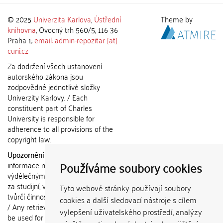
© 2025
Univerzita Karlova
,
Ústřední
Theme by
knihovna
, Ovocný trh 560/5, 116 36
Praha 1;
email: admin-repozitar [at]
cuni.cz
Za dodržení všech ustanovení
autorského zákona jsou
zodpovědné jednotlivé složky
Univerzity Karlovy. / Each
constituent part of Charles
University is responsible for
adherence to all provisions of the
copyright law.
Upozornění / Notice:
Získané
Používáme soubory cookies
informace nemohou být použity k
výdělečným účelům nebo vydávány
za studijní, vědeckou nebo jinou
Tyto webové stránky používají soubory
tvůrčí činnost jiné osoby než autora.
cookies a další sledovací nástroje s cílem
/ Any retrieved information shall not
vylepšení uživatelského prostředí, analýzy
be used for any commercial