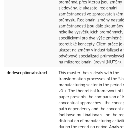
proměnná, přes kterou jsou změny
sledovány, je ukazatel regionální
zaměstnanosti ve zpracovatelském
průmyslu. Regionální změny nastalé v
zaměstnanosti jsou dále zkoumány p
několika vysvětlujících proměnných, fa
specifickými pro dva výše zmíněné
teoretické koncepty. Cílem práce je dá
ukázat na změny v industrializaci a ta
odvětvové specializaci průmyslových a
na mikroregionální úrovni (NUTS4).
dc.description.abstract
This master thesis deals with the
transformation processes of the Slov
manufacturing sector in the period of 
2011. The theoretical framework of th
paper presents the comparison of tw
conceptual approaches - the concept 
path-dependency and the concept of
footloose multinationals - on the regio
distribution of manufacturing activitie
during the reporting period. Analyzes 