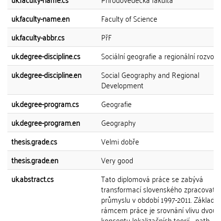
uk.faculty-name.en
Faculty of Science
uk.faculty-abbr.cs
PřF
uk.degree-discipline.cs
Sociální geografie a regionální rozvoj
uk.degree-discipline.en
Social Geography and Regional
Development
uk.degree-program.cs
Geografie
uk.degree-program.en
Geography
thesis.grade.cs
Velmi dobře
thesis.grade.en
Very good
uk.abstract.cs
Tato diplomová práce se zabývá
transformací slovenského zpracovate
průmyslu v období 1997-2011. Základn
rámcem práce je srovnání vlivu dvou
konceptu lokalizačních teorií - path-