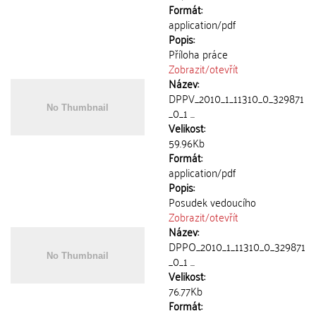
Formát:
application/pdf
Popis:
Příloha práce
Zobrazit/
otevřít
Název:
DPPV_2010_1_11310_0_329871
_0_1 ...
Velikost:
59.96Kb
Formát:
application/pdf
Popis:
Posudek vedoucího
Zobrazit/
otevřít
Název:
DPPO_2010_1_11310_0_329871
_0_1 ...
Velikost:
76.77Kb
Formát: