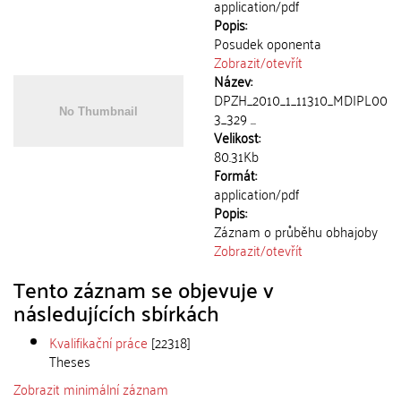
application/pdf
Popis:
Posudek oponenta
Zobrazit/
otevřít
Název:
DPZH_2010_1_11310_MDIPL00
3_329 ...
Velikost:
80.31Kb
Formát:
application/pdf
Popis:
Záznam o průběhu obhajoby
Zobrazit/
otevřít
Tento záznam se objevuje v
následujících sbírkách
Kvalifikační práce
[22318]
Theses
Zobrazit minimální záznam