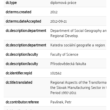
dc.type
diplomová práce
dcterms.created
2012
dcterms.dateAccepted
2012-09-21
dc.description.department
Department of Social Geography and
Regional Develop.
dc.description.department
Katedra sociální geografie a region. ro
dc.description.faculty
Faculty of Science
dc.description.faculty
Přírodovědecká fakulta
dc.identifier.repId
102562
dc.title.translated
Regional Aspects of the Transformati
the Slovak Manufacturing Sector in th
Period 1997-2011
dc.contributor.referee
Pavlínek, Petr