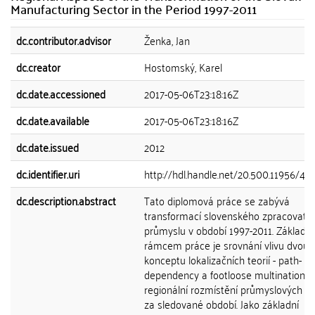
Manufacturing Sector in the Period 1997-2011
dc.contributor.advisor
Ženka, Jan
dc.creator
Hostomský, Karel
dc.date.accessioned
2017-05-06T23:18:16Z
dc.date.available
2017-05-06T23:18:16Z
dc.date.issued
2012
dc.identifier.uri
http://hdl.handle.net/20.500.11956/41
dc.description.abstract
Tato diplomová práce se zabývá
transformací slovenského zpracovate
průmyslu v období 1997-2011. Základn
rámcem práce je srovnání vlivu dvou
konceptu lokalizačních teorií - path-
dependency a footloose multinationals
regionální rozmístění průmyslových akt
za sledované období. Jako základní