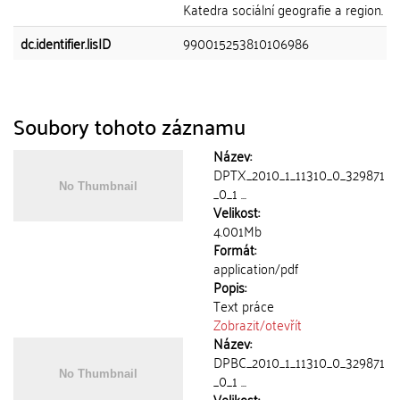
Katedra sociální geografie a region. ro
dc.identifier.lisID
990015253810106986
Soubory tohoto záznamu
Název:
DPTX_2010_1_11310_0_329871
_0_1 ...
Velikost:
4.001Mb
Formát:
application/pdf
Popis:
Text práce
Zobrazit/
otevřít
Název:
DPBC_2010_1_11310_0_329871
_0_1 ...
Velikost: