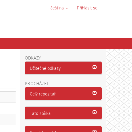
čeština
Přihlásit se
ODKAZY
Užitečné odkazy
PROCHÁZET
Celý repozitář
Tato sbírka