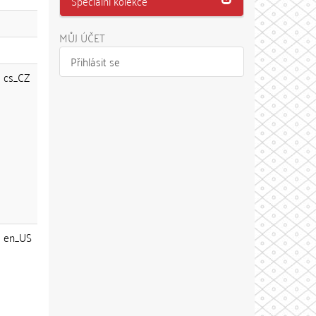
Speciální kolekce
MŮJ ÚČET
Přihlásit se
cs_CZ
en_US