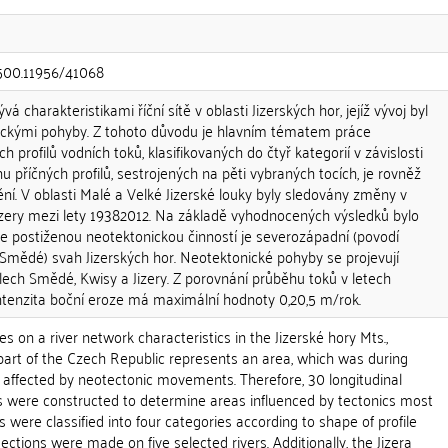
.500.11956/41068
 charakteristikami říční sítě v oblasti Jizerských hor, jejíž vývoj byl
kými pohyby. Z tohoto důvodu je hlavním tématem práce
profilů vodních toků, klasifikovaných do čtyř kategorií v závislosti
hu příčných profilů, sestrojených na pěti vybraných tocích, je rovněž
ění. V oblasti Malé a Velké Jizerské louky byly sledovány změny v
Jizery mezi lety 19382012. Na základě vyhodnocených výsledků bylo
více postiženou neotektonickou činností je severozápadní (povodí
í Smědé) svah Jizerských hor. Neotektonické pohyby se projevují
lech Smědé, Kwisy a Jizery. Z porovnání průběhu toků v letech
intenzita boční eroze má maximální hodnoty 0,20,5 m/rok.
s on a river network characteristics in the Jizerské hory Mts.,
part of the Czech Republic represents an area, which was during
 affected by neotectonic movements. Therefore, 30 longitudinal
ers were constructed to determine areas influenced by tectonics most
es were classified into four categories according to shape of profile
sections were made on five selected rivers. Additionally, the Jizera