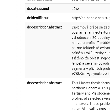
dc.date.issued
2012
dc.identifier.uri
http://hdl.handle.net/20
dc.description.abstract
Diplomová práce se zabývá
poznamenán neotektonic
vyhodnocení 30 podélných 
na tvaru profilu. Z průbě
patrné tektonické ovlivn
průběhu toků Jizerky a 
zjištěno, že oblastí nej
Jeřice) a severní (povod
zejména v příčných profi
19382012 vyplynulo, že 
dc.description.abstract
This Master thesis focuse
northern Bohemia. This 
Tertiary and Pleistocene
profiles of selected riv
intensively. These profil
curve. Also valley cross 