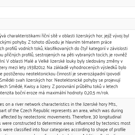
 charakteristikami říční sítě v oblasti Jizerských hor, jejíž vývoj byl
kými pohyby. Z tohoto důvodu je hlavním tématem práce
profilů vodních toků, klasifikovaných do čtyř kategorií v závislosti
hu příčných profilů, sestrojených na pěti vybraných tocích, je rovněž
ění. V oblasti Malé a Velké Jizerské louky byly sledovány změny v
Jizery mezi lety 19382012. Na základě vyhodnocených výsledků bylo
více postiženou neotektonickou činností je severozápadní (povodí
í Smědé) svah Jizerských hor. Neotektonické pohyby se projevují
lech Smědé, Kwisy a Jizery. Z porovnání průběhu toků v letech
intenzita boční eroze má maximální hodnoty 0,20,5 m/rok.
s on a river network characteristics in the Jizerské hory Mts.,
part of the Czech Republic represents an area, which was during
 affected by neotectonic movements. Therefore, 30 longitudinal
ers were constructed to determine areas influenced by tectonics most
es were classified into four categories according to shape of profile