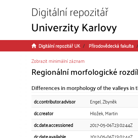
Přeskočit na obsah
Digitální repozitář UK
Přírodovědecká fakulta
Zobrazit minimální záznam
Regionální morfologické rozdíl
Differences in morphology of the valleys in t
dc.contributor.advisor
Engel, Zbyněk
dc.creator
Hložek, Martin
dc.date.accessioned
2017-05-06T23:02:44Z
dc.date.available
2017-05-06T23:02:44Z