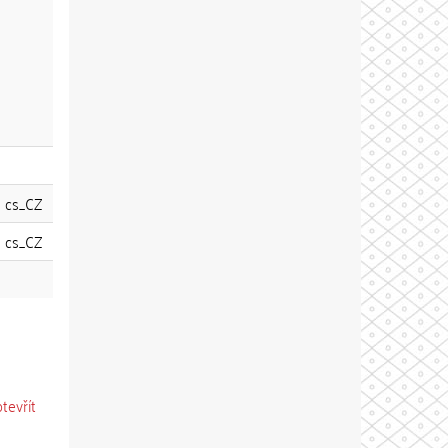
cs_CZ
cs_CZ
otevřít