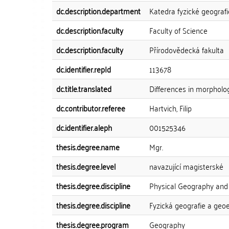
dc.description.department
Katedra fyzické geograf
dc.description.faculty
Faculty of Science
dc.description.faculty
Přírodovědecká fakulta
dc.identifier.repId
113678
dc.title.translated
Differences in morphology
dc.contributor.referee
Hartvich, Filip
dc.identifier.aleph
001525346
thesis.degree.name
Mgr.
thesis.degree.level
navazující magisterské
thesis.degree.discipline
Physical Geography and
thesis.degree.discipline
Fyzická geografie a geo
thesis.degree.program
Geography