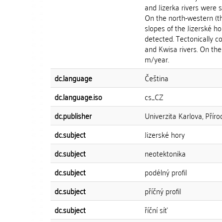
and Jizerka rivers were 
On the north-western (t
slopes of the Jizerské 
detected. Tectonically co
and Kwisa rivers. On the 
m/year.
dc.language
Čeština
dc.language.iso
cs_CZ
dc.publisher
Univerzita Karlova, Přír
dc.subject
Jizerské hory
dc.subject
neotektonika
dc.subject
podélný profil
dc.subject
příčný profil
dc.subject
říční síť