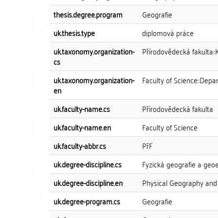
thesis.degree.program
Geografie
uk.thesis.type
diplomová práce
uk.taxonomy.organization-
Přírodovědecká fakulta::
cs
uk.taxonomy.organization-
Faculty of Science::Dep
en
uk.faculty-name.cs
Přírodovědecká fakulta
uk.faculty-name.en
Faculty of Science
uk.faculty-abbr.cs
PřF
uk.degree-discipline.cs
Fyzická geografie a geo
uk.degree-discipline.en
Physical Geography and
uk.degree-program.cs
Geografie