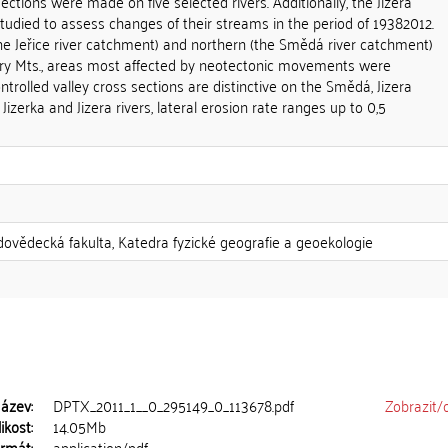
sections were made on five selected rivers. Additionally, the Jizera
studied to assess changes of their streams in the period of 19382012.
he Jeřice river catchment) and northern (the Smědá river catchment)
hory Mts., areas most affected by neotectonic movements were
ntrolled valley cross sections are distinctive on the Smědá, Jizera
Jizerka and Jizera rivers, lateral erosion rate ranges up to 0,5
odovědecká fakulta, Katedra fyzické geografie a geoekologie
ázev:
DPTX_2011_1__0_295149_0_113678.pdf
Zobrazit/
ikost:
14.05Mb
rmát:
application/pdf