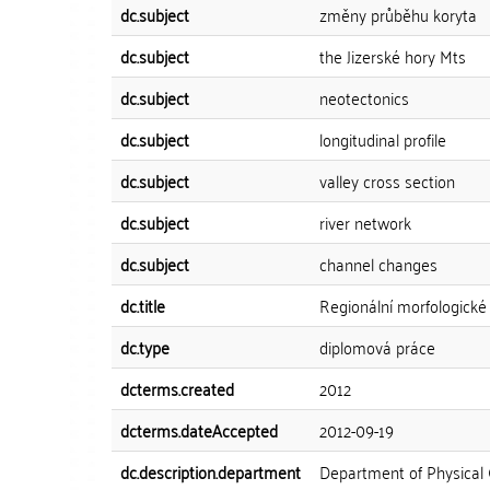
dc.subject
změny průběhu koryta
dc.subject
the Jizerské hory Mts
dc.subject
neotectonics
dc.subject
longitudinal profile
dc.subject
valley cross section
dc.subject
river network
dc.subject
channel changes
dc.title
Regionální morfologické r
dc.type
diplomová práce
dcterms.created
2012
dcterms.dateAccepted
2012-09-19
dc.description.department
Department of Physical