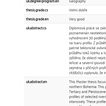
uk.degree-program.en
Geography
thesis.grade.cs
Velmi dobře
thesis.grade.en
Very good
uk.abstract.cs
Diplomová práce se zabývá
poznamenán neotektonic
vyhodnocení 30 podélných 
na tvaru profilu. Z průbě
patrné tektonické ovlivn
průběhu toků Jizerky a 
zjištěno, že oblastí nej
Jeřice) a severní (povod
zejména v příčných profi
19382012 vyplynulo, že 
uk.abstract.en
This Master thesis focuse
northern Bohemia. This 
Tertiary and Pleistocene
profiles of selected riv
intensively. These profil