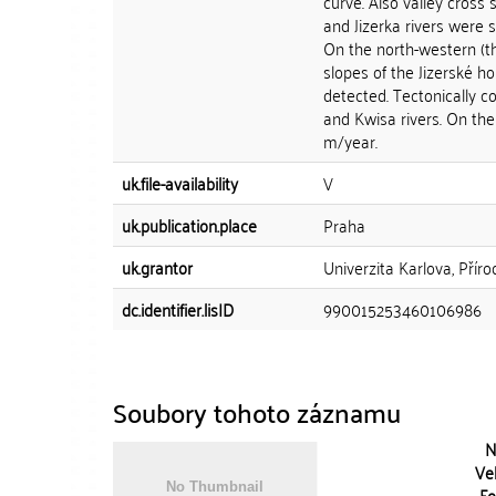
curve. Also valley cross 
and Jizerka rivers were 
On the north-western (t
slopes of the Jizerské 
detected. Tectonically co
and Kwisa rivers. On the 
m/year.
uk.file-availability
V
uk.publication.place
Praha
uk.grantor
Univerzita Karlova, Přír
dc.identifier.lisID
990015253460106986
Soubory tohoto záznamu
N
Vel
Fo