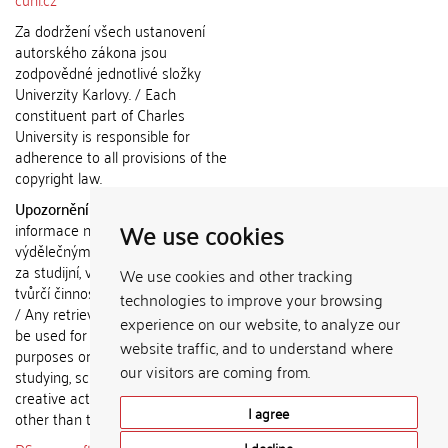
Za dodržení všech ustanovení
autorského zákona jsou
zodpovědné jednotlivé složky
Univerzity Karlovy. / Each
constituent part of Charles
University is responsible for
adherence to all provisions of the
copyright law.
Upozornění / Notice:
Získané
We use cookies
informace nemohou být použity k
výdělečným účelům nebo vydávány
za studijní, vědeckou nebo jinou
We use cookies and other tracking
tvůrčí činnost jiné osoby než autora.
technologies to improve your browsing
/ Any retrieved information shall not
experience on our website, to analyze our
be used for any commercial
website traffic, and to understand where
purposes or claimed as results of
our visitors are coming from.
studying, scientific or any other
creative activities of any person
I agree
other than the author.
I decline