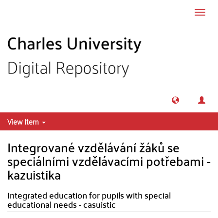
Skip to main content
Toggl
navig
View Item
Integrované vzdělávání žáků se
speciálními vzdělávacími potřebami -
kazuistika
Integrated education for pupils with special
educational needs - casuistic