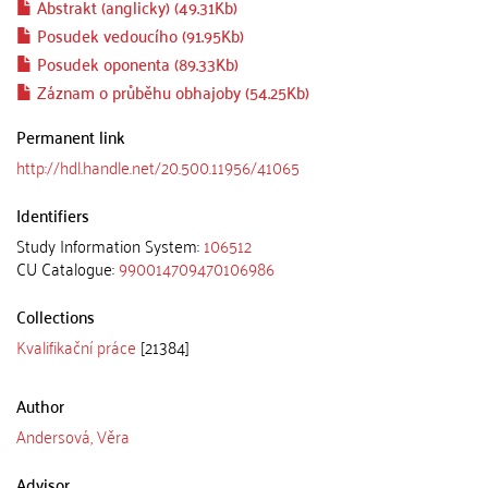
Abstrakt (anglicky) (49.31Kb)
Posudek vedoucího (91.95Kb)
Posudek oponenta (89.33Kb)
Záznam o průběhu obhajoby (54.25Kb)
Permanent link
http://hdl.handle.net/20.500.11956/41065
Identifiers
Study Information System:
106512
CU Catalogue:
990014709470106986
Collections
Kvalifikační práce
[21384]
Author
Andersová, Věra
Advisor