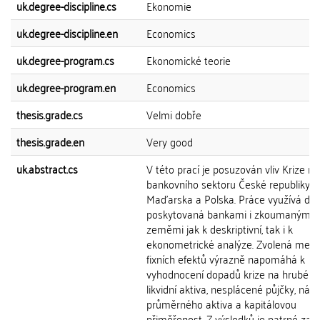
uk.degree-discipline.cs
Ekonomie
uk.degree-discipline.en
Economics
uk.degree-program.cs
Ekonomické teorie
uk.degree-program.en
Economics
thesis.grade.cs
Velmi dobře
thesis.grade.en
Very good
uk.abstract.cs
V této prací je posuzován vliv Krize na
bankovního sektoru České republiky,
Maďarska a Polska. Práce využívá da
poskytovaná bankami i zkoumanými
zeměmi jak k deskriptivní, tak i k
ekonometrické analýze. Zvolená met
fixních efektů výrazně napomáhá k
vyhodnocení dopadů krize na hrubé pů
likvidní aktiva, nesplácené půjčky, náv
průměrného aktiva a kapitálovou
přiměřenost. Z výsledků je patrné zas