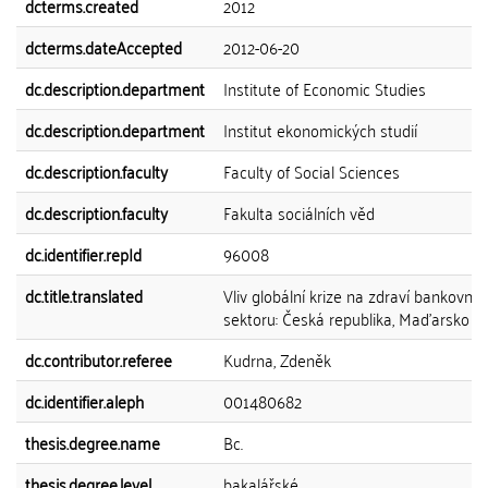
dcterms.created
2012
dcterms.dateAccepted
2012-06-20
dc.description.department
Institute of Economic Studies
dc.description.department
Institut ekonomických studií
dc.description.faculty
Faculty of Social Sciences
dc.description.faculty
Fakulta sociálních věd
dc.identifier.repId
96008
dc.title.translated
Vliv globální krize na zdraví bankovníh
sektoru: Česká republika, Maďarsko a
dc.contributor.referee
Kudrna, Zdeněk
dc.identifier.aleph
001480682
thesis.degree.name
Bc.
thesis.degree.level
bakalářské