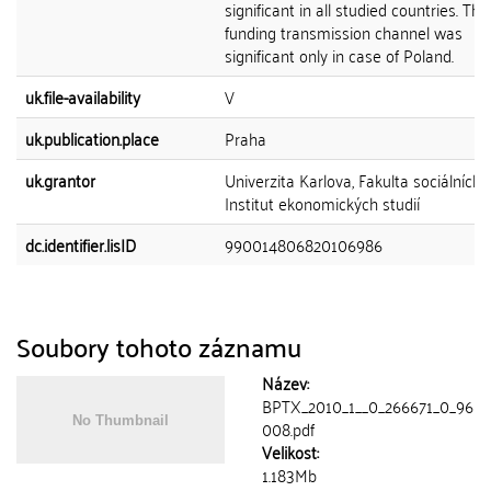
significant in all studied countries. The
funding transmission channel was
significant only in case of Poland.
uk.file-availability
V
uk.publication.place
Praha
uk.grantor
Univerzita Karlova, Fakulta sociálních 
Institut ekonomických studií
dc.identifier.lisID
990014806820106986
Soubory tohoto záznamu
Název:
BPTX_2010_1__0_266671_0_96
008.pdf
Velikost:
1.183Mb