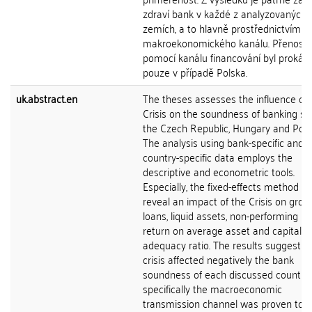
zdraví bank v každé z analyzovaných
zemích, a to hlavně prostřednictvím
makroekonomického kanálu. Přenos K
pomocí kanálu financování byl prokáz
pouze v případě Polska.
uk.abstract.en
The theses assesses the influence of 
Crisis on the soundness of banking sec
the Czech Republic, Hungary and Pola
The analysis using bank-specific and
country-specific data employs the
descriptive and econometric tools.
Especially, the fixed-effects method he
reveal an impact of the Crisis on gros
loans, liquid assets, non-performing lo
return on average asset and capital
adequacy ratio. The results suggest t
crisis affected negatively the bank
soundness of each discussed country,
specifically the macroeconomic
transmission channel was proven to 