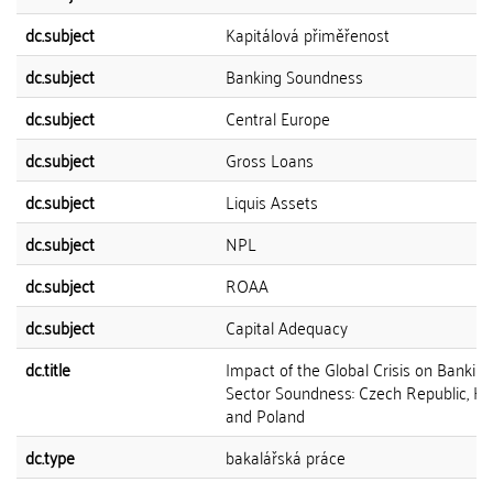
dc.subject
Kapitálová přiměřenost
dc.subject
Banking Soundness
dc.subject
Central Europe
dc.subject
Gross Loans
dc.subject
Liquis Assets
dc.subject
NPL
dc.subject
ROAA
dc.subject
Capital Adequacy
dc.title
Impact of the Global Crisis on Banking
Sector Soundness: Czech Republic, H
and Poland
dc.type
bakalářská práce