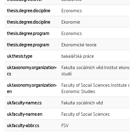
thesis.degree.discipline
Economics
thesis.degree.discipline
Ekonomie
thesis.degree.program
Economics
thesis.degree.program
Ekonomické teorie
uk.thesis.type
bakalářská práce
uk.taxonomy.organization-
Fakulta sociálních věd::Institut ekono
cs
studií
uk.taxonomy.organization-
Faculty of Social Sciences::Institute of
en
Economic Studies
uk.faculty-name.cs
Fakulta sociálních věd
uk.faculty-name.en
Faculty of Social Sciences
uk.faculty-abbr.cs
FSV