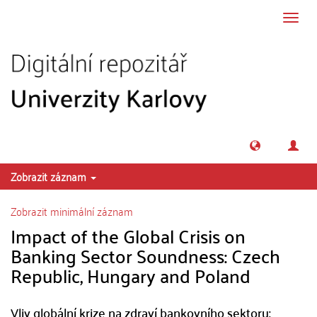
Přeskočit na obsah
Přepn
navig
Zobrazit záznam
Zobrazit minimální záznam
Impact of the Global Crisis on
Banking Sector Soundness: Czech
Republic, Hungary and Poland
Vliv globální krize na zdraví bankovního sektoru: