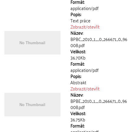
Formát:
application/pdf
Popis:
Text práce
Zobrazit/
otevřít
Název:
BPBC_2010_1__0_266671_0_96
008.pdf
Velikost:
36.70Kb
Formát:
application/pdf
Popis:
Abstrakt
Zobrazit/
otevřít
Název:
BPBE_2010_1__0_266671_0_96
008.pdf
Velikost:
36.75Kb
Formát:
application/pdf