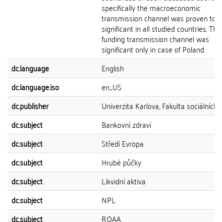
specifically the macroeconomic
transmission channel was proven to 
significant in all studied countries. The
funding transmission channel was
significant only in case of Poland.
dc.language
English
dc.language.iso
en_US
dc.publisher
Univerzita Karlova, Fakulta sociálních 
dc.subject
Bankovní zdraví
dc.subject
Středí Evropa
dc.subject
Hrubé půčky
dc.subject
Likvidní aktiva
dc.subject
NPL
dc.subject
ROAA