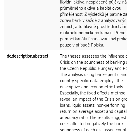
likvidní aktiva, nesplácené půjčky, náv
průměrného aktiva a kapitálovou
přiměřenost. Z výsledků je patrné zas
zdraví bank v každé z analyzovaných
zemích, a to hlavně prostřednictvím
makroekonomického kanálu. Přenos K
pomocí kanálu financování byl prokáz
pouze v případě Polska.
dc.description.abstract
The theses assesses the influence of 
Crisis on the soundness of banking sec
the Czech Republic, Hungary and Pola
The analysis using bank-specific and
country-specific data employs the
descriptive and econometric tools.
Especially, the fixed-effects method he
reveal an impact of the Crisis on gros
loans, liquid assets, non-performing lo
return on average asset and capital
adequacy ratio. The results suggest t
crisis affected negatively the bank
soundness of each discussed country,