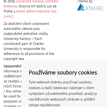
© 2025
Univerzita Karlova
,
Ústřední
Theme by
knihovna
, Ovocný trh 560/5, 116 36
Praha 1;
email: admin-repozitar [at]
cuni.cz
Za dodržení všech ustanovení
autorského zákona jsou
zodpovědné jednotlivé složky
Univerzity Karlovy. / Each
constituent part of Charles
University is responsible for
adherence to all provisions of the
copyright law.
Upozornění / Notice:
Získané
Používáme soubory cookies
informace nemohou být použity k
výdělečným účelům nebo vydávány
za studijní, vědeckou nebo jinou
Tyto webové stránky používají soubory
tvůrčí činnost jiné osoby než autora.
cookies a další sledovací nástroje s cílem
/ Any retrieved information shall not
vylepšení uživatelského prostředí, analýzy
be used for any commercial
návštěvnosti webových stránek a zjištění
purposes or claimed as results of
zdroje návštěvnosti.
studying, scientific or any other