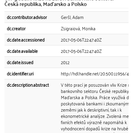
Česká republika, Maďarsko a Polsko
dc.contributor.advisor
Geršl, Adam
dc.creator
Zsigraiová, Monika
dc.date.accessioned
2017-05-06T22:47:40Z
dc.date.available
2017-05-06T22:47:40Z
dc.date.issued
2012
dc.identifier.uri
http://hdl.handle.net/20.500.11956/40
dc.description.abstract
V této prací je posuzován vliv Krize na
bankovního sektoru České republiky,
Maďarska a Polska. Práce využívá da
poskytovaná bankami i zkoumanými
zeměmi jak k deskriptivní, tak i k
ekonometrické analýze. Zvolená met
fixních efektů výrazně napomáhá k
vyhodnocení dopadů krize na hrubé pů