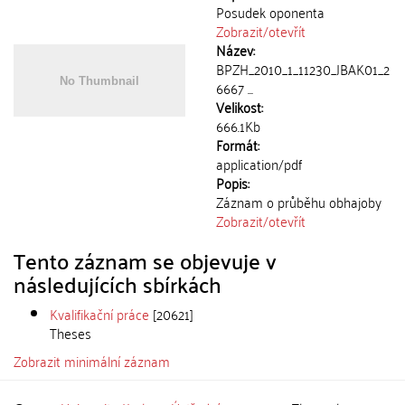
Posudek oponenta
Zobrazit/
otevřít
Název:
BPZH_2010_1_11230_JBAK01_2
6667 ...
Velikost:
666.1Kb
Formát:
application/pdf
Popis:
Záznam o průběhu obhajoby
Zobrazit/
otevřít
Tento záznam se objevuje v
následujících sbírkách
Kvalifikační práce
[20621]
Theses
Zobrazit minimální záznam