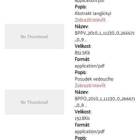
Popis:
Abstrakt (anglicky)
Zobrazit/
otevřít
Název:
BPPV_2010_1_11230_0_266671
_0_9 ...
Velikost:
851.5Kb
Formát:
application/pdf
Popis:
Posudek vedoucího
Zobrazit/
otevřít
Název:
BPPO_2010_1_11230_0_266671
_0_9 ...
Velikost:
152.8Kb
Formát:
application/pdf
Popis: