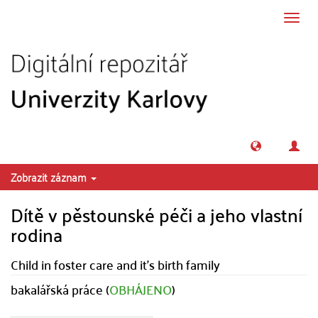
Přeskočit na obsah
Přepn
navig
Zobrazit záznam
Dítě v pěstounské péči a jeho vlastní
rodina
Child in foster care and it's birth family
bakalářská práce (
OBHÁJENO
)