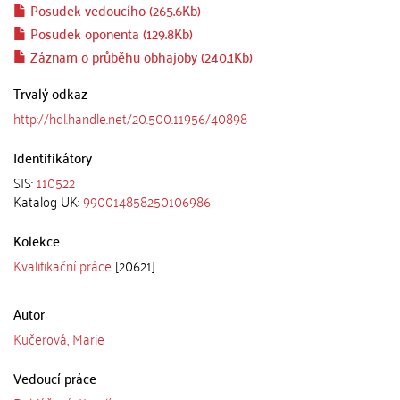
Posudek vedoucího (265.6Kb)
Posudek oponenta (129.8Kb)
Záznam o průběhu obhajoby (240.1Kb)
Trvalý odkaz
http://hdl.handle.net/20.500.11956/40898
Identifikátory
SIS:
110522
Katalog UK:
990014858250106986
Kolekce
Kvalifikační práce
[20621]
Autor
Kučerová, Marie
Vedoucí práce