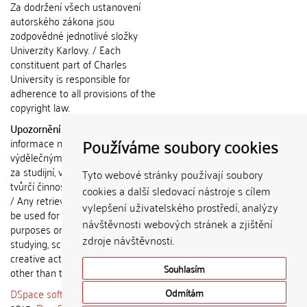
Za dodržení všech ustanovení
autorského zákona jsou
zodpovědné jednotlivé složky
Univerzity Karlovy. / Each
constituent part of Charles
University is responsible for
adherence to all provisions of the
copyright law.
Upozornění / Notice:
Získané
Používáme soubory cookies
informace nemohou být použity k
výdělečným účelům nebo vydávány
za studijní, vědeckou nebo jinou
Tyto webové stránky používají soubory
tvůrčí činnost jiné osoby než autora.
cookies a další sledovací nástroje s cílem
/ Any retrieved information shall not
vylepšení uživatelského prostředí, analýzy
be used for any commercial
návštěvnosti webových stránek a zjištění
purposes or claimed as results of
zdroje návštěvnosti.
studying, scientific or any other
creative activities of any person
Souhlasím
other than the author.
DSpace software
copyright © 2002-
Odmítám