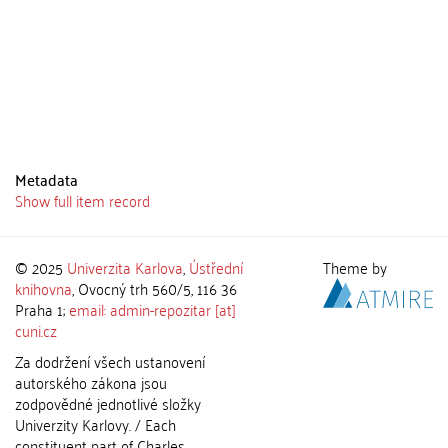
Metadata
Show full item record
© 2025
Univerzita Karlova
,
Ústřední
Theme by
knihovna
, Ovocný trh 560/5, 116 36
Praha 1;
email: admin-repozitar [at]
cuni.cz
Za dodržení všech ustanovení
autorského zákona jsou
zodpovědné jednotlivé složky
Univerzity Karlovy. / Each
constituent part of Charles