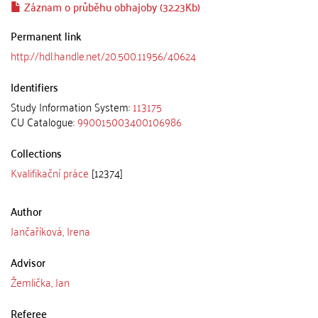
Záznam o průběhu obhajoby (32.23Kb)
Permanent link
http://hdl.handle.net/20.500.11956/40624
Identifiers
Study Information System:
113175
CU Catalogue:
990015003400106986
Collections
Kvalifikační práce
[12374]
Author
Jančaříková, Irena
Advisor
Žemlička, Jan
Referee