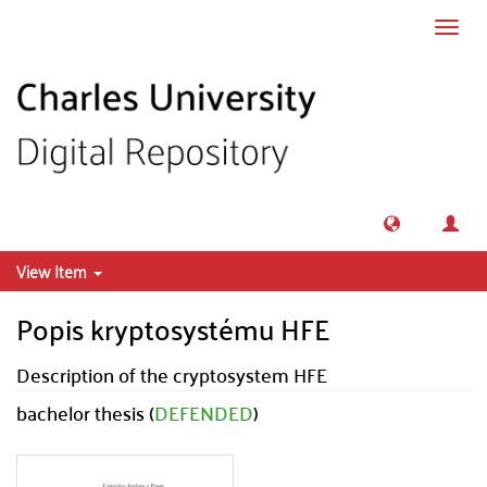
Skip to main content
Toggl
navig
View Item
Popis kryptosystému HFE
Description of the cryptosystem HFE
bachelor thesis (
DEFENDED
)