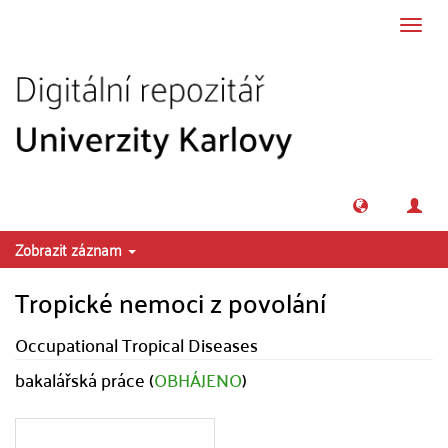
Přeskočit na obsah
Přepn
navig
Zobrazit záznam
Tropické nemoci z povolání
Occupational Tropical Diseases
bakalářská práce (
OBHÁJENO
)