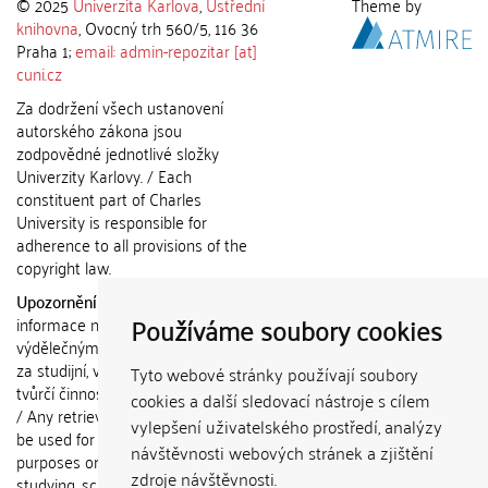
© 2025
Univerzita Karlova
,
Ústřední
Theme by
knihovna
, Ovocný trh 560/5, 116 36
Praha 1;
email: admin-repozitar [at]
cuni.cz
Za dodržení všech ustanovení
autorského zákona jsou
zodpovědné jednotlivé složky
Univerzity Karlovy. / Each
constituent part of Charles
University is responsible for
adherence to all provisions of the
copyright law.
Upozornění / Notice:
Získané
Používáme soubory cookies
informace nemohou být použity k
výdělečným účelům nebo vydávány
za studijní, vědeckou nebo jinou
Tyto webové stránky používají soubory
tvůrčí činnost jiné osoby než autora.
cookies a další sledovací nástroje s cílem
/ Any retrieved information shall not
vylepšení uživatelského prostředí, analýzy
be used for any commercial
návštěvnosti webových stránek a zjištění
purposes or claimed as results of
zdroje návštěvnosti.
studying, scientific or any other