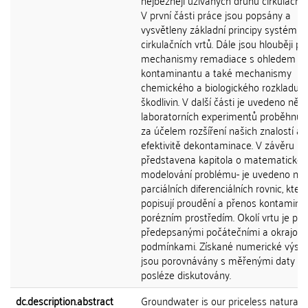
nejběžněji užívaných druhů cirkulačníc
V první části práce jsou popsány a
vysvětleny základní principy systému
cirkulačních vrtů. Dále jsou hlouběji p
mechanismy remadiace s ohledem na
kontaminantu a také mechanismy
chemického a biologického rozkladu
škodlivin. V další části je uvedeno něko
laboratorních experimentů proběhnuv
za účelem rozšíření našich znalostí a
efektivitě dekontaminace. V závěru pr
představena kapitola o matematické
modelování problému- je uvedeno něk
parciálních diferenciálních rovnic, kter
popisují proudění a přenos kontamina
porézním prostředím. Okolí vrtu je po
předepsanými počátečními a okrajov
podmínkami. Získané numerické výsle
jsou porovnávány s měřenými daty a
posléze diskutovány.
dc.description.abstract
Groundwater is our priceless natural