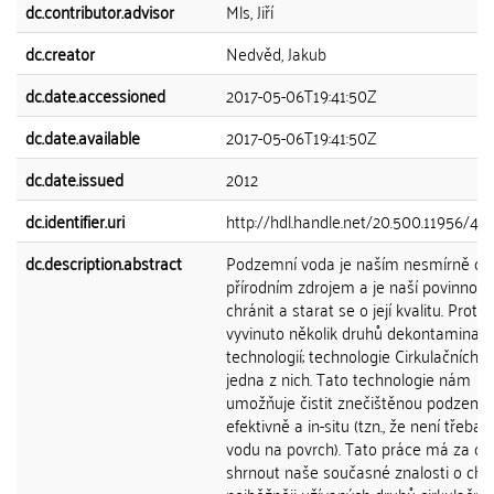
dc.contributor.advisor
Mls, Jiří
dc.creator
Nedvěd, Jakub
dc.date.accessioned
2017-05-06T19:41:50Z
dc.date.available
2017-05-06T19:41:50Z
dc.date.issued
2012
dc.identifier.uri
http://hdl.handle.net/20.500.11956/40
dc.description.abstract
Podzemní voda je naším nesmírně c
přírodním zdrojem a je naší povinností 
chránit a starat se o její kvalitu. Proto 
vyvinuto několik druhů dekontaminačn
technologií; technologie Cirkulačních vr
jedna z nich. Tato technologie nám
umožňuje čistit znečištěnou podzemn
efektivně a in-situ (tzn., že není třeba 
vodu na povrch). Tato práce má za cíl
shrnout naše současné znalosti o ch