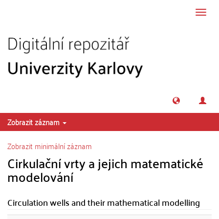
Přeskočit na obsah
Přepn
navig
Zobrazit záznam
Zobrazit minimální záznam
Cirkulační vrty a jejich matematické
modelování
Circulation wells and their mathematical modelling