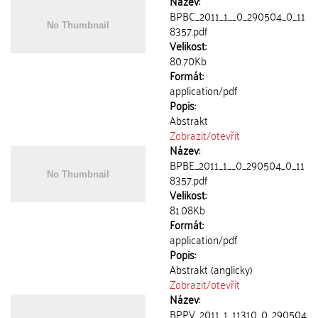
Název:
BPBC_2011_1__0_290504_0_11
8357.pdf
Velikost:
80.70Kb
Formát:
application/pdf
Popis:
Abstrakt
Zobrazit/
otevřít
Název:
BPBE_2011_1__0_290504_0_11
8357.pdf
Velikost:
81.08Kb
Formát:
application/pdf
Popis:
Abstrakt (anglicky)
Zobrazit/
otevřít
Název:
BPPV_2011_1_11310_0_290504