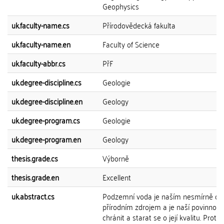
Geophysics
uk.faculty-name.cs
Přírodovědecká fakulta
uk.faculty-name.en
Faculty of Science
uk.faculty-abbr.cs
PřF
uk.degree-discipline.cs
Geologie
uk.degree-discipline.en
Geology
uk.degree-program.cs
Geologie
uk.degree-program.en
Geology
thesis.grade.cs
Výborně
thesis.grade.en
Excellent
uk.abstract.cs
Podzemní voda je naším nesmírně c
přírodním zdrojem a je naší povinností 
chránit a starat se o její kvalitu. Proto 