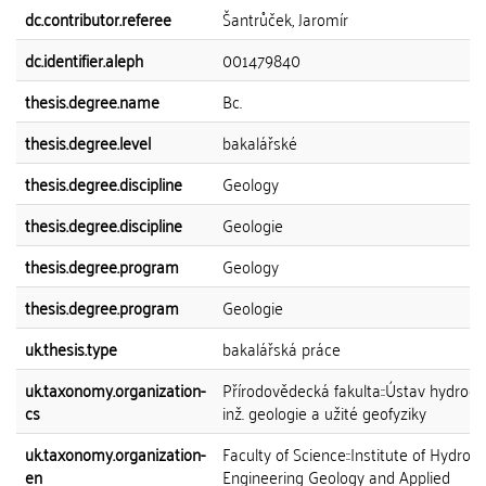
dc.contributor.referee
Šantrůček, Jaromír
dc.identifier.aleph
001479840
thesis.degree.name
Bc.
thesis.degree.level
bakalářské
thesis.degree.discipline
Geology
thesis.degree.discipline
Geologie
thesis.degree.program
Geology
thesis.degree.program
Geologie
uk.thesis.type
bakalářská práce
uk.taxonomy.organization-
Přírodovědecká fakulta::Ústav hydroge
cs
inž. geologie a užité geofyziky
uk.taxonomy.organization-
Faculty of Science::Institute of Hydrog
en
Engineering Geology and Applied