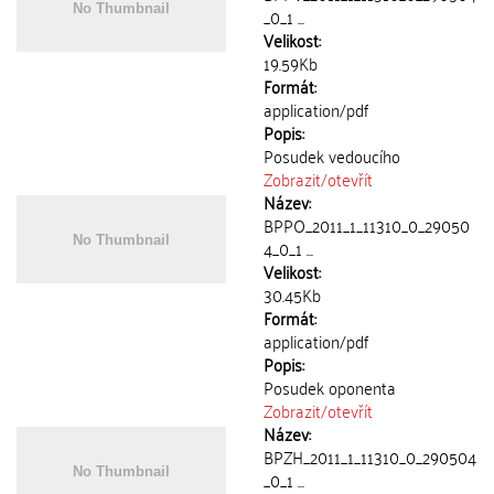
_0_1 ...
Velikost:
19.59Kb
Formát:
application/pdf
Popis:
Posudek vedoucího
Zobrazit/
otevřít
Název:
BPPO_2011_1_11310_0_29050
4_0_1 ...
Velikost:
30.45Kb
Formát:
application/pdf
Popis:
Posudek oponenta
Zobrazit/
otevřít
Název:
BPZH_2011_1_11310_0_290504
_0_1 ...