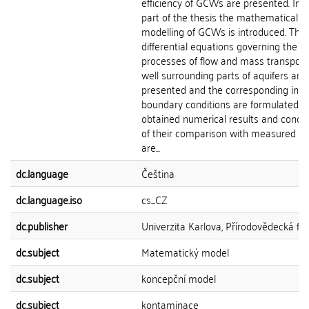
efficiency of GCWs are presented. In t
part of the thesis the mathematical
modelling of GCWs is introduced. The 
differential equations governing the
processes of flow and mass transport 
well surrounding parts of aquifers are
presented and the corresponding initi
boundary conditions are formulated. 
obtained numerical results and concl
of their comparison with measured d
are...
dc.language
Čeština
dc.language.iso
cs_CZ
dc.publisher
Univerzita Karlova, Přírodovědecká fak
dc.subject
Matematický model
dc.subject
koncepční model
dc.subject
kontaminace