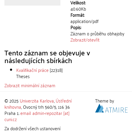
Velikost:
40.60Kb
Formát:
application/pdf
Popis:
Záznam o průběhu obhajoby
Zobrazit/
otevřít
Tento záznam se objevuje v
následujících sbírkách
Kvalifikační práce
[22318]
Theses
Zobrazit minimální záznam
© 2025
Univerzita Karlova
,
Ústřední
Theme by
knihovna
, Ovocný trh 560/5, 116 36
Praha 1;
email: admin-repozitar [at]
cuni.cz
Za dodržení všech ustanovení