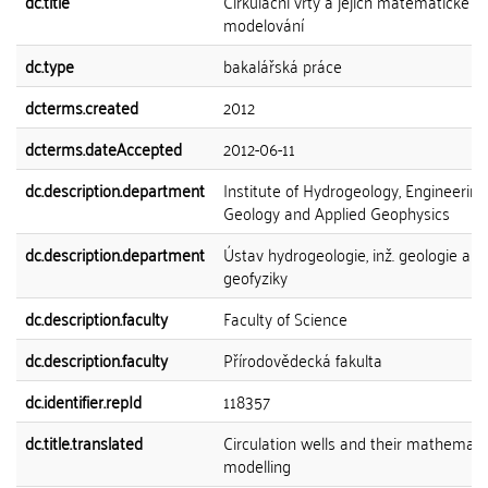
dc.title
Cirkulační vrty a jejich matematické
modelování
dc.type
bakalářská práce
dcterms.created
2012
dcterms.dateAccepted
2012-06-11
dc.description.department
Institute of Hydrogeology, Engineering
Geology and Applied Geophysics
dc.description.department
Ústav hydrogeologie, inž. geologie a u
geofyziky
dc.description.faculty
Faculty of Science
dc.description.faculty
Přírodovědecká fakulta
dc.identifier.repId
118357
dc.title.translated
Circulation wells and their mathemati
modelling