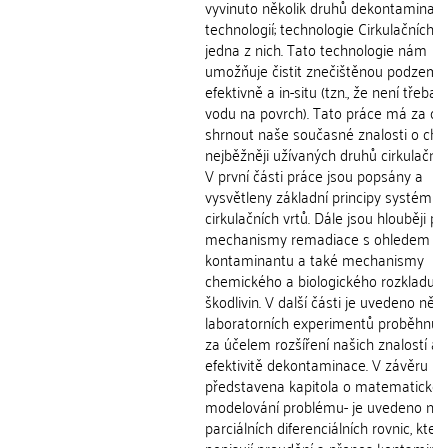
vyvinuto několik druhů dekontaminačn
technologií; technologie Cirkulačních vr
jedna z nich. Tato technologie nám
umožňuje čistit znečištěnou podzemn
efektivně a in-situ (tzn., že není třeba 
vodu na povrch). Tato práce má za cíl
shrnout naše současné znalosti o ch
nejběžněji užívaných druhů cirkulačníc
V první části práce jsou popsány a
vysvětleny základní principy systému
cirkulačních vrtů. Dále jsou hlouběji p
mechanismy remadiace s ohledem na
kontaminantu a také mechanismy
chemického a biologického rozkladu
škodlivin. V další části je uvedeno něko
laboratorních experimentů proběhnuv
za účelem rozšíření našich znalostí a
efektivitě dekontaminace. V závěru pr
představena kapitola o matematické
modelování problému- je uvedeno něk
parciálních diferenciálních rovnic, kter