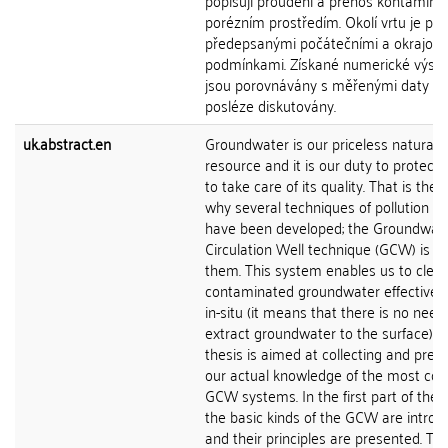
popisují proudění a přenos kontamina
porézním prostředím. Okolí vrtu je po
předepsanými počátečními a okrajov
podmínkami. Získané numerické výsle
jsou porovnávány s měřenými daty a
posléze diskutovány.
uk.abstract.en
Groundwater is our priceless natural
resource and it is our duty to protect 
to take care of its quality. That is the
why several techniques of pollution r
have been developed; the Groundwat
Circulation Well technique (GCW) is o
them. This system enables us to clea
contaminated groundwater effectivel
in-situ (it means that there is no need
extract groundwater to the surface). T
thesis is aimed at collecting and pres
our actual knowledge of the most c
GCW systems. In the first part of the 
the basic kinds of the GCW are intro
and their principles are presented. Th