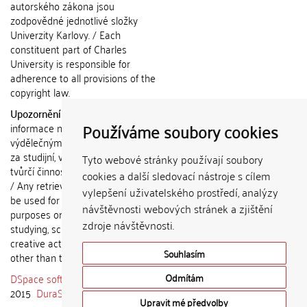
autorského zákona jsou
zodpovědné jednotlivé složky
Univerzity Karlovy. / Each
constituent part of Charles
University is responsible for
adherence to all provisions of the
copyright law.
Upozornění / Notice:
Získané
Používáme soubory cookies
informace nemohou být použity k
výdělečným účelům nebo vydávány
za studijní, vědeckou nebo jinou
Tyto webové stránky používají soubory
tvůrčí činnost jiné osoby než autora.
cookies a další sledovací nástroje s cílem
/ Any retrieved information shall not
vylepšení uživatelského prostředí, analýzy
be used for any commercial
návštěvnosti webových stránek a zjištění
purposes or claimed as results of
zdroje návštěvnosti.
studying, scientific or any other
creative activities of any person
Souhlasím
other than the author.
DSpace software
copyright © 2002-
Odmítám
2015
DuraSpace
Upravit mé předvolby