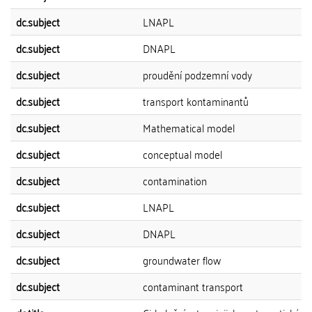
dc.subject
LNAPL
dc.subject
DNAPL
dc.subject
proudění podzemní vody
dc.subject
transport kontaminantů
dc.subject
Mathematical model
dc.subject
conceptual model
dc.subject
contamination
dc.subject
LNAPL
dc.subject
DNAPL
dc.subject
groundwater flow
dc.subject
contaminant transport