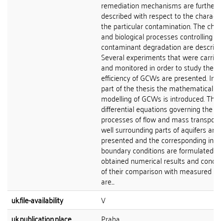
remediation mechanisms are further
described with respect to the characte
the particular contamination. The che
and biological processes controlling t
contaminant degradation are describe
Several experiments that were carrie
and monitored in order to study the
efficiency of GCWs are presented. In t
part of the thesis the mathematical
modelling of GCWs is introduced. The 
differential equations governing the
processes of flow and mass transport 
well surrounding parts of aquifers are
presented and the corresponding initi
boundary conditions are formulated. 
obtained numerical results and concl
of their comparison with measured d
are...
uk.file-availability
V
uk.publication.place
Praha