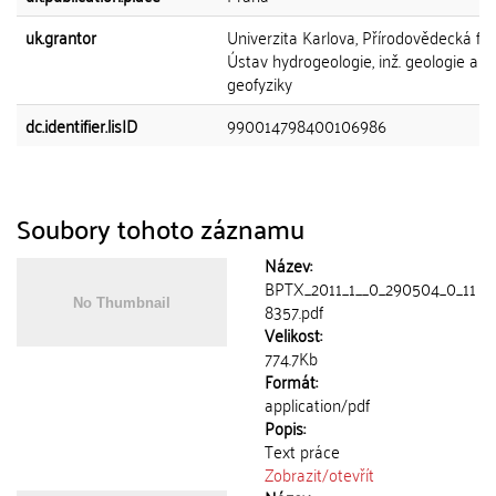
uk.grantor
Univerzita Karlova, Přírodovědecká fak
Ústav hydrogeologie, inž. geologie a u
geofyziky
dc.identifier.lisID
990014798400106986
Soubory tohoto záznamu
Název:
BPTX_2011_1__0_290504_0_11
8357.pdf
Velikost:
774.7Kb
Formát:
application/pdf
Popis:
Text práce
Zobrazit/
otevřít